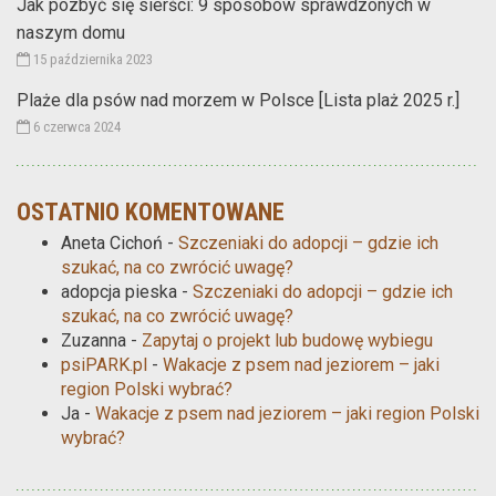
Jak pozbyć się sierści: 9 sposobów sprawdzonych w
naszym domu
15 października 2023
Plaże dla psów nad morzem w Polsce [Lista plaż 2025 r.]
6 czerwca 2024
OSTATNIO KOMENTOWANE
Aneta Cichoń
-
Szczeniaki do adopcji – gdzie ich
szukać, na co zwrócić uwagę?
adopcja pieska
-
Szczeniaki do adopcji – gdzie ich
szukać, na co zwrócić uwagę?
Zuzanna
-
Zapytaj o projekt lub budowę wybiegu
psiPARK.pl
-
Wakacje z psem nad jeziorem – jaki
region Polski wybrać?
Ja
-
Wakacje z psem nad jeziorem – jaki region Polski
wybrać?