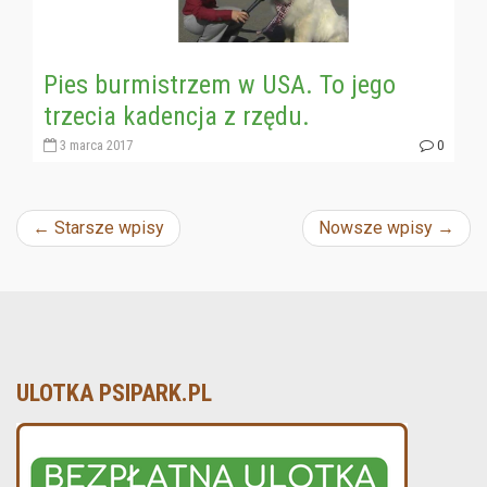
Pies burmistrzem w USA. To jego
trzecia kadencja z rzędu.
3 marca 2017
0
Nawigacja
←
Starsze wpisy
Nowsze wpisy
→
wpisu
ULOTKA PSIPARK.PL