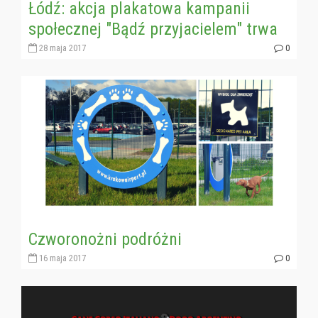
Łódź: akcja plakatowa kampanii
społecznej "Bądź przyjacielem" trwa
28 maja 2017
0
Czworonożni podróżni
16 maja 2017
0