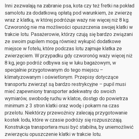
Inni zezwalają na zabranie psa, kota czy też fretki na pokład
samolotu za dodatkową opłatą pod warunkiem, że zwierzę
wraz z klatką, w której podróżuje waży nie więcej niż 8 kg.
Czworonóg nie ma możliwości opuszczenia swojej klatki w
trakcie lotu. Pasażerowie, którzy czują się bardzo związani
ze swoim pupilem mogą również wykupić dodatkowe
miejsce w fotelu, które podczas lotu zajmuje klatka ze
zwierzęciem. W przypadku gdy czworonóg waży więcej niż
8 kg, jego podróż odbywa się w luku bagażowym, w
specjalnie przygotowanym do tego miejscu –
klimatyzowanym i oświetlonym. Przepisy dotyczące
transportu zwierząt są bardzo restrykcyjne – pupil musi
mieć zapewniony transporter adekwatny do swoich
wymiarów, swobodę ruchu w klatce, dostęp do powietrza
minimum z 3 stron klatki oraz wodę i pokarm na czas
przelotu. Niektórzy przewoźnicy zalecają przygotowanie
kostek lodu, które w czasie podróży się rozpuszczają.
Konstrukcja transportera musi być stabilna, by uniemożliwić
zwierzęciu opuszczenie klatki w trakcie lotu.