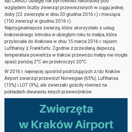
lub CARGO. Ubiegły rok był również rekordowy pod
względem liczby zwierząt przewiezionych w ciągu jednej
doby (22 zwierzęta w dniu 20 grudnia 2016 r.) i miesiąca
(150 zwierząt w grudniu 2016 r.).
Najoryginalniejsze zwierzę, które skorzystało z usług
krakowskiego lotniska w ubiegłym roku to małpa, która
przyleciała do Krakowa w dniu 15 marca 2016 r. rejsem
Lufthansy z Frankfurtu. Zgodnie z przesłaną depeszą
temperatura powietrza w trakcie przewozu małpy nie mogła
spaść poniżej 2°C ani przekroczyć 20°C.
W 2016 r. najwięcej spośród podróżujących z/do Kraków
Airport zwierząt przewiózł Norwegian (65%), Lufthansa
(15%) i LOT (9%), ale zwierzaki gościły również na
pokładach dwunastu innych przewoźników.