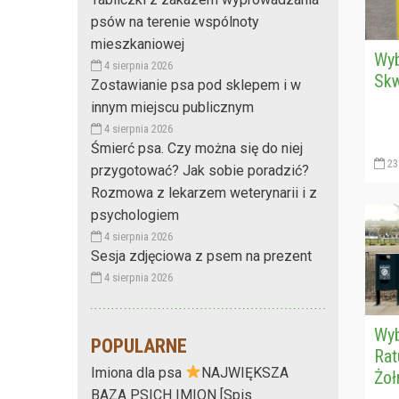
psów na terenie wspólnoty
mieszkaniowej
Wyb
4 sierpnia 2026
Skw
Zostawianie psa pod sklepem i w
innym miejscu publicznym
4 sierpnia 2026
Śmierć psa. Czy można się do niej
23 
przygotować? Jak sobie poradzić?
Rozmowa z lekarzem weterynarii i z
psychologiem
4 sierpnia 2026
Sesja zdjęciowa z psem na prezent
4 sierpnia 2026
Wyb
POPULARNE
Rat
Imiona dla psa
NAJWIĘKSZA
Żoł
BAZA PSICH IMION [Spis