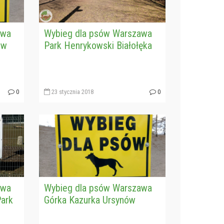
awa
Wybieg dla psów Warszawa
ów
Park Henrykowski Białołęka
0
23 stycznia 2018
0
awa
Wybieg dla psów Warszawa
Park
Górka Kazurka Ursynów