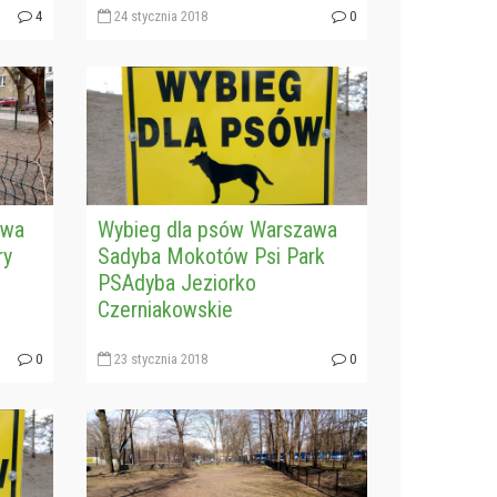
4
24 stycznia 2018
0
awa
Wybieg dla psów Warszawa
ry
Sadyba Mokotów Psi Park
PSAdyba Jeziorko
Czerniakowskie
0
23 stycznia 2018
0