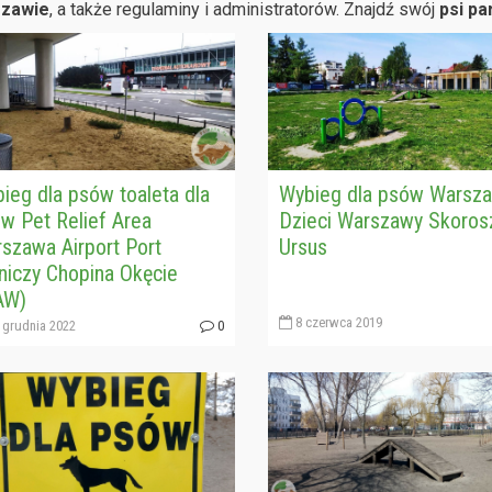
zawie
, a także regulaminy i administratorów. Znajdź swój
psi p
ieg dla psów toaleta dla
Wybieg dla psów Warsz
w Pet Relief Area
Dzieci Warszawy Skoros
szawa Airport Port
Ursus
niczy Chopina Okęcie
AW)
8 czerwca 2019
 grudnia 2022
0