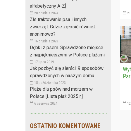
alfabetyczny A-Z]
28 grudnia 2024
21 
Złe traktowanie psa i innych
zwierząt. Gdzie zgłosić również
anonimowo?
16 grudnia 2023
Dębki z psem. Sprawdzone miejsce
z najpiękniejszymi w Polsce plażami
17 lipca 2019
Jak pozbyć się sierści: 9 sposobów
Wyb
sprawdzonych w naszym domu
Par
15 października 2023
Plaże dla psów nad morzem w
Polsce [Lista plaż 2025 r.]
6 czerwca 2024
12
OSTATNIO KOMENTOWANE