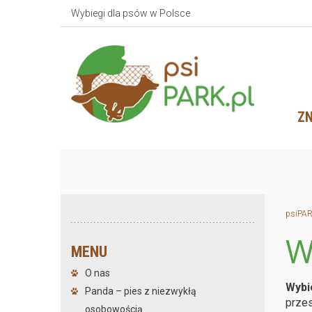
Wybiegi dla psów w Polsce
ZN
psiPAR
W
MENU
O nas
Wybi
Panda – pies z niezwykłą
przes
osobowością