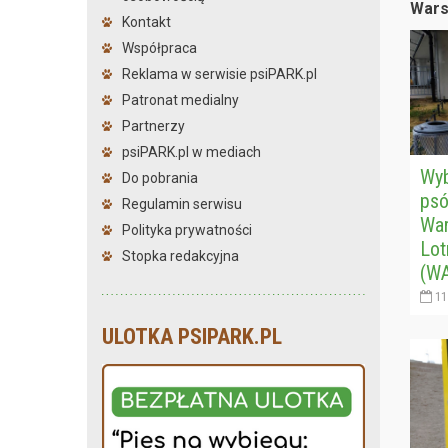
Wars
Kontakt
Współpraca
Reklama w serwisie psiPARK.pl
Patronat medialny
Partnerzy
psiPARK.pl w mediach
Wyb
Do pobrania
psó
Regulamin serwisu
War
Polityka prywatności
Lot
Stopka redakcyjna
(W
11
ULOTKA PSIPARK.PL