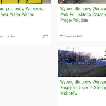
ieg dla psów Warszawa
Wybieg dla psów Warsz
lowa Praga-Północ
Park Polińskiego Szase
Praga-Południe
października
0
5 kwietnia 2018
Wybieg dla psów Warsz
Kaspijska Osiedle Stegn
Mokotów