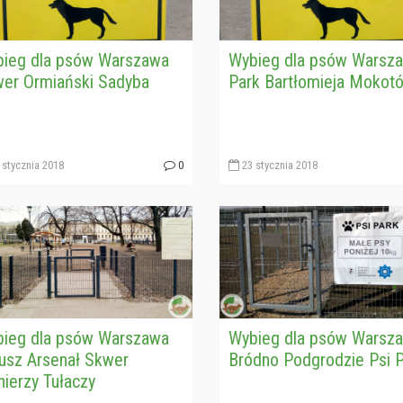
ieg dla psów Warszawa
Wybieg dla psów Warsz
er Ormiański Sadyba
Park Bartłomieja Mokot
stycznia 2018
0
23 stycznia 2018
ieg dla psów Warszawa
Wybieg dla psów Warsz
usz Arsenał Skwer
Bródno Podgrodzie Psi 
nierzy Tułaczy