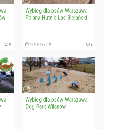
awa
Wybieg dla psów Warszawa
rów
Polana Hutnik Las Bielański
0
18 marca 2018
2
awa
Wybieg dla psów Warszawa
y
Dog Park Wilanów