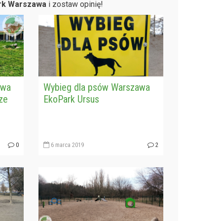
ark Warszawa
i zostaw opinię!
awa
Wybieg dla psów Warszawa
ze
EkoPark Ursus
0
6 marca 2019
2