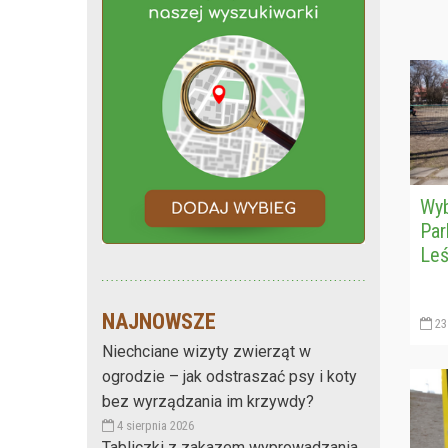
Wyb
Par
Leś
NAJNOWSZE
23 
Niechciane wizyty zwierząt w
ogrodzie – jak odstraszać psy i koty
bez wyrządzania im krzywdy?
4 sierpnia 2026
Tabliczki z zakazem wyprowadzania