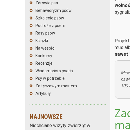
Zdrowie psa
wolnoś
Behawioryzm psów
sygnali
Szkolenie psów
Podróże z psem
Rasy psów
Projekt
Książki
musiałb
Na wesoło
nawet 1
Konkursy
Recenzje
Wiadomości o psach
Mini
Psy w potrzebie
nawi
100 t
Za tęczowym mostem
Artykuły
Za
NAJNOWSZE
ma
Niechciane wizyty zwierząt w