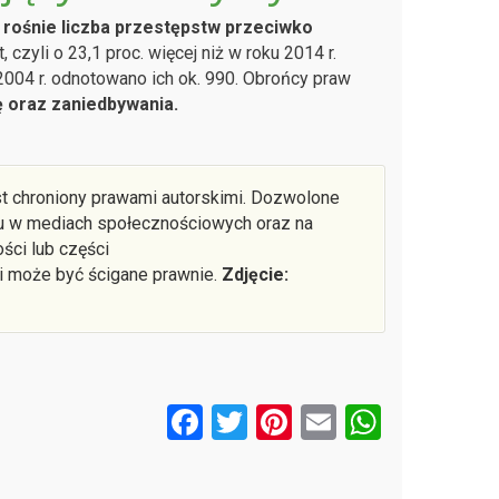
rośnie liczba przestępstw przeciwko
zyli o 23,1 proc. więcej niż w roku 2014 r.
004 r. odnotowano ich ok. 990. Obrońcy praw
 oraz zaniedbywania.
st chroniony prawami autorskimi. Dozwolone
łu w mediach społecznościowych oraz na
ści lub części
 i może być ścigane prawnie.
Zdjęcie:
F
T
Pi
E
W
a
wi
nt
m
h
ce
tt
er
ail
at