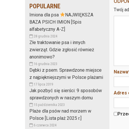
ODPO
POPULARNE
Twój ad
Imiona dla psa
NAJWIĘKSZA
BAZA PSICH IMION [Spis
alfabetyczny A-Z]
28 grudnia 2024
Złe traktowanie psa i innych
zwierząt. Gdzie zgłosić również
anonimowo?
16 grudnia 2023
Dębki z psem. Sprawdzone miejsce
Nazwa
z najpiękniejszymi w Polsce plażami
17 lipca 2019
Jak pozbyć się sierści: 9 sposobów
Adres 
sprawdzonych w naszym domu
15 października 2023
Plaże dla psów nad morzem w
Przec
Polsce [Lista plaż 2025 r.]
6 czerwca 2024