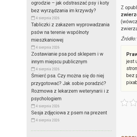
ogrodzie – jak odstraszać psy i koty
Z opub
bez wyrządzania im krzywdy?
zwierz
4 sierpnia 2026
(wówcza
Tabliczki z zakazem wyprowadzania
zwierzą
psów na terenie wspólnoty
Źródło:
mieszkaniowej
4 sierpnia 2026
Zostawianie psa pod sklepem i w
Praw
jest
innym miejscu publicznym
stro
4 sierpnia 2026
bez 
Śmierć psa. Czy można się do niej
pixa
przygotować? Jak sobie poradzić?
Rozmowa z lekarzem weterynarii i z
psychologiem
4 sierpnia 2026
Sesja zdjęciowa z psem na prezent
4 sierpnia 2026