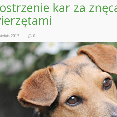
ostrzenie kar za znęc
ierzętami
ietnia 2017
0