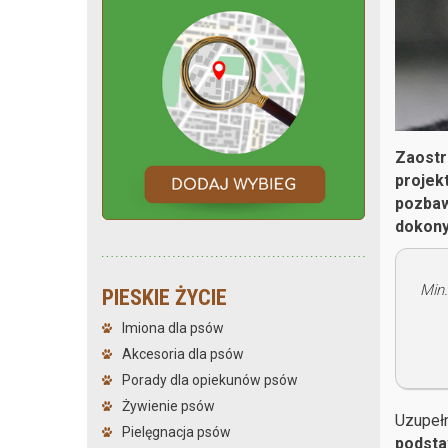
Zaostr
projek
pozbawi
dokony
Min
PIESKIE ŻYCIE
Imiona dla psów
Akcesoria dla psów
Porady dla opiekunów psów
Żywienie psów
Uzupełn
Pielęgnacja psów
podsta