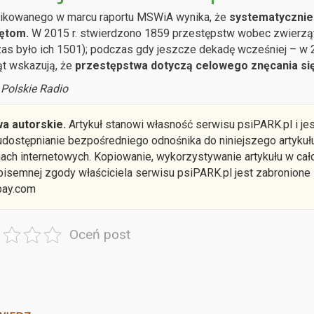
likowanego w marcu raportu MSWiA wynika, że
systematycznie 
ętom.
W 2015 r. stwierdzono 1859 przestępstw wobec zwierząt, c
s było ich 1501); podczas gdy jeszcze dekadę wcześniej – w 2
t wskazują, że
przestępstwa dotyczą celowego znęcania się
 Polskie Radio
a autorskie.
Artykuł stanowi własność serwisu psiPARK.pl i je
 udostępnianie bezpośredniego odnośnika do niniejszego artyku
nach internetowych. Kopiowanie, wykorzystywanie artykułu w cało
pisemnej zgody właściciela serwisu psiPARK.pl jest zabronione
bay.com
Oceń post