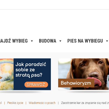
AJDŹ WYBIEG
BUDOWA
PIES NA WYBIEGU
pl
|
Pieskie życie
|
Wiadomości o psach
|
Zaostrzenie kar za znęcanie się nad 