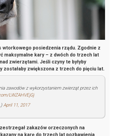
as wtorkowego posiedzenia rządu. Zgodnie z
ć maksymalne kary – z dwóch do trzech lat
nad zwierzętami. Jeśli czyny te byłyby
zostałaby zwiększona z trzech do pięciu lat.
ia zawodów z wykorzystaniem zwierząt przez ich
r.com/LWZAHVEjGj
L)
April 11, 2017
przestrzegał zakazów orzeczonych na
kazany na karę do trzech lat pozbawienia