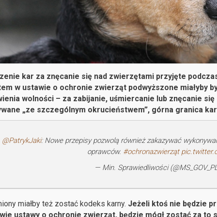
zenie kar za znęcanie się nad zwierzętami przyjęte podcz
tem w ustawie o ochronie zwierząt podwyższone miałyby by
enia wolności – za zabijanie, uśmiercanie lub znęcanie się 
wane „ze szczególnym okrucieństwem”, górna granica kary 
.
@PatrykJaki
: Nowe przepisy pozwolą również zakazywać wykonywan
oprawców.
#ochronazwierząt
pic.twitte
— Min. Sprawiedliwości (@MS_GOV_P
iony miałby też zostać kodeks karny.
Jeżeli ktoś nie będzie 
wie ustawy o ochronie zwierząt, będzie mógł zostać za to s