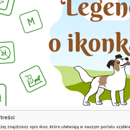
treści
żej znajdziesz opis ikon, które ułatwiają w naszym portalu szybk