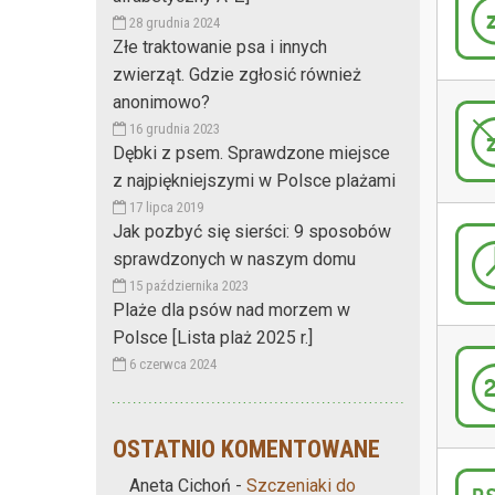
28 grudnia 2024
Złe traktowanie psa i innych
zwierząt. Gdzie zgłosić również
anonimowo?
16 grudnia 2023
Dębki z psem. Sprawdzone miejsce
z najpiękniejszymi w Polsce plażami
17 lipca 2019
Jak pozbyć się sierści: 9 sposobów
sprawdzonych w naszym domu
15 października 2023
Plaże dla psów nad morzem w
Polsce [Lista plaż 2025 r.]
6 czerwca 2024
OSTATNIO KOMENTOWANE
Aneta Cichoń
-
Szczeniaki do