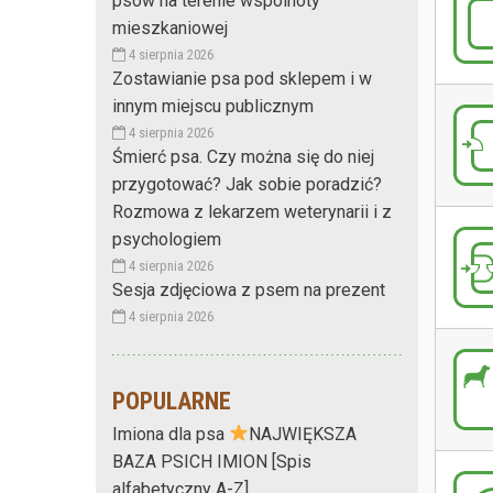
psów na terenie wspólnoty
mieszkaniowej
4 sierpnia 2026
Zostawianie psa pod sklepem i w
innym miejscu publicznym
4 sierpnia 2026
Śmierć psa. Czy można się do niej
przygotować? Jak sobie poradzić?
Rozmowa z lekarzem weterynarii i z
psychologiem
4 sierpnia 2026
Sesja zdjęciowa z psem na prezent
4 sierpnia 2026
POPULARNE
Imiona dla psa
NAJWIĘKSZA
BAZA PSICH IMION [Spis
alfabetyczny A-Z]