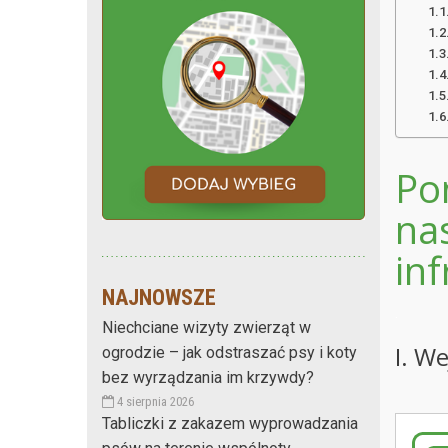
Pon
na
in
NAJNOWSZE
.
Niechciane wizyty zwierząt w
I. W
ogrodzie – jak odstraszać psy i koty
bez wyrządzania im krzywdy?
4 sierpnia 2026
Tabliczki z zakazem wyprowadzania