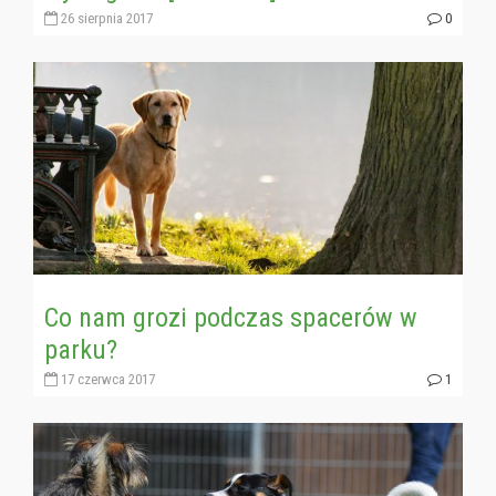
26 sierpnia 2017
0
Co nam grozi podczas spacerów w
parku?
17 czerwca 2017
1