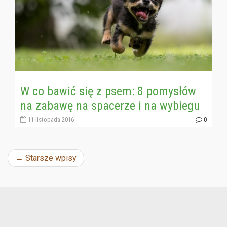
W co bawić się z psem: 8 pomysłów
na zabawę na spacerze i na wybiegu
11 listopada 2016
0
Nawigacja
←
Starsze wpisy
wpisu