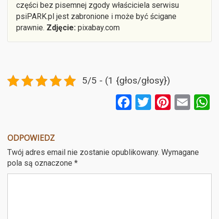
części bez pisemnej zgody właściciela serwisu
psiPARK.pl jest zabronione i może być ścigane
prawnie.
Zdjęcie:
pixabay.com
5/5 - (1 {głos/głosy})
F
T
Pi
E
a
wi
nt
m
ce
tt
er
ail
a
ODPOWIEDZ
b
er
es
Twój adres email nie zostanie opublikowany.
Wymagane
o
t
pola są oznaczone
*
o
k