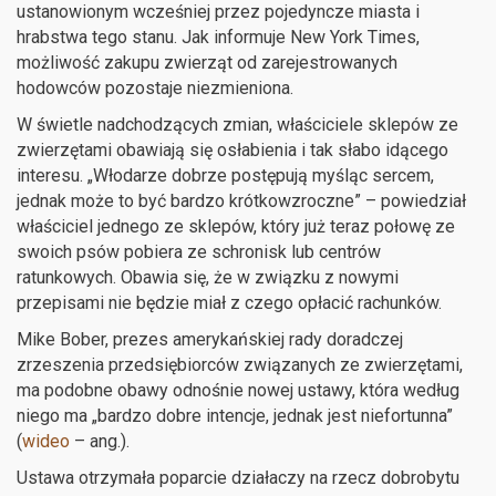
ustanowionym wcześniej przez pojedyncze miasta i
hrabstwa tego stanu. Jak informuje New York Times,
możliwość zakupu zwierząt od zarejestrowanych
hodowców pozostaje niezmieniona.
W świetle nadchodzących zmian, właściciele sklepów ze
zwierzętami obawiają się osłabienia i tak słabo idącego
interesu. „Włodarze dobrze postępują myśląc sercem,
jednak może to być bardzo krótkowzroczne” – powiedział
właściciel jednego ze sklepów, który już teraz połowę ze
swoich psów pobiera ze schronisk lub centrów
ratunkowych. Obawia się, że w związku z nowymi
przepisami nie będzie miał z czego opłacić rachunków.
Mike Bober, prezes amerykańskiej rady doradczej
zrzeszenia przedsiębiorców związanych ze zwierzętami,
ma podobne obawy odnośnie nowej ustawy, która według
niego ma „bardzo dobre intencje, jednak jest niefortunna”
(
wideo
– ang.).
Ustawa otrzymała poparcie działaczy na rzecz dobrobytu