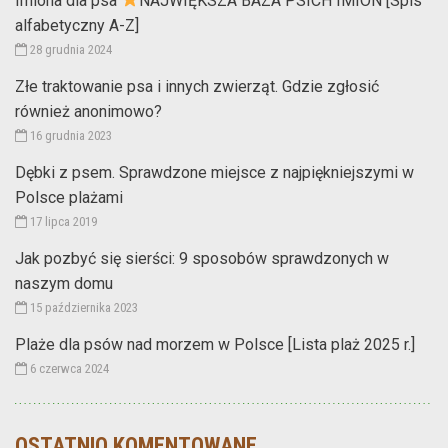
Imiona dla psa
NAJWIĘKSZA BAZA PSICH IMION [Spis
alfabetyczny A-Z]
28 grudnia 2024
Złe traktowanie psa i innych zwierząt. Gdzie zgłosić
również anonimowo?
16 grudnia 2023
Dębki z psem. Sprawdzone miejsce z najpiękniejszymi w
Polsce plażami
17 lipca 2019
Jak pozbyć się sierści: 9 sposobów sprawdzonych w
naszym domu
15 października 2023
Plaże dla psów nad morzem w Polsce [Lista plaż 2025 r.]
6 czerwca 2024
OSTATNIO KOMENTOWANE