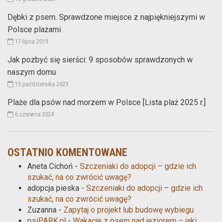
Dębki z psem. Sprawdzone miejsce z najpiękniejszymi w
Polsce plażami
17 lipca 2019
Jak pozbyć się sierści: 9 sposobów sprawdzonych w
naszym domu
15 października 2023
Plaże dla psów nad morzem w Polsce [Lista plaż 2025 r.]
6 czerwca 2024
OSTATNIO KOMENTOWANE
Aneta Cichoń
-
Szczeniaki do adopcji – gdzie ich
szukać, na co zwrócić uwagę?
adopcja pieska
-
Szczeniaki do adopcji – gdzie ich
szukać, na co zwrócić uwagę?
Zuzanna
-
Zapytaj o projekt lub budowę wybiegu
psiPARK.pl
-
Wakacje z psem nad jeziorem – jaki