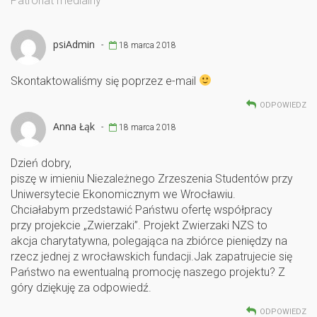
b
er
es
Patronat medialny
o
t
o
psiAdmin
-
18 marca 2018
k
Skontaktowaliśmy się poprzez e-mail
ODPOWIEDZ
Anna Łąk
-
18 marca 2018
Dzień dobry,
piszę w imieniu Niezależnego Zrzeszenia Studentów przy
Uniwersytecie Ekonomicznym we Wrocławiu.
Chciałabym przedstawić Państwu ofertę współpracy
przy projekcie „Zwierzaki”. Projekt Zwierzaki NZS to
akcja charytatywna, polegająca na zbiórce pieniędzy na
rzecz jednej z wrocławskich fundacji.Jak zapatrujecie się
Państwo na ewentualną promocję naszego projektu? Z
góry dziękuję za odpowiedź.
ODPOWIEDZ