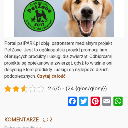
Portal psiPARK.pl objął patronatem medialnym projekt
PetZone. Jest to ogólnopolski projekt promocji firm
oferujących produkty i usługi dla zwierząt. Odbiorcami
projektu są opiekunowie zwierząt, gdyż to właśnie oni
decydują które produkty i usługi są najlepsze dla ich
podopiecznych.
Czytaj całość
2.6/5 - (24 {głos/głosy})
F
T
Pi
E
a
wi
nt
m
ce
tt
er
ail
a
KOMENTARZE
2