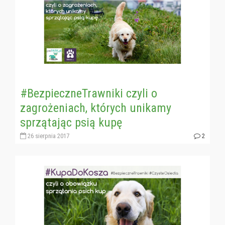
#BezpieczneTrawniki czyli o
zagrożeniach, których unikamy
sprzątając psią kupę
26 sierpnia 2017
2