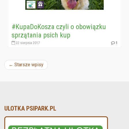
#KupaDoKosza czyli o obowiązku
sprzątania psich kup
22 sierpnia 2017
1
Nawigacja
←
Starsze wpisy
wpisu
ULOTKA PSIPARK.PL