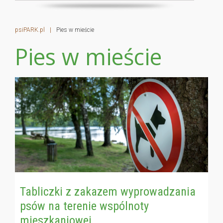
psiPARK.pl
|
Pies w mieście
Pies w mieście
Tabliczki z zakazem wyprowadzania
psów na terenie wspólnoty
mieszkaniowej