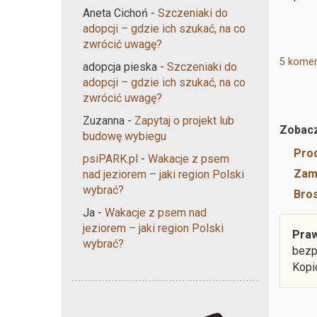
Aneta Cichoń
-
Szczeniaki do
adopcji – gdzie ich szukać, na co
zwrócić uwagę?
5 komen
adopcja pieska
-
Szczeniaki do
adopcji – gdzie ich szukać, na co
zwrócić uwagę?
Zuzanna
-
Zapytaj o projekt lub
Zobacz
budowę wybiegu
Prod
psiPARK.pl
-
Wakacje z psem
Zamó
nad jeziorem – jaki region Polski
wybrać?
Bros
Ja
-
Wakacje z psem nad
jeziorem – jaki region Polski
Praw
wybrać?
bezp
Kopi