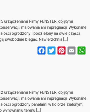
b
er
es
s
o
t
A
o
p
15 urządzeniami Firmy FENSTER, objętymi
k
p
konserwacji, malowania ani impregnacji. Wykonane
łości ogrodzony i podzielony na dwie części.
gą swobodnie biegać. Nawierzchnia […]
F
T
Pi
E
W
a
wi
nt
m
h
ce
tt
er
ail
at
b
er
es
s
o
t
A
o
p
12 urządzeniami Firmy FENSTER, objętymi
k
p
konserwacji, malowania ani impregnacji. Wykonane
ałości ogrodzony panelami w kolorze zielonym,
 wyrównaniu terenu […]