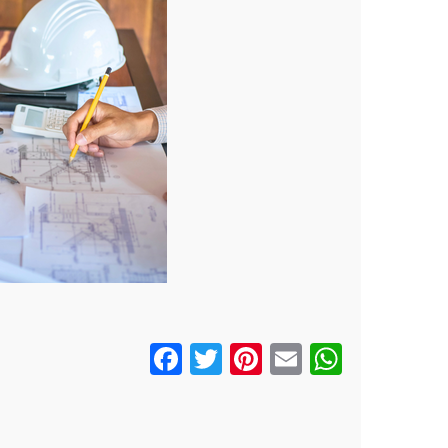
F
T
Pi
E
W
a
wi
nt
m
h
ce
tt
er
ail
at