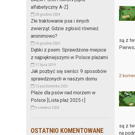
alfabetyczny A-Z]
28 grudnia 2024
Złe traktowanie psa i innych
zwierząt. Gdzie zgłosić również
anonimowo?
są z tw
16 grudnia 2023
Pierwsz
Dębki z psem. Sprawdzone miejsce
z najpiękniejszymi w Polsce plażami
17 lipca 2019
Jak pozbyć się sierści: 9 sposobów
2 komen
sprawdzonych w naszym domu
15 października 2023
Plaże dla psów nad morzem w
Polsce [Lista plaż 2025 r.]
6 czerwca 2024
są z tw
OSTATNIO KOMENTOWANE
na podm