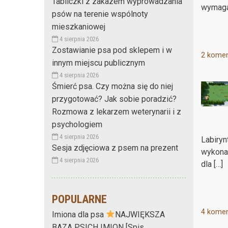
Tabliczki z zakazem wyprowadzania
wymagaj
psów na terenie wspólnoty
mieszkaniowej
4 sierpnia 2026
Zostawianie psa pod sklepem i w
2 komen
innym miejscu publicznym
4 sierpnia 2026
Śmierć psa. Czy można się do niej
przygotować? Jak sobie poradzić?
Rozmowa z lekarzem weterynarii i z
psychologiem
4 sierpnia 2026
Labiryn
Sesja zdjęciowa z psem na prezent
wykonan
4 sierpnia 2026
dla […]
POPULARNE
4 komen
Imiona dla psa
NAJWIĘKSZA
BAZA PSICH IMION [Spis