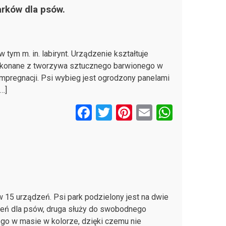
arków dla psów.
 tym m. in. labirynt. Urządzenie kształtuje
ykonane z tworzywa sztucznego barwionego w
impregnacji. Psi wybieg jest ogrodzony panelami
…]
F
T
Pi
E
W
a
wi
nt
m
h
ce
tt
er
ail
at
b
er
es
s
o
t
A
o
p
15 urządzeń. Psi park podzielony jest na dwie
k
p
eń dla psów, druga służy do swobodnego
o w masie w kolorze, dzięki czemu nie