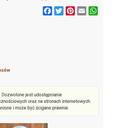
F
T
Pi
E
W
a
wi
nt
m
h
ce
tt
er
ail
at
b
er
es
s
o
t
A
o
p
k
p
 psów
i. Dozwolone jest udostępnianie
znościowych oraz na stronach internetowych.
onione i może być ścigane prawnie.