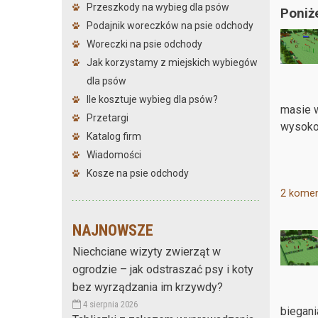
Przeszkody na wybieg dla psów
Poniż
Podajnik woreczków na psie odchody
Woreczki na psie odchody
Jak korzystamy z miejskich wybiegów
dla psów
Ile kosztuje wybieg dla psów?
masie w
Przetargi
wysokoś
Katalog firm
Wiadomości
Kosze na psie odchody
2 komen
NAJNOWSZE
Niechciane wizyty zwierząt w
ogrodzie – jak odstraszać psy i koty
bez wyrządzania im krzywdy?
4 sierpnia 2026
biegani