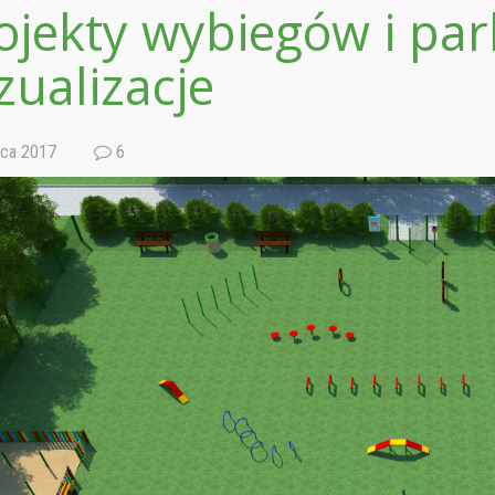
ojekty wybiegów i pa
zualizacje
pca 2017
6