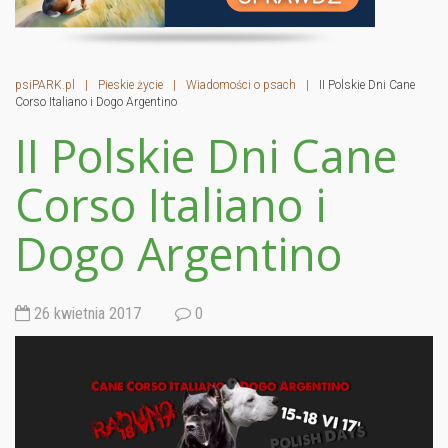
psiPARK.pl
|
Pieskie życie
|
Wiadomości o psach
|
II Polskie Dni Cane
Corso Italiano i Dogo Argentino
II Polskie Dni Cane
Corso Italiano i
Dogo Argentino
26 kwietnia 2017
0