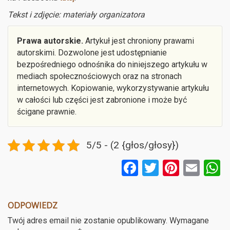
Tekst i zdjęcie: materiały organizatora
Prawa autorskie.
Artykuł jest chroniony prawami
autorskimi. Dozwolone jest udostępnianie
bezpośredniego odnośnika do niniejszego artykułu w
mediach społecznościowych oraz na stronach
internetowych. Kopiowanie, wykorzystywanie artykułu
w całości lub części jest zabronione i może być
ścigane prawnie.
5/5 - (2 {głos/głosy})
F
T
Pi
E
a
wi
nt
m
ce
tt
er
ail
a
ODPOWIEDZ
b
er
es
Twój adres email nie zostanie opublikowany.
Wymagane