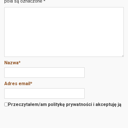
o
t
pola są oznaczone
*
o
k
Nazwa
*
Adres email
*
Przeczytałem/am politykę prywatności i akceptuję ją