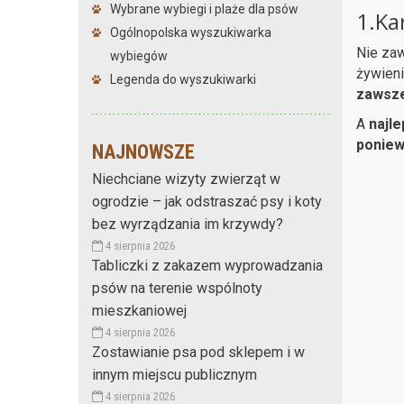
Wybrane wybiegi i plaże dla psów
1.Ka
Ogólnopolska wyszukiwarka
Nie zaw
wybiegów
żywieni
Legenda do wyszukiwarki
zawsze
A
najl
poniew
NAJNOWSZE
Niechciane wizyty zwierząt w
ogrodzie – jak odstraszać psy i koty
bez wyrządzania im krzywdy?
4 sierpnia 2026
Tabliczki z zakazem wyprowadzania
psów na terenie wspólnoty
mieszkaniowej
4 sierpnia 2026
Zostawianie psa pod sklepem i w
innym miejscu publicznym
4 sierpnia 2026