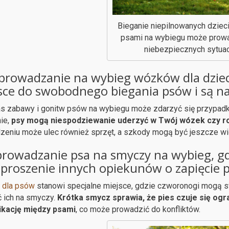
Bieganie niepilnowanych dziec
psami na wybiegu może prow
niebezpiecznych sytuac
prowadzanie na wybieg wózków dla dzieci,
sce do swobodnego biegania psów i są n
s zabawy i gonitw psów na wybiegu może zdarzyć się przypadk
ie,
psy mogą niespodziewanie uderzyć w Twój wózek czy r
eniu może ulec również sprzęt, a szkody mogą być jeszcze wię
rowadzanie psa na smyczy na wybieg, gd
 proszenie innych opiekunów o zapięcie
 dla psów
stanowi specjalne miejsce, gdzie czworonogi mogą s
 ich na smyczy.
Krótka smycz sprawia, że pies czuje się ogr
kację między psami
, co może prowadzić do konfliktów.