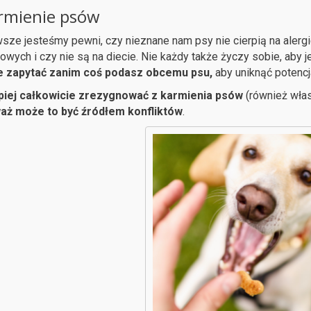
rmienie psów
sze jesteśmy pewni, czy nieznane nam psy nie cierpią na alerg
owych i czy nie są na diecie. Nie każdy także życzy sobie, aby
 zapytać zanim coś podasz obcemu psu,
aby uniknąć potencj
epiej całkowicie zrezygnować z karmienia psów
(również wła
aż może to być źródłem konfliktów
.