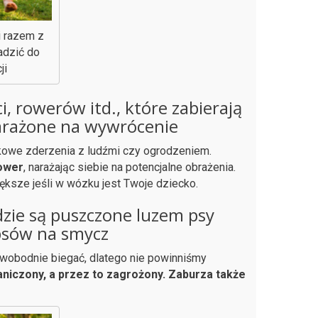
i razem z
adzić do
ji
 rowerów itd., które zabierają
arażone na wywrócenie
owe zderzenia z ludźmi czy ogrodzeniem.
ower
, narażając siebie na potencjalne obrażenia.
ksze jeśli w wózku jest Twoje dziecko.
zie są puszczone luzem psy
 psów na smycz
wobodnie biegać, dlatego nie powinniśmy
aniczony, a przez to zagrożony.
Zaburza także