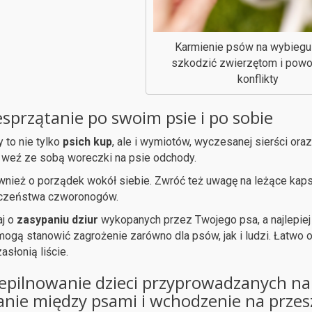
Karmienie psów na wybieg
szkodzić zwierzętom i pow
konflikty
esprzątanie po swoim psie i po sobie
 to nie tylko
psich kup
, ale i wymiotów, wyczesanej sierści or
weź ze sobą woreczki na psie odchody.
wnież o porządek wokół siebie. Zwróć też uwagę na leżące kapsle
czeństwa czworonogów.
j o
zasypaniu dziur
wykopanych przez Twojego psa, a najlepiej
mogą stanowić zagrożenie zarówno dla psów, jak i ludzi. Łatwo 
asłonią liście.
iepilnowanie dzieci przyprowadzanych na
anie między psami i wchodzenie na prze