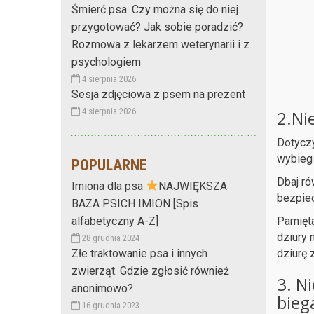
Śmierć psa. Czy można się do niej
przygotować? Jak sobie poradzić?
Rozmowa z lekarzem weterynarii i z
psychologiem
4 sierpnia 2026
Sesja zdjęciowa z psem na prezent
4 sierpnia 2026
2.Ni
Dotyczy
wybieg 
POPULARNE
Dbaj ró
Imiona dla psa
NAJWIĘKSZA
bezpie
BAZA PSICH IMION [Spis
Pamięta
alfabetyczny A-Z]
dziury 
28 grudnia 2024
dziurę z
Złe traktowanie psa i innych
zwierząt. Gdzie zgłosić również
3. N
anonimowo?
bieg
16 grudnia 2023