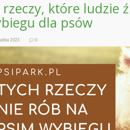
 rzeczy, które ludzie ź
biegu dla psów
udnia 2023
0