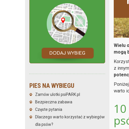
Wielu 
mogą b
Korzyst
z innym
potenc
Poniżej
PIES NA WYBIEGU
warto i
Zamów ulotki psiPARK.pl
Bezpieczna zabawa
10 
Częste pytania
ps
Dlaczego warto korzystać z wybiegów
dla psów?