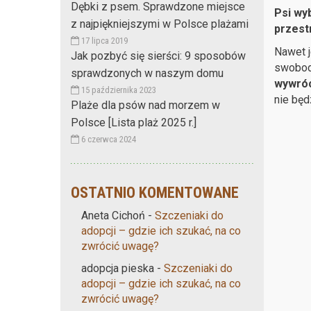
Dębki z psem. Sprawdzone miejsce
Psi wyb
z najpiękniejszymi w Polsce plażami
przest
17 lipca 2019
Nawet j
Jak pozbyć się sierści: 9 sposobów
swobodn
sprawdzonych w naszym domu
wywróc
15 października 2023
nie będ
Plaże dla psów nad morzem w
Polsce [Lista plaż 2025 r.]
6 czerwca 2024
OSTATNIO KOMENTOWANE
Aneta Cichoń
-
Szczeniaki do
adopcji – gdzie ich szukać, na co
zwrócić uwagę?
adopcja pieska
-
Szczeniaki do
adopcji – gdzie ich szukać, na co
zwrócić uwagę?