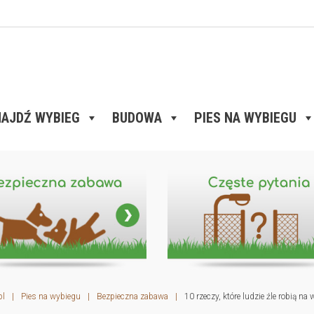
AJDŹ WYBIEG
BUDOWA
PIES NA WYBIEGU
pl
|
Pies na wybiegu
|
Bezpieczna zabawa
|
10 rzeczy, które ludzie źle robią n