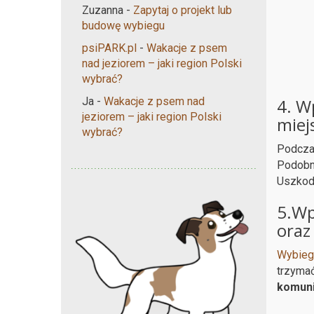
Zuzanna
-
Zapytaj o projekt lub
budowę wybiegu
psiPARK.pl
-
Wakacje z psem
nad jeziorem – jaki region Polski
wybrać?
4. W
Ja
-
Wakacje z psem nad
jeziorem – jaki region Polski
miej
wybrać?
Podcza
Podobn
Uszkodz
5.Wp
oraz
Wybieg
trzymać
komuni