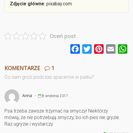
Zdjęcie główne
: pixabay.com
Oceń post
F
T
Pi
E
a
wi
nt
m
ce
tt
er
ail
a
KOMENTARZE
1
b
er
es
Co nam grozi podczas spacerów w parku?
o
t
o
Anna
-
8 września 2017
k
Psa trzeba zawsze trzymać na smyczy! Niektórzy
mówią, że nie potrzebują smyczy, bo ich pies nie gryzie.
Raz ugryzie i wystarczy