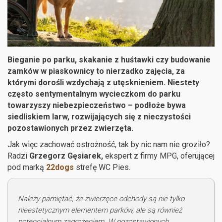
Bieganie po parku, skakanie z huśtawki czy budowanie
zamków w piaskownicy to nierzadko zajęcia, za
którymi dorośli wzdychają z utęsknieniem. Niestety
często sentymentalnym wycieczkom do parku
towarzyszy niebezpieczeństwo – podłoże bywa
siedliskiem larw, rozwijających się z nieczystości
pozostawionych przez zwierzęta.
Jak więc zachować ostrożność, tak by nic nam nie groziło?
Radzi
Grzegorz Gęsiarek,
ekspert z firmy MPG, oferującej
pod marką
22dogs
strefę WC Pies.
Należy pamiętać, że zwierzęce odchody są nie tylko
nieestetycznym elementem parków, ale są również
potencjalnym zagrożeniem. W pozostawionych