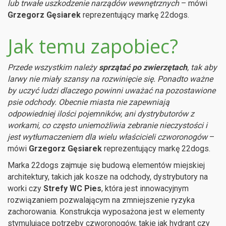
lub trwałe uszkodzenie narządów wewnętrznych
– mówi
Grzegorz Gęsiarek
reprezentujący markę 22dogs.
Jak temu zapobiec?
Przede wszystkim należy
sprzątać po zwierzętach
, tak aby
larwy nie miały szansy na rozwinięcie się. Ponadto ważne
by uczyć ludzi dlaczego powinni uważać na pozostawione
psie odchody. Obecnie miasta nie zapewniają
odpowiedniej ilości pojemników, ani dystrybutorów z
workami, co często uniemożliwia zebranie nieczystości i
jest wytłumaczeniem dla wielu właścicieli czworonogów
–
mówi
Grzegorz Gęsiarek
reprezentujący markę 22dogs.
Marka 22dogs zajmuje się budową elementów miejskiej
architektury, takich jak kosze na odchody, dystrybutory na
worki czy
Strefy WC Pies
, która jest innowacyjnym
rozwiązaniem pozwalającym na zmniejszenie ryzyka
zachorowania. Konstrukcja wyposażona jest w elementy
stymulujące potrzeby czworonogów, takie jak hydrant czy