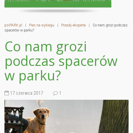
psiPARK.pl
|
Pies na wybiegu
|
Porady eksperta
|
Co nam grozi podczas
spacerów w parku?
Co nam grozi
podczas spacerów
w parku?
17 czerwca 2017
1