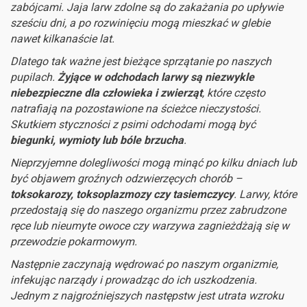
zabójcami. Jaja larw zdolne są do zakażania po upływie
sześciu dni, a po rozwinięciu mogą mieszkać w glebie
nawet kilkanaście lat.
Dlatego tak ważne jest bieżące sprzątanie po naszych
pupilach.
Żyjące w odchodach larwy są niezwykle
niebezpieczne dla człowieka i zwierząt
, które często
natrafiają na pozostawione na ścieżce nieczystości.
Skutkiem styczności z psimi odchodami mogą być
biegunki, wymioty lub bóle brzucha
.
Nieprzyjemne dolegliwości mogą minąć po kilku dniach lub
być objawem groźnych odzwierzęcych chorób –
toksokarozy, toksoplazmozy czy tasiemczycy
. Larwy, które
przedostają się do naszego organizmu przez zabrudzone
ręce lub nieumyte owoce czy warzywa zagnieżdżają się w
przewodzie pokarmowym.
Następnie zaczynają wędrować po naszym organizmie,
infekując narządy i prowadząc do ich uszkodzenia.
Jednym z najgroźniejszych następstw jest utrata wzroku