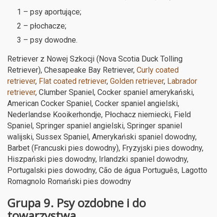
1 – psy aportujące;
2 – płochacze;
3 – psy dowodne.
Retriever z Nowej Szkocji (Nova Scotia Duck Tolling
Retriever), Chesapeake Bay Retriever,
Curly coated
retriever
,
Flat coated retriever
,
Golden retriever
,
Labrador
retriever
, Clumber Spaniel, Cocker spaniel amerykański,
American Cocker Spaniel, Cocker spaniel angielski,
Nederlandse Kooikerhondje, Płochacz niemiecki, Field
Spaniel, Springer spaniel angielski, Springer spaniel
walijski, Sussex Spaniel, Amerykański spaniel dowodny,
Barbet (Francuski pies dowodny), Fryzyjski pies dowodny,
Hiszpański pies dowodny, Irlandzki spaniel dowodny,
Portugalski pies dowodny, Cão de água Português, Lagotto
Romagnolo Romański pies dowodny
Grupa 9. Psy ozdobne i do
towarzystwa