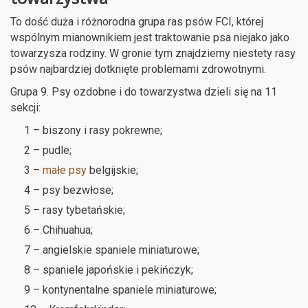
To dość duża i różnorodna grupa ras psów FCI, której
wspólnym mianownikiem jest traktowanie psa niejako jako
towarzysza rodziny. W gronie tym znajdziemy niestety rasy
psów najbardziej dotknięte problemami zdrowotnymi.
Grupa 9. Psy ozdobne i do towarzystwa dzieli się na 11
sekcji:
1 – biszony i rasy pokrewne;
2 – pudle;
3 –
małe psy
belgijskie;
4 – psy bezwłose;
5 – rasy tybetańskie;
6 – Chihuahua;
7 – angielskie spaniele miniaturowe;
8 – spaniele japońskie i pekińczyk;
9 – kontynentalne spaniele miniaturowe;