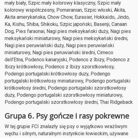
mały biały, Szpic mały kolorowy klasyczny, Szpic mały
kolorowy współczesny, Pomeranian, Szpic włoski, Akita,
Akita amerykańska, Chow Chow, Eurasier, Hokkaïdo, Jindo,
Ka, Kishu, Shiba, Shikoku, Szpic japoński, Basenji, Canaan
Dog, Pies faraonai, Nagi pies meksykański duży, Nagi pies
meksykański miniaturowy, Nagi pies meksykański średni,
Nagi pies peruwiański duży, Nagi pies peruwiański
miniaturowy, Nagi pies peruwiański średni, Cirneco
dell’Etna, Podenco kanaryjski, Podenco z Ibizy, Podenco z
Ibizy krótkowłosy, Podenco z Ibizy szorstkowłosy,
Podengo portugalski krótkowłosy duży, Podengo
portugalski krótkowłosy miniaturowy, Podengo portugalski
krótkowłosy średni, Podengo portugalski szorstkowłosy
duży, Podengo portugalski szorstkowłosy miniaturowy,
Podengo portugalski szorstkowłosy średni, Thai Ridgeback
Grupa 6. Psy gończe i rasy pokrewne
W tej grupie FCI znalazły się psy o wyjątkowo wrażliwym
węchu i silnym, naturalnym instynkcie łowieckim, używane