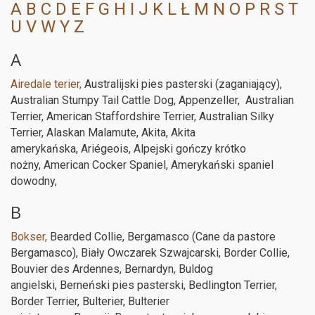
A
B
C
D
E
F
G
H
I
J
K
L
Ł
M
N
O
P
R
S
T
U
V
W
Y
Z
A
Airedale terier,
Australijski pies pasterski (zaganiający),
Australian Stumpy Tail Cattle Dog, Appenzeller, Australian
Terrier, American Staffordshire Terrier, Australian Silky
Terrier, Alaskan Malamute, Akita, Akita
amerykańska, Ariégeois, Alpejski gończy krótko
nożny, American Cocker Spaniel, Amerykański spaniel
dowodny,
B
Bokser,
Bearded Collie, Bergamasco (Cane da pastore
Bergamasco), Biały Owczarek Szwajcarski, Border Collie,
Bouvier des Ardennes, Bernardyn, Buldog
angielski, Berneński pies pasterski, Bedlington Terrier,
Border Terrier, Bulterier, Bulterier