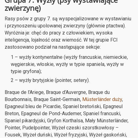
zwierzynę)
Rasy psów z grupy 7. są wyspecjalizowane w wystawianiu
i przynoszeniu upolowanej zwierzyny (głównie ptactwa).
Wyróżnia je: chęć do pracy z człowiekiem, wysoka
inteligencja, lojalność oraz wierność. W tej grupie FCI
zastosowano podział na następujące sekcje:
1 – wyżły kontynentalne (wyżły francuskie, niemieckie,
węgierskie, włoskie, wyżły w typie spaniela, wyżły w
typie gryfona);
2 – wyżły brytyjskie (pointer, setery).
Braque de l’Ariege, Braque d’Auvergne, Braque du
Bourbonnais, Braque Saint-Germain,
Müsterländer duży
,
Epagneul bleu de Picardie, Spaniel bretoński, Epagneul
Breton, Epagneul de Pond-Audemer, Spaniel francuski,
Spaniel pikardyjski, Gryfon Korthalsa, Mały Münsterländer,
Pointer, Pudelpointer, Wyżeł czeski szorstkowłosy –
Fousek, Wyżeł duński, Wyżeł fryzyjski, Wyżeł gaskoński,