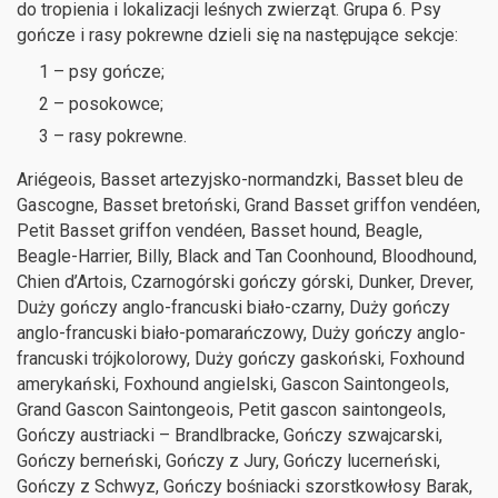
do tropienia i lokalizacji leśnych zwierząt. Grupa 6. Psy
gończe i rasy pokrewne dzieli się na następujące sekcje:
1 – psy gończe;
2 – posokowce;
3 – rasy pokrewne.
Ariégeois, Basset artezyjsko-normandzki, Basset bleu de
Gascogne, Basset bretoński, Grand Basset griffon vendéen,
Petit Basset griffon vendéen, Basset hound, Beagle,
Beagle-Harrier, Billy, Black and Tan Coonhound, Bloodhound,
Chien d’Artois, Czarnogórski gończy górski, Dunker, Drever,
Duży gończy anglo-francuski biało-czarny, Duży gończy
anglo-francuski biało-pomarańczowy, Duży gończy anglo-
francuski trójkolorowy, Duży gończy gaskoński, Foxhound
amerykański, Foxhound angielski, Gascon Saintongeols,
Grand Gascon Saintongeois, Petit gascon saintongeols,
Gończy austriacki – Brandlbracke, Gończy szwajcarski,
Gończy berneński, Gończy z Jury, Gończy lucerneński,
Gończy z Schwyz, Gończy bośniacki szorstkowłosy Barak,