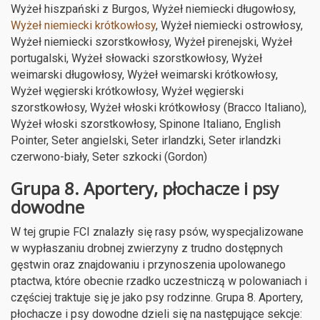
Wyżeł hiszpański z Burgos, Wyżeł niemiecki długowłosy,
Wyżeł niemiecki krótkowłosy
, Wyżeł niemiecki ostrowłosy,
Wyżeł niemiecki szorstkowłosy, Wyżeł pirenejski, Wyżeł
portugalski, Wyżeł słowacki szorstkowłosy, Wyżeł
weimarski długowłosy, Wyżeł weimarski krótkowłosy,
Wyżeł węgierski krótkowłosy, Wyżeł węgierski
szorstkowłosy, Wyżeł włoski krótkowłosy (Bracco Italiano),
Wyżeł włoski szorstkowłosy, Spinone Italiano, English
Pointer, Seter angielski, Seter irlandzki, Seter irlandzki
czerwono-biały, Seter szkocki (Gordon)
Grupa 8. Aportery, płochacze i psy
dowodne
W tej grupie FCI znalazły się rasy psów, wyspecjalizowane
w wypłaszaniu drobnej zwierzyny z trudno dostępnych
gęstwin oraz znajdowaniu i przynoszenia upolowanego
ptactwa, które obecnie rzadko uczestniczą w polowaniach i
częściej traktuje się je jako psy rodzinne. Grupa 8. Aportery,
płochacze i psy dowodne dzieli się na następujące sekcje: