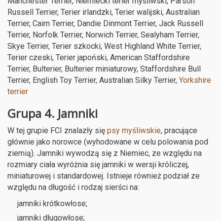
Manchester Terrier, Niemiecki terier myśliwski, Parson
Russell Terrier, Terier irlandzki, Terier walijski, Australian
Terrier, Cairn Terrier, Dandie Dinmont Terrier, Jack Russell
Terrier, Norfolk Terrier, Norwich Terrier, Sealyham Terrier,
Skye Terrier, Terier szkocki, West Highland White Terrier,
Terier czeski, Terier japoński, American Staffordshire
Terrier, Bulterier, Bulterier miniaturowy, Staffordshire Bull
Terrier, English Toy Terrier, Australian Silky Terrier,
Yorkshire
terrier
Grupa 4. Jamniki
W tej grupie FCI znalazły się
psy myśliwskie
, pracujące
głównie jako norowce (wyhodowane w celu polowania pod
ziemią). Jamniki wywodzą się z Niemiec, ze względu na
rozmiary ciała wyróżnia się jamniki w wersji króliczej,
miniaturowej i standardowej. Istnieje również podział ze
względu na długość i rodzaj sierści na:
jamniki krótkowłose;
jamniki długowłose;