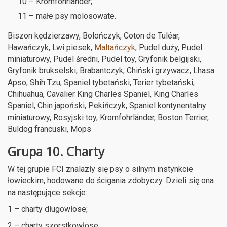
10 – Kromfohrländer;
11 – małe psy molosowate.
Biszon kędzierzawy, Bolończyk, Coton de Tuléar,
Hawańczyk, Lwi piesek,
Maltańczyk
, Pudel duży, Pudel
miniaturowy, Pudel średni, Pudel toy, Gryfonik belgijski,
Gryfonik brukselski, Brabantczyk, Chiński grzywacz, Lhasa
Apso, Shih Tzu, Spaniel tybetański, Terier tybetański,
Chihuahua, Cavalier King Charles Spaniel, King Charles
Spaniel, Chin japoński, Pekińczyk, Spaniel kontynentalny
miniaturowy, Rosyjski toy, Kromfohrländer, Boston Terrier,
Buldog francuski, Mops
Grupa 10. Charty
W tej grupie FCI znalazły się psy o silnym instynkcie
łowieckim, hodowane do ścigania zdobyczy. Dzieli się ona
na następujące sekcje:
1 – charty długowłose;
2 – charty szorstkowłose;