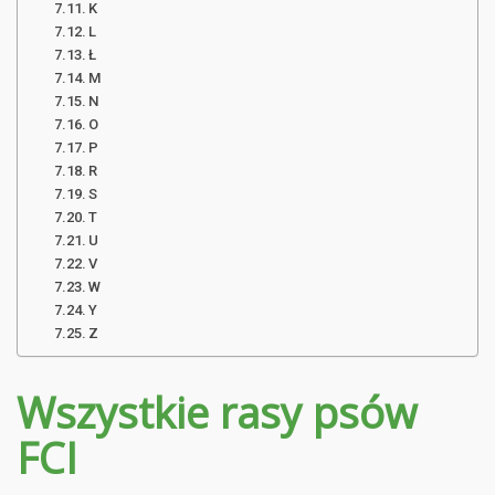
K
L
Ł
M
N
O
P
R
S
T
U
V
W
Y
Z
Wszystkie rasy psów
FCI