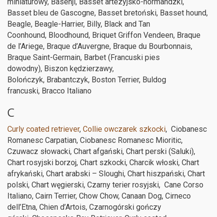
miniaturowy, Basenji, Basset artezyjsko-normandzki,
Basset bleu de Gascogne, Basset bretoński, Basset hound,
Beagle, Beagle-Harrier, Billy, Black and Tan
Coonhound, Bloodhound, Briquet Griffon Vendeen, Braque
de l’Ariege, Braque d’Auvergne, Braque du Bourbonnais,
Braque Saint-Germain, Barbet (Francuski pies
dowodny), Biszon kędzierzawy,
Bolończyk, Brabantczyk, Boston Terrier, Buldog
francuski, Bracco Italiano
C
Curly coated retriever
,
Collie owczarek szkocki
, Ciobanesc
Romanesc Carpatian, Ciobanesc Romanesc Mioritic,
Czuwacz słowacki, Chart afgański, Chart perski (Saluki),
Chart rosyjski borzoj, Chart szkocki, Charcik włoski, Chart
afrykański, Chart arabski – Sloughi, Chart hiszpański, Chart
polski, Chart węgierski, Czarny terier rosyjski, Cane Corso
Italiano, Cairn Terrier, Chow Chow, Canaan Dog, Cirneco
dell’Etna, Chien d’Artois, Czarnogórski gończy