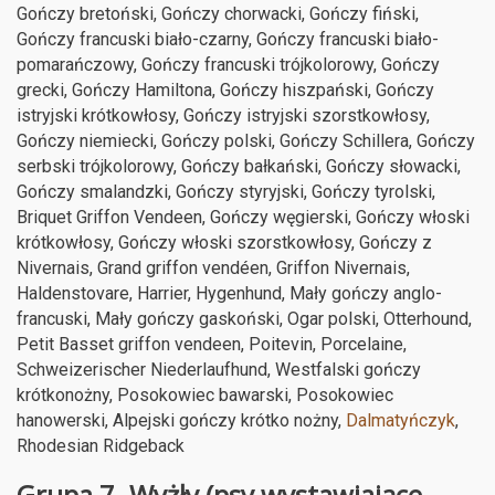
Gończy bretoński, Gończy chorwacki, Gończy fiński,
Gończy francuski biało-czarny, Gończy francuski biało-
pomarańczowy, Gończy francuski trójkolorowy, Gończy
grecki, Gończy Hamiltona, Gończy hiszpański, Gończy
istryjski krótkowłosy, Gończy istryjski szorstkowłosy,
Gończy niemiecki, Gończy polski, Gończy Schillera, Gończy
serbski trójkolorowy, Gończy bałkański, Gończy słowacki,
Gończy smalandzki, Gończy styryjski, Gończy tyrolski,
Briquet Griffon Vendeen, Gończy węgierski, Gończy włoski
krótkowłosy, Gończy włoski szorstkowłosy, Gończy z
Nivernais, Grand griffon vendéen, Griffon Nivernais,
Haldenstovare, Harrier, Hygenhund, Mały gończy anglo-
francuski, Mały gończy gaskoński, Ogar polski, Otterhound,
Petit Basset griffon vendeen, Poitevin, Porcelaine,
Schweizerischer Niederlaufhund, Westfalski gończy
krótkonożny, Posokowiec bawarski, Posokowiec
hanowerski, Alpejski gończy krótko nożny,
Dalmatyńczyk
,
Rhodesian Ridgeback
Grupa 7. Wyżły (psy wystawiające