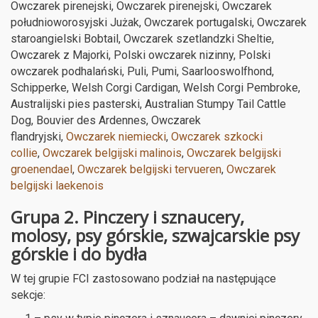
Owczarek pirenejski, Owczarek pirenejski, Owczarek
południoworosyjski Jużak, Owczarek portugalski, Owczarek
staroangielski Bobtail, Owczarek szetlandzki Sheltie,
Owczarek z Majorki, Polski owczarek nizinny, Polski
owczarek podhalański, Puli, Pumi, Saarlooswolfhond,
Schipperke, Welsh Corgi Cardigan, Welsh Corgi Pembroke,
Australijski pies pasterski, Australian Stumpy Tail Cattle
Dog, Bouvier des Ardennes, Owczarek
flandryjski,
Owczarek niemiecki
,
Owczarek szkocki
collie
,
Owczarek belgijski malinois
,
Owczarek belgijski
groenendael
,
Owczarek belgijski tervueren
,
Owczarek
belgijski laekenois
Grupa 2. Pinczery i sznaucery,
molosy, psy górskie, szwajcarskie psy
górskie i do bydła
W tej grupie FCI zastosowano podział na następujące
sekcje: