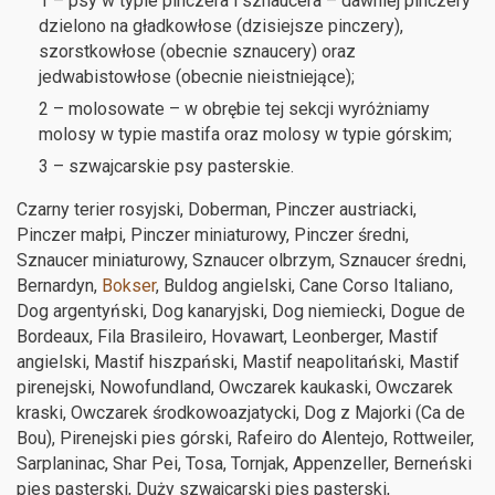
1 – psy w typie pinczera i sznaucera – dawniej pinczery
dzielono na gładkowłose (dzisiejsze pinczery),
szorstkowłose (obecnie sznaucery) oraz
jedwabistowłose (obecnie nieistniejące);
2 – molosowate – w obrębie tej sekcji wyróżniamy
molosy w typie mastifa oraz molosy w typie górskim;
3 – szwajcarskie psy pasterskie.
Czarny terier rosyjski, Doberman, Pinczer austriacki,
Pinczer małpi, Pinczer miniaturowy, Pinczer średni,
Sznaucer miniaturowy, Sznaucer olbrzym, Sznaucer średni,
Bernardyn,
Bokser
, Buldog angielski, Cane Corso Italiano,
Dog argentyński, Dog kanaryjski, Dog niemiecki, Dogue de
Bordeaux, Fila Brasileiro, Hovawart, Leonberger, Mastif
angielski, Mastif hiszpański, Mastif neapolitański, Mastif
pirenejski, Nowofundland, Owczarek kaukaski, Owczarek
kraski, Owczarek środkowoazjatycki, Dog z Majorki (Ca de
Bou), Pirenejski pies górski, Rafeiro do Alentejo, Rottweiler,
Sarplaninac, Shar Pei, Tosa, Tornjak, Appenzeller, Berneński
pies pasterski, Duży szwajcarski pies pasterski,