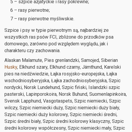
5 – szpice azjatyckie i rasy pokrewne;
6 – rasy pierwotne;
7 – rasy pierwotne myśliwskie.
Szpice i psy w typie pierwotnym są, najbardziej ze
wszystkich ras psów FCI, zbliżone do przodków psa
domowego, zarówno pod względem wyglądu, jak i
charakteru czy zachowania.
Alaskan Malamute, Pies grenlandzki, Samojed, Siberian
Husky
, Elkhund szary, Elkhund czarny, Jämthund, Karelski
pies na niedźwiedzie, Łajka rosyjsko-europejska, Łajka
wschodniosyberyjska, Łajka zachodniosyberyjska, Szpic
nordycki, Norsk Lundehund, Szpic fiński, Islandzki szpic
pasterski, Lapinporokoira, Norsk Buhund, Suomenlapinkoira,
Svensk Lapphund, Vasgotaspets, Szpic niemiecki, Szpic
wilczy, Szpic niemiecki duży, Szpic niemiecki duży biały,
Szpic niemiecki duży kolorowy, Szpic niemiecki średni,
Szpic średni biały, Szpic średni kolorowy klasyczny, Szpic
średni kolorowy współczesny, Szpic niemiecki mały, Szpic