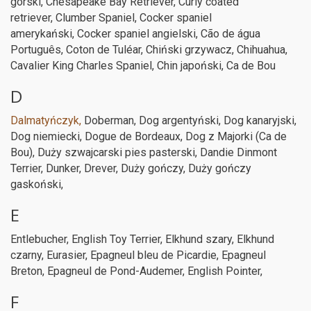
górski, Chesapeake Bay Retriever, Curly coated
retriever, Clumber Spaniel, Cocker spaniel
amerykański, Cocker spaniel angielski, Cão de água
Português, Coton de Tuléar, Chiński grzywacz, Chihuahua,
Cavalier King Charles Spaniel, Chin japoński, Ca de Bou
D
Dalmatyńczyk,
Doberman, Dog argentyński, Dog kanaryjski,
Dog niemiecki, Dogue de Bordeaux, Dog z Majorki (Ca de
Bou), Duży szwajcarski pies pasterski, Dandie Dinmont
Terrier, Dunker, Drever, Duży gończy, Duży gończy
gaskoński,
E
Entlebucher, English Toy Terrier, Elkhund szary, Elkhund
czarny, Eurasier, Epagneul bleu de Picardie, Epagneul
Breton, Epagneul de Pond-Audemer, English Pointer,
F