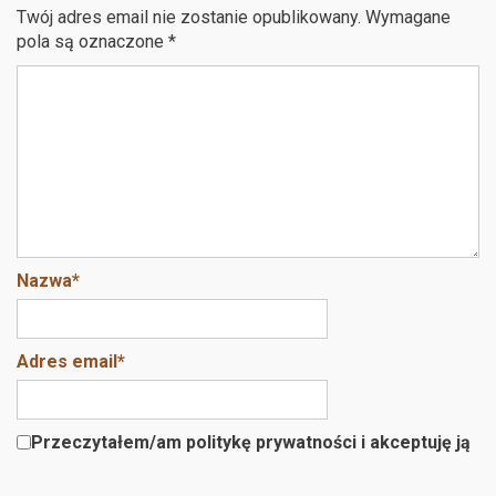
b
er
es
Twój adres email nie zostanie opublikowany.
Wymagane
o
t
pola są oznaczone
*
o
k
Nazwa
*
Adres email
*
Przeczytałem/am politykę prywatności i akceptuję ją