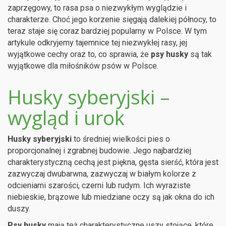
zaprzęgowy, to rasa psa o niezwykłym wyglądzie i
charakterze. Choć jego korzenie sięgają dalekiej północy, to
teraz staje się coraz bardziej popularny w Polsce. W tym
artykule odkryjemy tajemnice tej niezwykłej rasy, jej
wyjątkowe cechy oraz to, co sprawia, że
psy husky
są tak
wyjątkowe dla miłośników psów w Polsce.
Husky syberyjski –
wygląd i urok
Husky syberyjski
to średniej wielkości pies o
proporcjonalnej i zgrabnej budowie. Jego najbardziej
charakterystyczną cechą jest piękna, gęsta sierść, która jest
zazwyczaj dwubarwna, zazwyczaj w białym kolorze z
odcieniami szarości, czerni lub rudym. Ich wyraziste
niebieskie, brązowe lub miedziane oczy są jak okna do ich
duszy.
Psy husky
mają też charakterystyczne uszy stojące, które