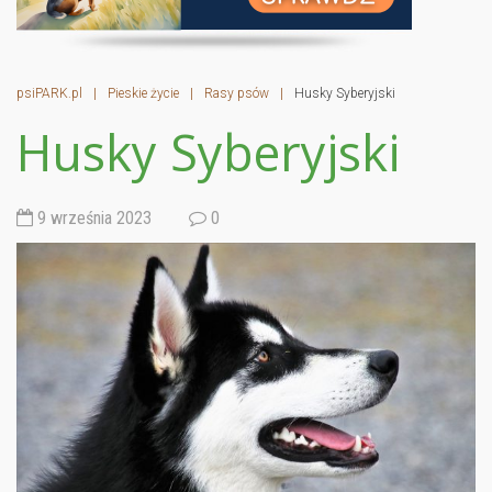
psiPARK.pl
|
Pieskie życie
|
Rasy psów
|
Husky Syberyjski
Husky Syberyjski
9 września 2023
0