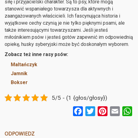
siłę i przyjacielski charakter. Są to psy, które mogą
stanowić wspaniałego towarzysza dla aktywnych i
zaangażowanych właścicieli. Ich fascynująca historia i
wyjątkowe cechy czynią je nie tylko pięknymi psami, ale
także interesującymi towarzyszami. Jeśli jesteś
miłośnikiem psów i jesteś gotów zapewnić im odpowiednią
opiekę, husky syberyjski może być doskonałym wyborem.
Zobacz też inne rasy psów:
Maltańczyk
Jamnik
Bokser
5/5 - (1 {głos/głosy})
F
T
Pi
E
a
wi
nt
m
ce
tt
er
ail
a
ODPOWIEDZ