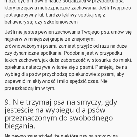
może być o mowy o nauce socjalizacji w przypadku psa,
który przejawia niebezpieczne zachowania. Jeśli Twój pies
jest agresywny lub bardzo lękliwy spotkaj się z
behawiorystą czy szkoleniowcem.
Jeśli nie jesteś pewien zachowania Twojego psa, umów się
najpierw w mniejszej grupie ze znajomymi,
zrównoważonymi psami, zamiast przyjść od razu na duże
czy dynamiczne spotkanie. Podobnie jest w przypadku
takich zachowań, jak duża zaborczość w stosunku do miski,
opiekuna, natarczywe witanie się z psami. Pamiętaj, że na
wybieg dla psów przychodzą opiekunowie z psami, aby
zapewnić im aktywność i miło spędzić czas. Nie
przeszkadzaj im w tym.
9. Nie trzymaj psa na smyczy, gdy
jesteście na wybiegu dla psów
przeznaczonym do swobodnego
biegania.
Na pewno zauważyłeś, że niektóre psy na smyczy na