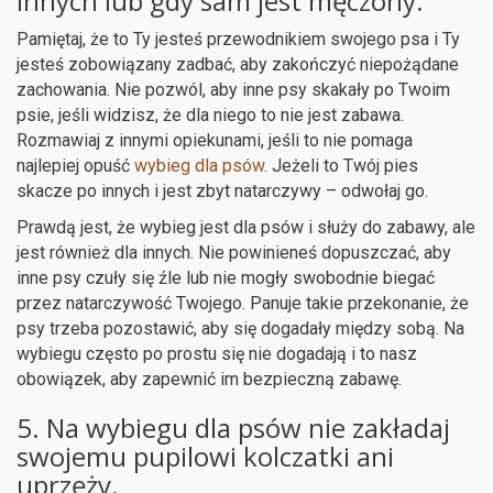
innych lub gdy sam jest męczony.
Pamiętaj, że to Ty jesteś przewodnikiem swojego psa i Ty
jesteś zobowiązany zadbać, aby zakończyć niepożądane
zachowania. Nie pozwól, aby inne psy skakały po Twoim
psie, jeśli widzisz, że dla niego to nie jest zabawa.
Rozmawiaj z innymi opiekunami, jeśli to nie pomaga
najlepiej opuść
wybieg dla psów
. Jeżeli to Twój pies
skacze po innych i jest zbyt natarczywy – odwołaj go.
Prawdą jest, że wybieg jest dla psów i służy do zabawy, ale
jest również dla innych. Nie powinieneś dopuszczać, aby
inne psy czuły się źle lub nie mogły swobodnie biegać
przez natarczywość Twojego. Panuje takie przekonanie, że
psy trzeba pozostawić, aby się dogadały między sobą. Na
wybiegu często po prostu się nie dogadają i to nasz
obowiązek, aby zapewnić im bezpieczną zabawę.
5. Na wybiegu dla psów nie zakładaj
swojemu pupilowi kolczatki ani
uprzęży.