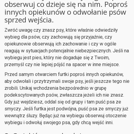
obserwuj co dzieje się na nim. Poproś
innych opiekunów o odwołanie psów
sprzed wejścia.
Zwróć uwagę czy znasz psy, które właśnie odwiedziły
wybieg dla psów, czy zachowują się przyjaźnie, czy
opiekunowie obserwują ich zachowanie i czy w ogóle
reagują w sytuacjach potencjalnie niebezpiecznych. Jeśli na
wybiegu jest pies, który nie dogaduje się z Twoim,
przemyśl czy nie lepiej pójść na spacer w inne miejsce.
Przed samym otwarciem furtki poproś innych opiekunów,
aby odwołali i przytrzymali swoje psy, jeśli jeszcze tego nie
zrobili. Unikaj wchodzenia bezpośrednio w grupę
podekscytowanych psów, zwłaszcza jeżeli ich nie znasz.
Gdy już wejdziesz, oddal się od grupy i tam puść psa ze
smyczy. Jeśli furtka jest podwójna, puść psa ze smyczy już
wewnątrz śluzy. Będąc już na wybiegu obserwuj otoczenie
wybiegu i odwołuj swojego psa, gdy chcą wejść inni.