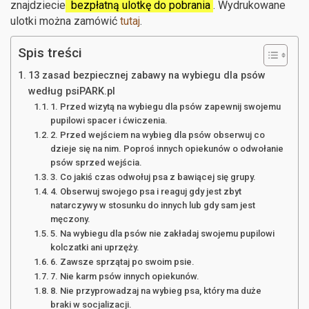
znajdziecie
bezpłatną ulotkę do pobrania
. Wydrukowane
ulotki można zamówić
tutaj
.
Spis treści
13 zasad bezpiecznej zabawy na wybiegu dla psów
według psiPARK.pl
1. Przed wizytą na wybiegu dla psów zapewnij swojemu
pupilowi spacer i ćwiczenia.
2. Przed wejściem na wybieg dla psów obserwuj co
dzieje się na nim. Poproś innych opiekunów o odwołanie
psów sprzed wejścia.
3. Co jakiś czas odwołuj psa z bawiącej się grupy.
4. Obserwuj swojego psa i reaguj gdy jest zbyt
natarczywy w stosunku do innych lub gdy sam jest
męczony.
5. Na wybiegu dla psów nie zakładaj swojemu pupilowi
kolczatki ani uprzęży.
6. Zawsze sprzątaj po swoim psie.
7. Nie karm psów innych opiekunów.
8. Nie przyprowadzaj na wybieg psa, który ma duże
braki w socjalizacji.