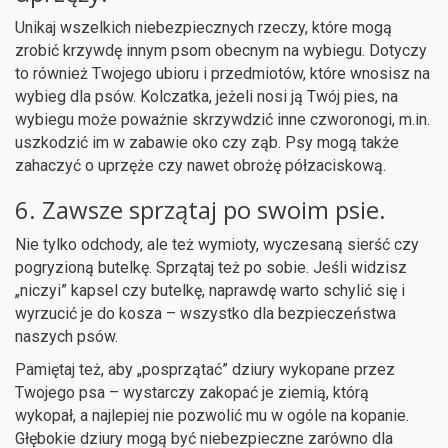
Unikaj wszelkich niebezpiecznych rzeczy, które mogą
zrobić krzywdę innym psom obecnym na wybiegu. Dotyczy
to również Twojego ubioru i przedmiotów, które wnosisz na
wybieg dla psów. Kolczatka, jeżeli nosi ją Twój pies, na
wybiegu może poważnie skrzywdzić inne czworonogi, m.in.
uszkodzić im w zabawie oko czy ząb. Psy mogą także
zahaczyć o uprzęże czy nawet obrożę półzaciskową.
6. Zawsze sprzątaj po swoim psie.
Nie tylko odchody, ale też wymioty, wyczesaną sierść czy
pogryzioną butelkę. Sprzątaj też po sobie. Jeśli widzisz
„niczyi” kapsel czy butelkę, naprawdę warto schylić się i
wyrzucić je do kosza – wszystko dla bezpieczeństwa
naszych psów.
Pamiętaj też, aby „posprzątać” dziury wykopane przez
Twojego psa – wystarczy zakopać je ziemią, którą
wykopał, a najlepiej nie pozwolić mu w ogóle na kopanie.
Głębokie dziury mogą być niebezpieczne zarówno dla