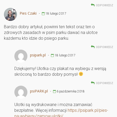
ODPOWIEDZ
Pies Czaki
-
18 lutego 2017
Bardzo dobry artykuł, powinni ten tekst oraz ten o
zdrowych zasadach w psim parku dawać na ulotce
każdemu kto idzie do psiego parku.
ODPOWIEDZ
psipark.pl
-
18 lutego 2017
Dziękujemy! Ulotka czy plakat na wybiegu z wersją
skróconą to bardzo dobry pomysł
ODPOWIEDZ
psiPARK.pl
-
6 października 2018
Ulotki są wydrukowane i można zamawiać
bezpłatnie. Więcej informacji
https://psipark.pl/pies-
na-wybiegu/zamow-ulotki/