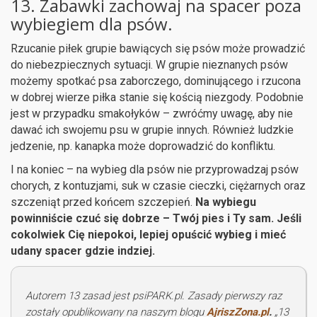
13. Zabawki zachowaj na spacer poza
wybiegiem dla psów.
Rzucanie piłek grupie bawiących się psów może prowadzić
do niebezpiecznych sytuacji. W grupie nieznanych psów
możemy spotkać psa zaborczego, dominującego i rzucona
w dobrej wierze piłka stanie się kością niezgody. Podobnie
jest w przypadku smakołyków – zwróćmy uwagę, aby nie
dawać ich swojemu psu w grupie innych. Również ludzkie
jedzenie, np. kanapka może doprowadzić do konfliktu.
I na koniec – na wybieg dla psów nie przyprowadzaj psów
chorych, z kontuzjami, suk w czasie cieczki, ciężarnych oraz
szczeniąt przed końcem szczepień.
Na wybiegu
powinniście czuć się dobrze – Twój pies i Ty sam. Jeśli
cokolwiek Cię niepokoi, lepiej opuścić wybieg i mieć
udany spacer gdzie indziej.
Autorem 13 zasad jest psiPARK.pl. Zasady pierwszy raz
zostały opublikowany na naszym blogu
AjriszZona.pl
.
„13