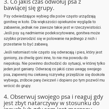
3. Co jakiś czas odwołuj psa z
bawiącej się grupy.
Psy odwiedzające wybieg dla psów często urządzają
gonitwę w koło. Dla większości opiekunów wygląda to
zabawnie, jednak nie zawsze takie jest w rzeczywistości.
Jeśli psy są nadmiernie podekscytowane, gonitwa może
szybko przerodzić się w polowanie na jednego z nich i
przestanie to być zabawą.
Jeśli natomiast role często się odwracają i pies, który jest
goniony, za chwilę goni inne, to nie ma powodu do
niepokoju. Nie powinno dochodzić do sytuacji, w której tylko
jeden jest ganiany. Odwracaj co jakiś czas uwagę swojego
psa, zapewnij mu ciekawą rozrywkę: przejdźcie się dookoła
wybiegu, zróbcie parę ćwiczeń i dopiero po tym pozwól mu
wrócić do grupy.
4. Obserwuj swojego psa i reaguj gdy
jest zbyt natarczywy w stosunku do