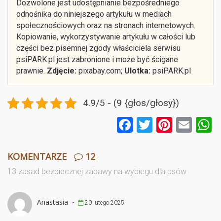
Dozwolone jest udostępnianie bezpośredniego
odnośnika do niniejszego artykułu w mediach
społecznościowych oraz na stronach internetowych.
Kopiowanie, wykorzystywanie artykułu w całości lub
części bez pisemnej zgody właściciela serwisu
psiPARK.pl jest zabronione i może być ścigane
prawnie.
Zdjęcie:
pixabay.com;
Ulotka:
psiPARK.pl
4.9/5 - (9 {głos/głosy})
F
T
Pi
E
a
wi
nt
m
ce
tt
er
ail
a
KOMENTARZE
12
b
er
es
13 zasad bezpiecznej zabawy na wybiegu dla psów
o
t
o
Anastasia
-
20 lutego 2025
k