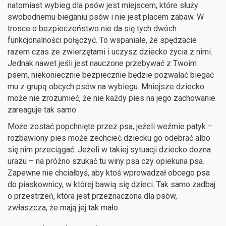
natomiast wybieg dla psów jest miejscem, które służy
swobodnemu bieganiu psów i nie jest placem zabaw. W
trosce o bezpieczeństwo nie da się tych dwóch
funkcjonalności połączyć. To wspaniałe, że spędzacie
razem czas ze zwierzętami i uczysz dziecko życia z nimi.
Jednak nawet jeśli jest nauczone przebywać z Twoim
psem, niekoniecznie bezpiecznie będzie pozwalać biegać
mu z grupą obcych psów na wybiegu. Mniejsze dziecko
może nie zrozumieć, że nie każdy pies na jego zachowanie
zareaguje tak samo.
Może zostać popchnięte przez psa, jeżeli weźmie patyk –
rozbawiony pies może zechcieć dziecku go odebrać albo
się nim przeciągać. Jeżeli w takiej sytuacji dziecko dozna
urazu – na próżno szukać tu winy psa czy opiekuna psa.
Zapewne nie chciałbyś, aby ktoś wprowadzał obcego psa
do piaskownicy, w której bawią się dzieci. Tak samo zadbaj
o przestrzeń, która jest przeznaczona dla psów,
zwłaszcza, że mają jej tak mało.