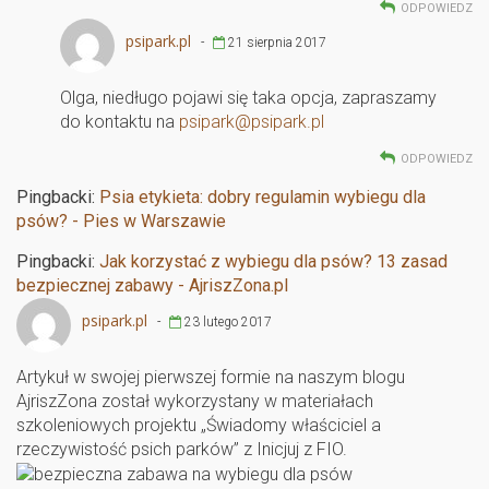
ODPOWIEDZ
psipark.pl
-
21 sierpnia 2017
Olga, niedługo pojawi się taka opcja, zapraszamy
do kontaktu na
psipark@psipark.pl
ODPOWIEDZ
Pingbacki:
Psia etykieta: dobry regulamin wybiegu dla
psów? - Pies w Warszawie
Pingbacki:
Jak korzystać z wybiegu dla psów? 13 zasad
bezpiecznej zabawy - AjriszZona.pl
psipark.pl
-
23 lutego 2017
Artykuł w swojej pierwszej formie na naszym blogu
AjriszZona został wykorzystany w materiałach
szkoleniowych projektu „Świadomy właściciel a
rzeczywistość psich parków” z Inicjuj z FIO.