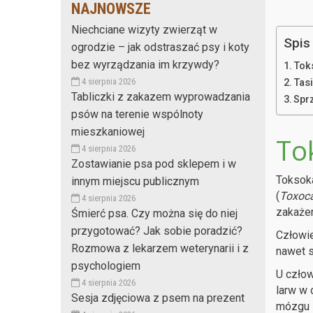
NAJNOWSZE
Niechciane wizyty zwierząt w
Spis 
ogrodzie – jak odstraszać psy i koty
bez wyrządzania im krzywdy?
Tok
4 sierpnia 2026
Tas
Tabliczki z zakazem wyprowadzania
Spr
psów na terenie wspólnoty
mieszkaniowej
To
4 sierpnia 2026
Zostawianie psa pod sklepem i w
Toksoka
innym miejscu publicznym
(
Toxoca
4 sierpnia 2026
zakażen
Śmierć psa. Czy można się do niej
przygotować? Jak sobie poradzić?
Człowie
Rozmowa z lekarzem weterynarii i z
nawet s
psychologiem
U człow
4 sierpnia 2026
larw w 
Sesja zdjęciowa z psem na prezent
mózgu i