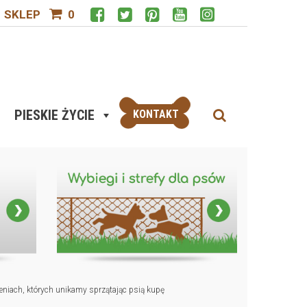
SKLEP
0
PIESKIE ŻYCIE
KONTAKT
eniach, których unikamy sprzątając psią kupę