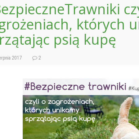
ezpieczneTrawniki czy
grożeniach, których 
rzątając psią kupę
erpnia 2017
2