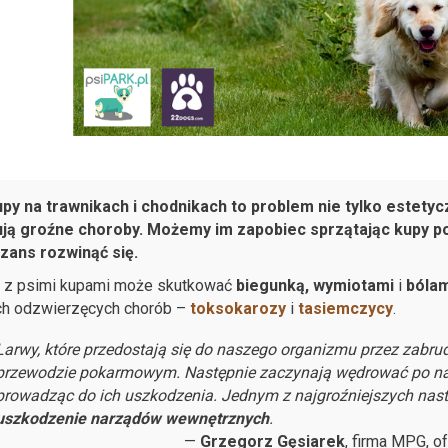
upy na trawnikach i chodnikach to problem nie tylko estetyc
ją groźne choroby. Możemy im zapobiec sprzątając kupy po
zans rozwinąć się.
t z psimi kupami może skutkować
biegunką, wymiotami
i
bólam
ch odzwierzęcych chorób –
toksokarozy
i
tasiemczycy
.
Larwy, które przedostają się do naszego organizmu przez zabrud
przewodzie pokarmowym. Następnie zaczynają wędrować po nas
prowadząc do ich uszkodzenia. Jednym z najgroźniejszych nast
uszkodzenie narządów wewnętrznych
.
Grzegorz Gęsiarek
, firma MPG, 