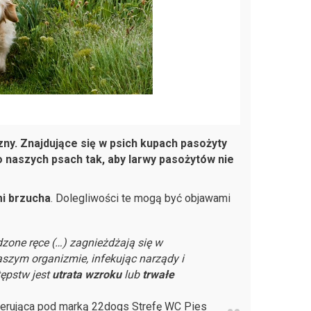
zny. Znajdujące się w psich kupach pasożyty
 naszych psach tak, aby larwy pasożytów nie
i brzucha
. Dolegliwości te mogą być objawami
zone ręce (…) zagnieżdżają się w
zym organizmie, infekując narządy i
ępstw jest
utrata wzroku
lub
trwałe
oferująca pod marką 22dogs Strefę WC Pies