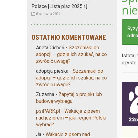
ni
Polsce [Lista plaż 2025 r.]
6 czerwca 2024
Ryzy
odro
OSTATNIO KOMENTOWANE
Aneta Cichoń
-
Szczeniaki do
adopcji – gdzie ich szukać, na co
Istota 
zwrócić uwagę?
czyste 
adopcja pieska
-
Szczeniaki do
adopcji – gdzie ich szukać, na co
zwrócić uwagę?
Zuzanna
-
Zapytaj o projekt lub
budowę wybiegu
psiPARK.pl
-
Wakacje z psem
nad jeziorem – jaki region Polski
wybrać?
Ja
-
Wakacje z psem nad