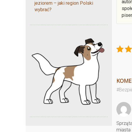
auto
jeziorem – jaki region Polski
społ
wybrać?
pise
KOME
#Bezpie
Sprząta
miasta 