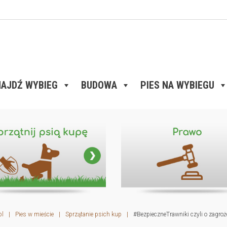
AJDŹ WYBIEG
BUDOWA
PIES NA WYBIEGU
pl
|
Pies w mieście
|
Sprzątanie psich kup
|
#BezpieczneTrawniki czyli o zagroż