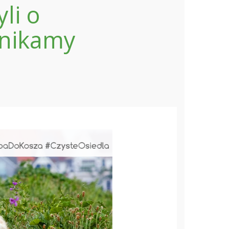
li o
unikamy