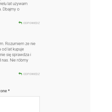
ielu lat używam
a. Dbajmy o
ODPOWIEDZ
em. Rozumiem ze nie
 od lat kupuje
nie się sprawdza i
d nas. Nie róbmy
ODPOWIEDZ
zone
*