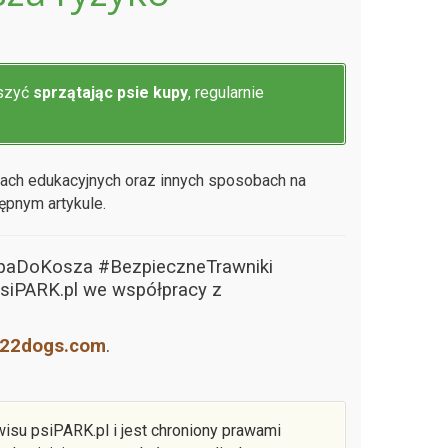
szyć
sprzątając psie kupy
, regularnie
jach edukacyjnych oraz innych sposobach na
ępnym artykule.
upaDoKosza #BezpieczneTrawniki
siPARK.pl we współpracy z
22dogs.com
.
isu psiPARK.pl i jest chroniony prawami