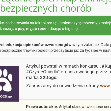
ebezpiecznych chorób
ko zachorowania na toksokarozę i tasiemczycę możemy zmniej
baczając psy
,
myjąc ręce
i dbając o higienę.
jest
edukacja opiekunów czworonogów
w tym zakresie. O akc
i bezpieczne trawniki osiedli przeczytacie już za tydzień w nast
Artykuł powstał w ramach konkursu „#K
#CzysteOsiedla” organizowanego przez p
marką
22Dogs.
Zapraszamy do odwiedzenia strony
www.
.
Prawa autorskie.
Artykuł stanowi własność serw