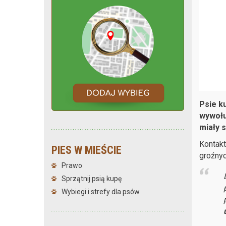
Psie k
wywołu
miały s
Kontak
PIES W MIEŚCIE
groźny
Prawo
Sprzątnij psią kupę
Wybiegi i strefy dla psów