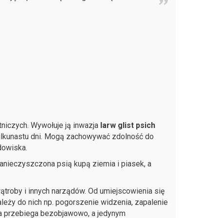
niczych. Wywołuje ją inwazja
larw glist psich
u kilkunastu dni. Mogą zachowywać zdolność do
dowiska.
anieczyszczona psią kupą ziemia i piasek, a
 wątroby i innych narządów. Od umiejscowienia się
leży do nich np. pogorszenie widzenia, zapalenie
a przebiega bezobjawowo, a jedynym