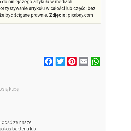
 do niniejszego artykułu w mediach
rzystywanie artykułu w całości lub części bez
że być ścigane prawnie.
Zdjęcie:
pixabay.com
F
T
Pi
E
W
a
wi
nt
m
h
ce
tt
er
ail
at
b
er
es
s
psią kupę
o
t
A
o
p
k
p
e dość ze nasze
jakaś bakteria lub