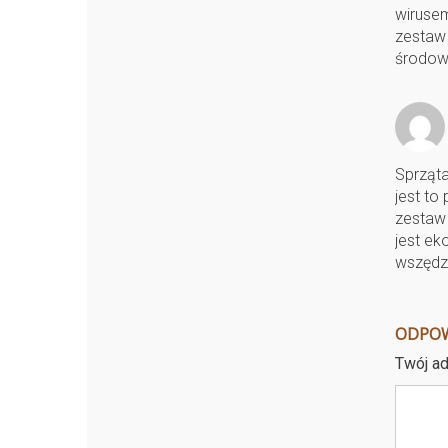
wirusem
zestaw 
środowi
Sprząta
jest to
zestaw 
jest ek
wszędzi
ODPO
Twój ad