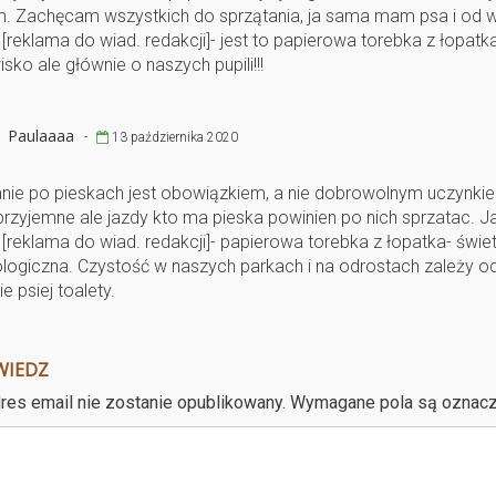
. Zachęcam wszystkich do sprzątania, ja sama mam psa i od w
[reklama do wiad. redakcji]- jest to papierowa torebka z łopatk
sko ale głównie o naszych pupili!!!
Paulaaaa
-
13 października 2020
nie po pieskach jest obowiązkiem, a nie dobrowolnym uczynki
 przyjemne ale jazdy kto ma pieska powinien po nich sprzatac. Ja
[reklama do wiad. redakcji]- papierowa torebka z łopatka- świet
ologiczna. Czystość w naszych parkach i na odrostach zależy o
e psiej toalety.
WIEDZ
res email nie zostanie opublikowany.
Wymagane pola są oznac