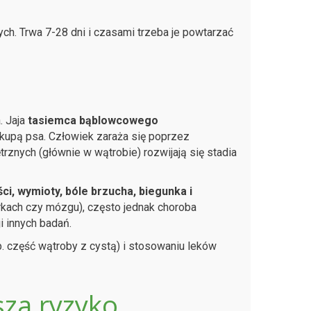
h. Trwa 7-28 dni i czasami trzeba je powtarzać
. Jaja
tasiemca bąblowcowego
 kupą psa. Człowiek zaraża się poprzez
trznych (głównie w wątrobie) rozwijają się stadia
ci, wymioty, bóle brzucha, biegunka i
erkach czy mózgu), często jednak choroba
 innych badań.
. część wątroby z cystą) i stosowaniu leków
sza ryzyko