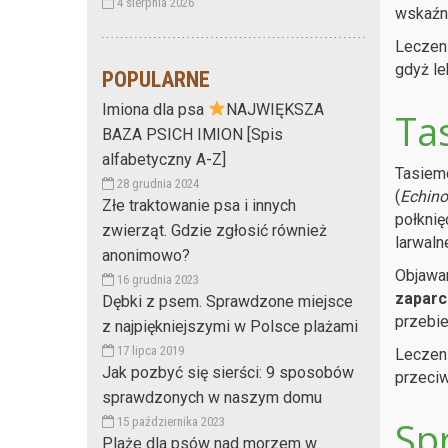
4 sierpnia 2026
wskaźni
Leczeni
gdyż le
POPULARNE
Imiona dla psa
NAJWIĘKSZA
Ta
BAZA PSICH IMION [Spis
alfabetyczny A-Z]
Tasiem
28 grudnia 2024
(
Echin
Złe traktowanie psa i innych
połknię
zwierząt. Gdzie zgłosić również
larwalne
anonimowo?
Objawam
16 grudnia 2023
zaparc
Dębki z psem. Sprawdzone miejsce
przebie
z najpiękniejszymi w Polsce plażami
17 lipca 2019
Leczeni
Jak pozbyć się sierści: 9 sposobów
przeciw
sprawdzonych w naszym domu
Sp
15 października 2023
Plaże dla psów nad morzem w