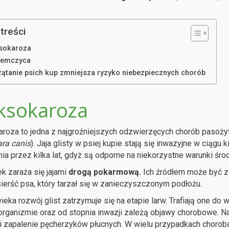
treści
sokaroza
iemczyca
zątanie psich kup zmniejsza ryzyko niebezpiecznych chorób
ksokaroza
roza to jedna z najgroźniejszych odzwierzęcych chorób pasożyt
ra canis
). Jaja glisty w psiej kupie stają się inwazyjne w ciąg
ia przez kilka lat, gdyż są odporne na niekorzystne warunki śro
k zaraża się jajami
drogą pokarmową.
Ich źródłem może być z
ierść psa, który tarzał się w zanieczyszczonym podłożu.
ieka rozwój glist zatrzymuje się na etapie larw. Trafiają one do
organizmie oraz od stopnia inwazji zależą objawy chorobowe. Na
 zapalenie pęcherzyków płucnych. W wielu przypadkach chorob