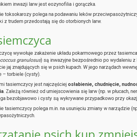
kiem inwazji larw jest eozynofilia i gorączka.
e toksokarozy polega na podawaniu leków przeciwpasożytniczyc
ki z trudem przedostają się do otorbionych larw.
siemczyca
czycę wywołuje zakażenie układu pokarmowego przez tasiemca
ococcus
granulosus
) są inwazyjne bezpośrednio po wydaleniu z
cie jaj znajdujących się w psich kupach. W jego narządach wewnę
 – torbiele (cysty).
i tasiemczycy jest najczęściej
osłabienie, chudnięcie, nudnoś
ia
. Zależą również od umiejscowienia się larw (np. w płucach, n
ga bezobjawowo i cysty są wykrywane przypadkowo przy okazji
e tasiemczycy polega m.in. na usunięciu zmiany w narządzie (np
pasożytniczych.
rzątanie psich kup zmniej