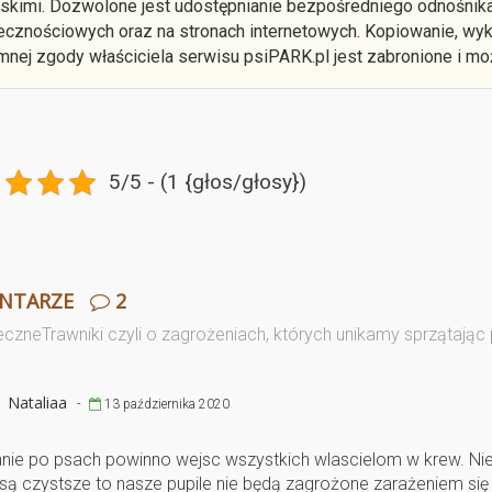
rskimi. Dozwolone jest udostępnianie bezpośredniego odnośnika
ecznościowych oraz na stronach internetowych. Kopiowanie, wyko
mnej zgody właściciela serwisu psiPARK.pl jest zabronione i mo
5/5 - (1 {głos/głosy})
NTARZE
2
czneTrawniki czyli o zagrożeniach, których unikamy sprzątając 
Nataliaa
-
13 października 2020
nie po psach powinno wejsc wszystkich wlascielom w krew. Ni
są czystsze to nasze pupile nie będą zagrożone zarażeniem się 