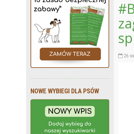
#B
za
sp
26 si
NOWE WYBIEGI DLA PSÓW