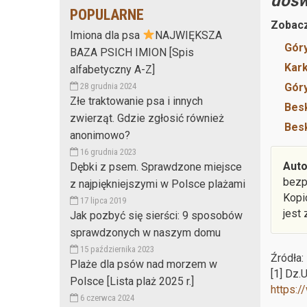
dośw
POPULARNE
Zobacz
Imiona dla psa
NAJWIĘKSZA
Góry
BAZA PSICH IMION [Spis
Kar
alfabetyczny A-Z]
Gór
28 grudnia 2024
Złe traktowanie psa i innych
Besk
zwierząt. Gdzie zgłosić również
Besk
anonimowo?
16 grudnia 2023
Auto
Dębki z psem. Sprawdzone miejsce
bezp
z najpiękniejszymi w Polsce plażami
Kopi
17 lipca 2019
jest
Jak pozbyć się sierści: 9 sposobów
sprawdzonych w naszym domu
15 października 2023
Źródła:
Plaże dla psów nad morzem w
[1] Dz.
Polsce [Lista plaż 2025 r.]
https:/
6 czerwca 2024