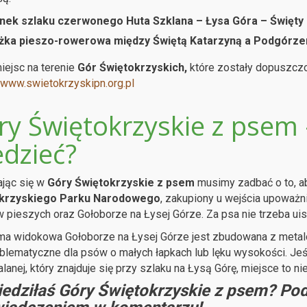
nek szlaku czerwonego Huta Szklana – Łysa Góra – Święty
żka pieszo-rowerowa między Świętą Katarzyną a Podgórz
ejsc na terenie
Gór Świętokrzyskich,
które zostały dopuszczo
www.swietokrzyskipn.org.pl
ry Świętokrzyskie z psem 
edzieć?
jąc się w
Góry Świętokrzyskie z psem
musimy zadbać o to, ab
krzyskiego Parku Narodowego
, zakupiony u wejścia upoważn
 pieszych oraz Gołoborze na Łysej Górze. Za psa nie trzeba ui
ma widokowa Gołoborze na Łysej Górze jest zbudowana z metal
blematyczne dla psów o małych łapkach lub lęku wysokości. Jeś
lanej, który znajduje się przy szlaku na Łysą Górę, miejsce to ni
edziłaś Góry Świętokrzyskie z psem? Pod