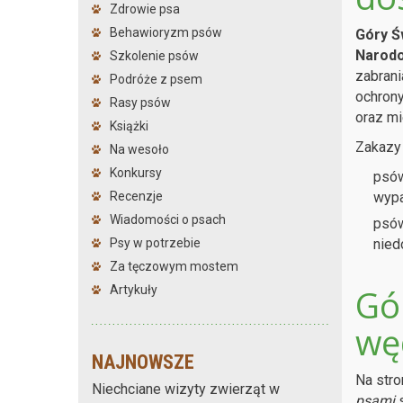
Zdrowie psa
Behawioryzm psów
Góry Ś
Narod
Szkolenie psów
zabrani
Podróże z psem
ochron
Rasy psów
oraz mi
Książki
Zakazy 
Na wesoło
Konkursy
psów
wypa
Recenzje
Wiadomości o psach
psów
nied
Psy w potrzebie
Za tęczowym mostem
Gó
Artykuły
wę
NAJNOWSZE
Na stro
Niechciane wizyty zwierząt w
psami
s