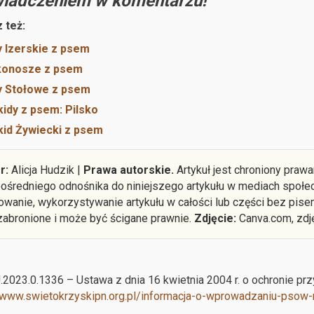
iadczeniem w komentarzu!
 też:
 Izerskie z psem
konosze z psem
y Stołowe z psem
idy z psem: Pilsko
id Żywiecki z psem
r:
Alicja Hudzik |
Prawa autorskie.
Artykuł jest chroniony praw
ośredniego odnośnika do niniejszego artykułu w mediach społec
owanie, wykorzystywanie artykułu w całości lub części bez pise
 zabronione i może być ścigane prawnie.
Zdjęcie:
Canva.com, zdj
U.2023.0.1336 – Ustawa z dnia 16 kwietnia 2004 r. o ochronie przy
/www.swietokrzyskipn.org.pl/informacja-o-wprowadzaniu-psow-