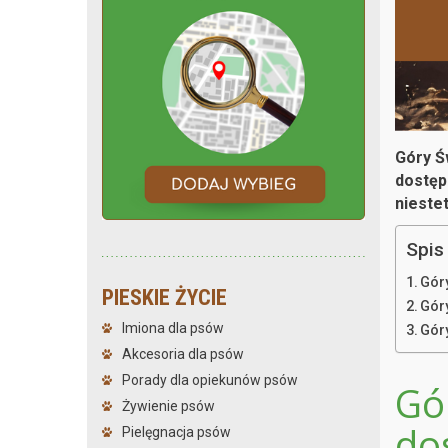
Góry Ś
dostęp
nieste
Spis 
Gór
PIESKIE ŻYCIE
Gór
Imiona dla psów
Gór
Akcesoria dla psów
Porady dla opiekunów psów
Gór
Żywienie psów
do
Pielęgnacja psów