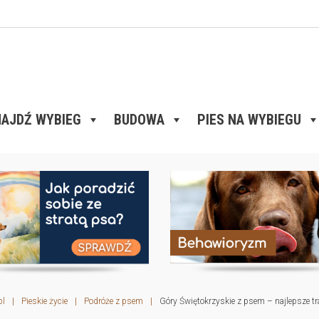
AJDŹ WYBIEG
BUDOWA
PIES NA WYBIEGU
pl
|
Pieskie życie
|
Podróże z psem
|
Góry Świętokrzyskie z psem – najlepsze tra