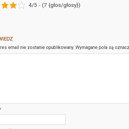
4/5 - (7 {głos/głosy})
WIEDZ
res email nie zostanie opublikowany.
Wymagane pola są oznac
*