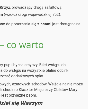
 Krzyż
, prowadzący drogą asfaltową;
em
(wzdłuż drogi wojewódzkiej 752).
ne do poruszania się
z psami
jest dostępna na
– co warto
y pupil był na smyczy. Bilet wstępu do
ia do wstępu na wszystkie płatne odcinki
szczać dodatkowych opłat.
owych, ażurowych schodów. Wejście na nią może
li chodzi o Klasztor Misjonarzy Oblatów Maryi
e jest przyjazne psom.
ziel się Waszym