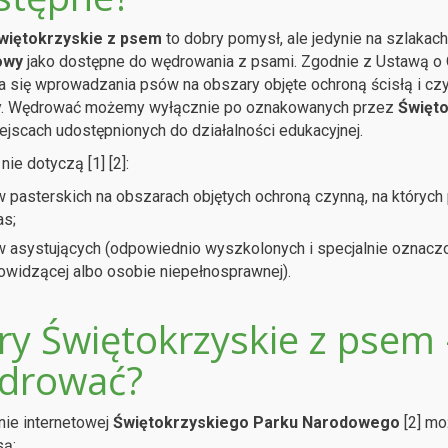
więtokrzyskie z psem
to dobry pomysł, ale jedynie na szlakac
owy
jako dostępne do wędrowania z psami. Zgodnie z Ustawą o 
a się wprowadzania psów na obszary objęte ochroną ścisłą i cz
y. Wędrować możemy wyłącznie po oznakowanych przez
Święto
ejscach udostępnionych do działalności edukacyjnej.
nie dotyczą [1] [2]:
 pasterskich na obszarach objętych ochroną czynną, na których
s;
 asystujących (odpowiednio wyszkolonych i specjalnie oznacz
owidzącej albo osobie niepełnosprawnej).
ry Świętokrzyskie z psem
drować?
nie internetowej
Świętokrzyskiego Parku Narodowego
[2] mo
ą: