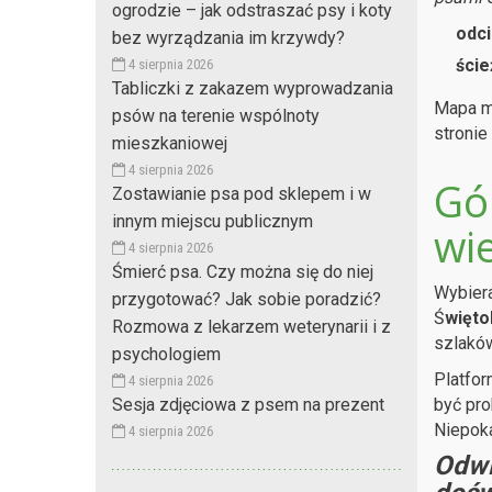
ogrodzie – jak odstraszać psy i koty
odci
bez wyrządzania im krzywdy?
ście
4 sierpnia 2026
Tabliczki z zakazem wyprowadzania
Mapa mi
psów na terenie wspólnoty
stronie
mieszkaniowej
4 sierpnia 2026
Gó
Zostawianie psa pod sklepem i w
innym miejscu publicznym
wi
4 sierpnia 2026
Śmierć psa. Czy można się do niej
Wybiera
przygotować? Jak sobie poradzić?
Ś
więto
Rozmowa z lekarzem weterynarii i z
szlaków
psychologiem
Platfor
4 sierpnia 2026
być pro
Sesja zdjęciowa z psem na prezent
Niepoka
4 sierpnia 2026
Odwi