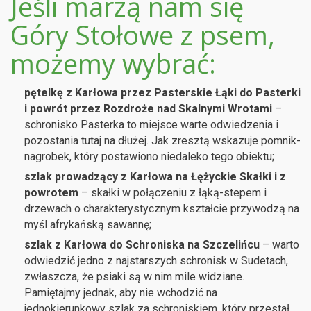
Jeśli marzą nam się
Góry Stołowe z psem,
możemy wybrać:
pętelkę z Karłowa przez Pasterskie Łąki do Pasterki
i powrót przez Rozdroże nad Skalnymi Wrotami
–
schronisko Pasterka to miejsce warte odwiedzenia i
pozostania tutaj na dłużej. Jak zresztą wskazuje pomnik-
nagrobek, który postawiono niedaleko tego obiektu;
szlak prowadzący z Karłowa na Łężyckie Skałki i z
powrotem
– skałki w połączeniu z łąką-stepem i
drzewach o charakterystycznym kształcie przywodzą na
myśl afrykańską sawannę;
szlak z Karłowa do Schroniska na Szczelińcu
– warto
odwiedzić jedno z najstarszych schronisk w Sudetach,
zwłaszcza, że psiaki są w nim mile widziane.
Pamiętajmy jednak, aby nie wchodzić na
jednokierunkowy szlak za schroniskiem, który przestał