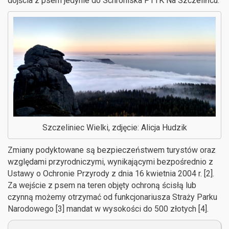
dojścia z psem jedynie do Schroniska PTTK Na Szczelińcu.
Szczeliniec Wielki, zdjęcie: Alicja Hudzik
Zmiany podyktowane są bezpieczeństwem turystów oraz
względami przyrodniczymi, wynikającymi bezpośrednio z
Ustawy o Ochronie Przyrody z dnia 16 kwietnia 2004 r. [2].
Za wejście z psem na teren objęty ochroną ścisłą lub
czynną możemy otrzymać od funkcjonariusza Straży Parku
Narodowego [3] mandat w wysokości do 500 złotych [4].