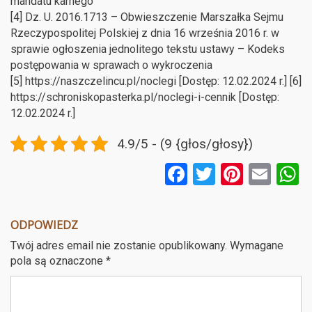
mandatu karnego
[4] Dz. U. 2016.1713 – Obwieszczenie Marszałka Sejmu
Rzeczypospolitej Polskiej z dnia 16 września 2016 r. w
sprawie ogłoszenia jednolitego tekstu ustawy – Kodeks
postępowania w sprawach o wykroczenia
[5] https://naszczelincu.pl/noclegi [Dostęp: 12.02.2024 r.] [6]
https://schroniskopasterka.pl/noclegi-i-cennik [Dostęp:
12.02.2024 r.]
4.9/5 - (9 {głos/głosy})
F
T
Pi
E
a
wi
nt
m
ce
tt
er
ail
a
ODPOWIEDZ
b
er
es
Twój adres email nie zostanie opublikowany.
Wymagane
o
t
pola są oznaczone
*
o
k