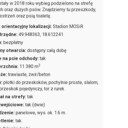
tały w 2018 roku wybieg podzielono na strefę
ch oraz dużych psów. Znajdziemy tu przeszkody,
estrzeń oraz psią toaletę.
 orientacyjny lokalizacji:
Stadion MOSiR
łrzędne:
49.948363, 18.612241
p:
bezpłatny
ny otwarcia:
dostępny całą dobę
 na psie odchody:
tak
2
rzchnia:
11 380 m
oże:
trawiaste, żwir/beton
y:
płotki do przeskoków, pochylnie proste, slalom,
 przeskok pojedynczy, tor z rurek
ał na strefy:
tak
 wejściowe:
tak (dwie)
dzenie:
panelowe, wys. ok. 1.6 m
tlenie:
tak