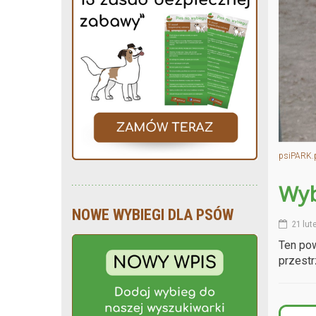
psiPARK.
Wyb
NOWE WYBIEGI DLA PSÓW
21 lut
Ten pow
przestr