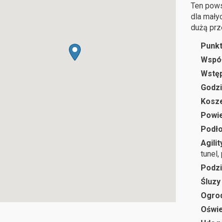
Ten pows
dla mały
dużą prz
Punkt
Wspó
Wstę
Godzi
Kosze
Powie
Podł
Agilit
tunel,
Podzi
Śluzy
Ogro
Oświe