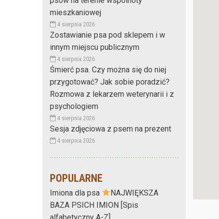
psów na terenie wspólnoty
mieszkaniowej
4 sierpnia 2026
Zostawianie psa pod sklepem i w
innym miejscu publicznym
4 sierpnia 2026
Śmierć psa. Czy można się do niej
przygotować? Jak sobie poradzić?
Rozmowa z lekarzem weterynarii i z
psychologiem
4 sierpnia 2026
Sesja zdjęciowa z psem na prezent
4 sierpnia 2026
POPULARNE
Imiona dla psa
NAJWIĘKSZA
BAZA PSICH IMION [Spis
alfabetyczny A-Z]