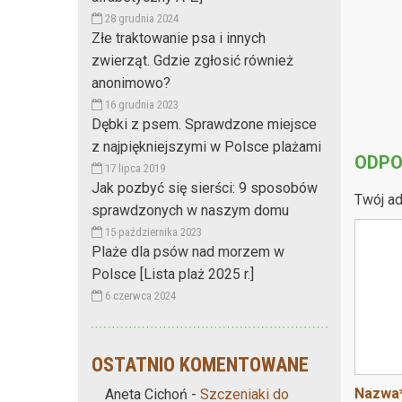
28 grudnia 2024
Złe traktowanie psa i innych
zwierząt. Gdzie zgłosić również
anonimowo?
16 grudnia 2023
Dębki z psem. Sprawdzone miejsce
z najpiękniejszymi w Polsce plażami
ODPO
17 lipca 2019
Jak pozbyć się sierści: 9 sposobów
Twój ad
sprawdzonych w naszym domu
15 października 2023
Plaże dla psów nad morzem w
Polsce [Lista plaż 2025 r.]
6 czerwca 2024
OSTATNIO KOMENTOWANE
Nazwa
Aneta Cichoń
-
Szczeniaki do