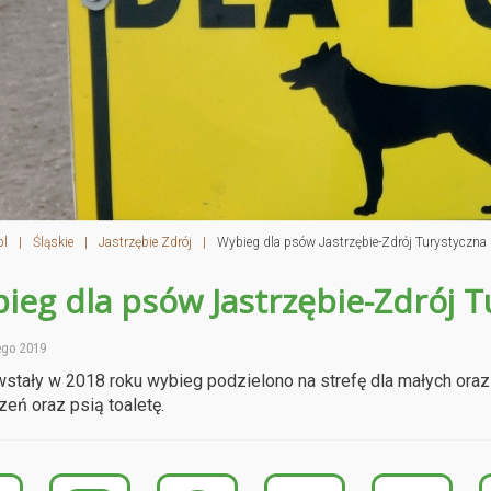
pl
|
Śląskie
|
Jastrzębie Zdrój
|
Wybieg dla psów Jastrzębie-Zdrój Turystyczna
ieg dla psów Jastrzębie-Zdrój T
ego 2019
stały w 2018 roku wybieg podzielono na strefę dla małych ora
zeń oraz psią toaletę.