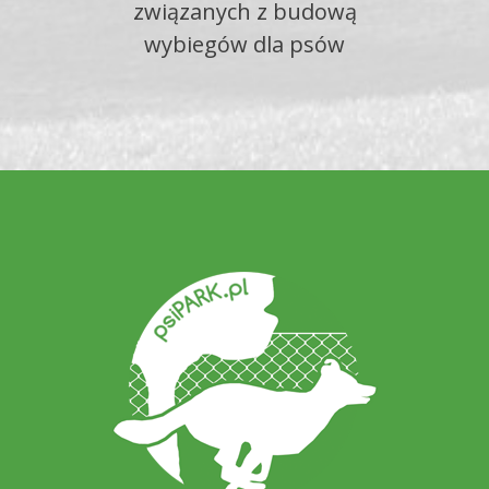
związanych z budową
wybiegów dla psów