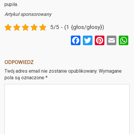
pupila.
Artykuł sponsorowany
5/5 - (1 {głos/głosy})
F
T
Pi
E
a
wi
nt
m
ce
tt
er
ail
a
ODPOWIEDZ
b
er
es
Twój adres email nie zostanie opublikowany.
Wymagane
o
t
pola są oznaczone
*
o
k