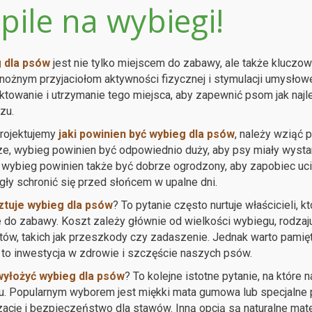
pile na wybiegi!
 dla psów
jest nie tylko miejscem do zabawy, ale także kluc
ożnym przyjaciołom aktywności fizycznej i stymulacji umysłowej
ktowanie i utrzymanie tego miejsca, aby zapewnić psom jak na
zu.
rojektujemy
jaki powinien być wybieg dla psów
, należy wziąć 
e, wybieg powinien być odpowiednio duży, aby psy miały wystar
 wybieg powinien także być dobrze ogrodzony, aby zapobiec uci
ły schronić się przed słońcem w upalne dni.
sztuje wybieg dla psów
? To pytanie często nurtuje właścicieli
 do zabawy. Koszt zależy głównie od wielkości wybiegu, rodzaj
ów, takich jak przeszkody czy zadaszenie. Jednak warto pamię
to inwestycja w zdrowie i szczęście naszych psów.
yłożyć wybieg dla psów
? To kolejne istotne pytanie, na któr
. Popularnym wyborem jest miękki mata gumowa lub specjalne 
ację i bezpieczeństwo dla stawów. Inną opcją są naturalne materi