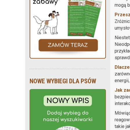
mogą by
Przesz
Zróżnic
umysłow
Nieste
Nieodpo
przykła
sprawd
Dlacze
zarówno
NOWE WYBIEGI DLA PSÓW
energii
Jak za
bezpiec
interak
Mówiąc 
reagowa
takie j