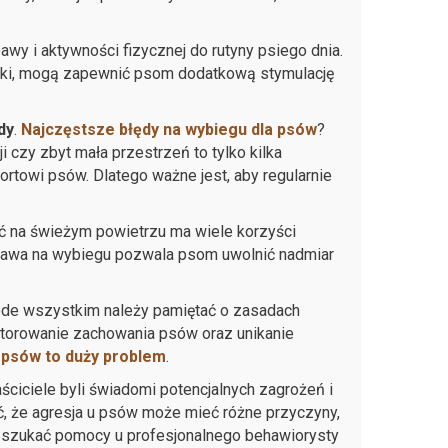
wy i aktywności fizycznej do rutyny psiego dnia.
łotki, mogą zapewnić psom dodatkową stymulację
dy
.
Najczęstsze błędy na wybiegu dla psów
?
czy zbyt mała przestrzeń to tylko kilka
towi psów. Dlatego ważne jest, aby regularnie
ć na świeżym powietrzu ma wiele korzyści
Zabawa na wybiegu pozwala psom uwolnić nadmiar
ede wszystkim należy pamiętać o zasadach
nitorowanie zachowania psów oraz unikanie
 psów to duży problem
.
ciciele byli świadomi potencjalnych zagrożeń i
ć, że agresja u psów może mieć różne przyczyny,
 aby szukać pomocy u profesjonalnego behawiorysty