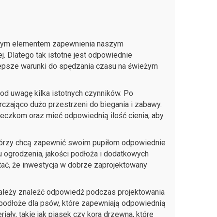
zowym elementem zapewnienia naszym
. Dlatego tak istotne jest odpowiednie
jlepsze warunki do spędzania czasu na świeżym
pod uwagę kilka istotnych czynników. Po
czająco dużo przestrzeni do biegania i zabawy.
eczkom oraz mieć odpowiednią ilość cienia, aby
, którzy chcą zapewnić swoim pupiłom odpowiednie
u ogrodzenia, jakości podłoża i dodatkowych
tać, że inwestycja w dobrze zaprojektowany
e należy znaleźć odpowiedź podczas projektowania
podłoże dla psów, które zapewniają odpowiednią
ały, takie jak piasek czy kora drzewna, które