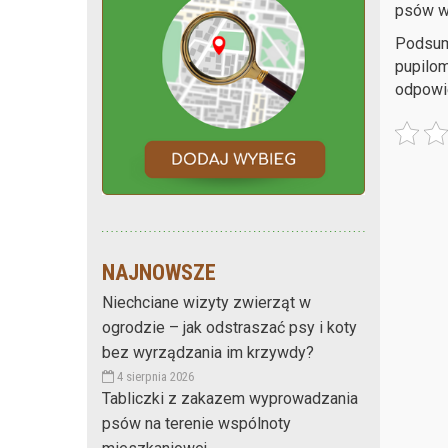
psów w
Podsum
pupilom
odpowie
NAJNOWSZE
Niechciane wizyty zwierząt w
ogrodzie – jak odstraszać psy i koty
bez wyrządzania im krzywdy?
4 sierpnia 2026
Tabliczki z zakazem wyprowadzania
psów na terenie wspólnoty