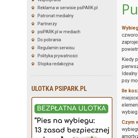
Pu
Reklama w serwisie psiPARK.pl
Patronat medialny
Partnerzy
Wybieg
psiPARK.pl w mediach
czworon
Do pobrania
zaproje
Regulamin serwisu
powietr
Polityka prywatności
Kiedy p
Stopka redakcyjna
pierwsz
Idealny
psy mog
ULOTKA PSIPARK.PL
Ile ko
miejsce
element
wybieg 
Czym w
wybiegu
amortyz