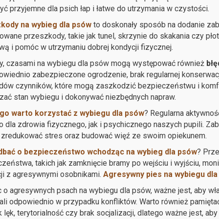
ć przyjemne dla psich łap i łatwe do utrzymania w czystości.
kody na wybieg dla psów
to doskonały sposób na dodanie zaba
owane przeszkody, takie jak tunel, skrzynie do skakania czy p
ą i pomóc w utrzymaniu dobrej kondycji fizycznej.
ty, czasami na wybiegu dla psów mogą występować również
błę
wiednio zabezpieczone ogrodzenie, brak regularnej konserwacji 
dów czynników, które mogą zaszkodzić bezpieczeństwu i komfor
zać stan wybiegu i dokonywać niezbędnych napraw.
go warto korzystać z wybiegu dla psów
? Regularna aktywnoś
 dla zdrowia fizycznego, jak i psychicznego naszych pupili. 
, zredukować stres oraz budować więź ze swoim opiekunem.
dbać o bezpieczeństwo wchodząc na wybieg dla psów
? Prz
zeństwa, takich jak zamknięcie bramy po wejściu i wyjściu, mo
cji z agresywnymi osobnikami.
Agresywny pies na wybiegu dla
o agresywnych psach na wybiegu dla psów, ważne jest, aby właś
li odpowiednio w przypadku konfliktów. Warto również pamięta
ak lęk, terytorialność czy brak socjalizacji, dlatego ważne jest,