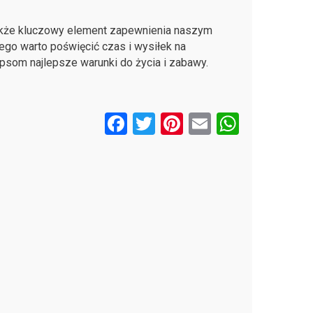
także kluczowy element zapewnienia naszym
tego warto poświęcić czas i wysiłek na
psom najlepsze warunki do życia i zabawy.
F
T
Pi
E
W
a
wi
nt
m
h
ce
tt
er
ail
at
b
er
es
s
o
t
A
o
p
k
p