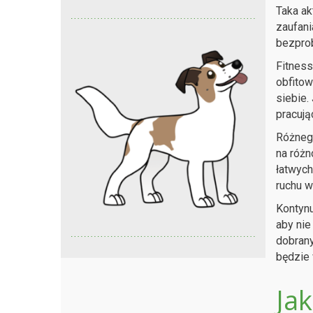
Taka ak
zaufani
bezprob
Fitnes
obfitow
siebie.
pracują
Różnego
na różn
łatwych
ruchu 
Kontynu
aby nie
dobrany
będzie 
Ja