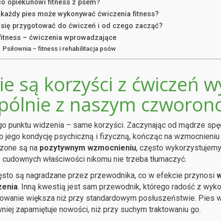
co opiekunowi fitness z psem?
 każdy pies może wykonywać ćwiczenia fitness?
 się przygotować do ćwiczeń i od czego zacząć?
 fitness – ćwiczenia wprowadzające
Psiłownia – fitness i rehabilitacja psów
kie są korzyści z ćwiczeń
pólnie z naszym czworon
go punktu widzenia – same korzyści. Zaczynając od mądrze sp
o jego kondycję psychiczną i fizyczną, kończąc na wzmocnieniu
zone są na
pozytywnym wzmocnieniu
, często wykorzystujem
 cudownych właściwości nikomu nie trzeba tłumaczyć.
sto są nagradzane przez przewodnika, co w efekcie przynosi
w
zenia
. Inną kwestią jest sam przewodnik, którego radość z wykon
wanie większa niż przy standardowym posłuszeństwie. Pies w 
niej zapamiętuje nowości, niż przy suchym traktowaniu go.