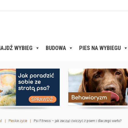
AJDŹ WYBIEG
BUDOWA
PIES NA WYBIEGU
pl
|
Pieskie życie
|
Psi Fitness – jak zacząć ćwiczyć z psem i dlaczego warto?