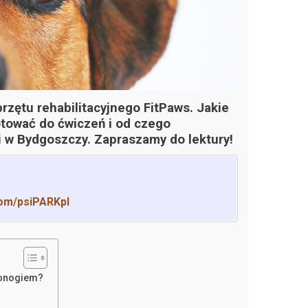
rzętu rehabilitacyjnego FitPaws. Jakie
gotować do ćwiczeń i od czego
i
w Bydgoszczy. Zapraszamy do lektury!
om/psiPARKpl
ronogiem?