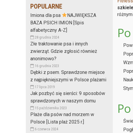
Fitnes
POPULARNE
szkiel
różnym
Imiona dla psa
NAJWIĘKSZA
BAZA PSICH IMION [Spis
Po 
alfabetyczny A-Z]
28 grudnia 2024
Złe traktowanie psa i innych
Pow
zwierząt. Gdzie zgłosić również
Popr
anonimowo?
Wzmo
16 grudnia 2023
Popr
Dębki z psem. Sprawdzone miejsce
z najpiękniejszymi w Polsce plażami
Nauk
17 lipca 2019
Stym
Jak pozbyć się sierści: 9 sposobów
sprawdzonych w naszym domu
Po
15 października 2023
Plaże dla psów nad morzem w
Świe
Polsce [Lista plaż 2025 r.]
6 czerwca 2024
Pogł