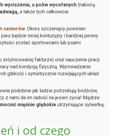
ch wyciszenia, u psów wycofanych
(nabiorą
nadwagą,
a także tych całkowicie
h seniorów
. Okres szczenięcy powinien
pies będzie mniej kontuzyjny i bardziej pewny
szłości zostać sportowcami lub psami
o zróżnicowanej fakturze) oraz nauczenie pracy
racy nad kondycją fizyczną. Wprowadzanie
ch gibkość i symetrycznie rozwijających układ
kowie podobnie jak ludzie potrzebują bodźców,
cy z nami da im radość na jesień życia! Mądrze
mocnić mięśnie głębokie
utrzymujące sylwetkę,
eń i od czego