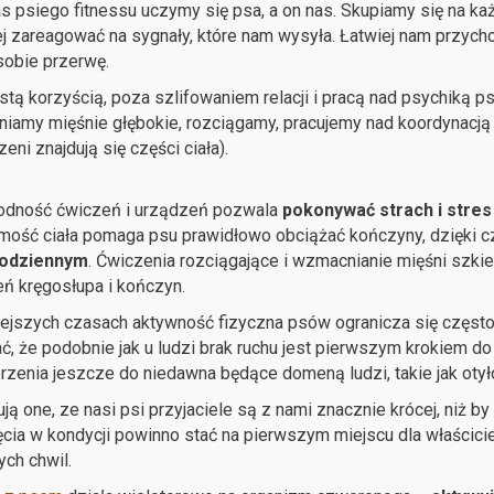
 psiego fitnessu uczymy się psa, a on nas. Skupiamy się na k
j zareagować na sygnały, które nam wysyła. Łatwiej nam przych
sobie przerwę.
tą korzyścią, poza szlifowaniem relacji i pracą nad psychiką ps
amy mięśnie głębokie, rozciągamy, pracujemy nad koordynacją 
eni znajdują się części ciała).
odność ćwiczeń i urządzeń pozwala
pokonywać strach i stres
mość ciała pomaga psu prawidłowo obciążać kończyny, dzięki 
codziennym
. Ćwiczenia rozciągające i wzmacnianie mięśni szki
ń kręgosłupa i kończyn.
ejszych czasach aktywność fizyczna psów ogranicza się często
ć, że podobnie jak u ludzi brak ruchu jest pierwszym krokiem do
rzenia jeszcze do niedawna będące domeną ludzi, takie jak otyło
ą one, ze nasi psi przyjaciele są z nami znacznie krócej, niż b
cia w kondycji powinno stać na pierwszym miejscu dla właściciel
ch chwil.