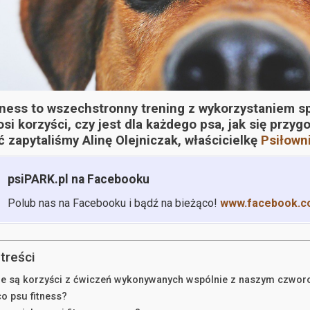
tness to wszechstronny trening z wykorzystaniem sp
si korzyści, czy jest dla każdego psa, jak się przy
ć
zapytaliśmy Alinę Olejniczak, właścicielkę
Psiłown
psiPARK.pl na Facebooku
Polub nas na Facebooku i bądź na bieżąco!
www.facebook.c
treści
ie są korzyści z ćwiczeń wykonywanych wspólnie z naszym czwo
co psu fitness?