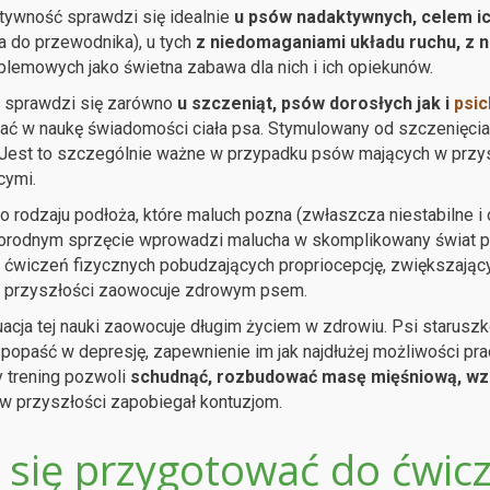
tywność sprawdzi się idealnie
u psów nadaktywnych, celem i
a do przewodnika), u tych
z niedomaganiami układu ruchu, z 
lemowych jako świetna zabawa dla nich i ich opiekunów.
s sprawdzi się zarówno
u szczeniąt, psów dorosłych jak i
psic
ać w naukę świadomości ciała psa. Stymulowany od szczenięcia 
 Jest to szczególnie ważne w przypadku psów mających w przy
cymi.
 rodzaju podłoża, które maluch pozna (zwłaszcza niestabilne i 
orodnym sprzęcie wprowadzi malucha w skomplikowany świat p
 ćwiczeń fizycznych pobudzających propriocepcję, zwiększający
w przyszłości zaowocuje zdrowym psem.
acja tej nauki zaowocuje długim życiem w zdrowiu. Psi starusz
 popaść w depresję, zapewnienie im jak najdłużej możliwości pra
 trening pozwoli
schudnąć, rozbudować masę mięśniową, wz
w przyszłości zapobiegał kontuzjom.
k się przygotować do ćwicz