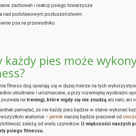
anie zachowań i reakcji psiego towarzysza
ca nad podstawowym posłuszeństwem
ienie psa na przewodniku
y każdy pies może wykony
ness?
ia fitness dog opierają się w dużej mierze na tych wykorzystyw
dnio utrudniane i urozmaicane, a przy rozwiniętej wyobraźni opi
e pozwala na
treningi, które nigdy się nie znudzą
ani nam, ani 
jednak pamiętać, że nie każdy pies będzie w stanie wykonać każd
 wszystkim anatomia –
jamnik
inaczej będzie pracował od
owcza
stotliwość zależą od wielu czynników.
U większości naszych 
ty psiego fitnessu.