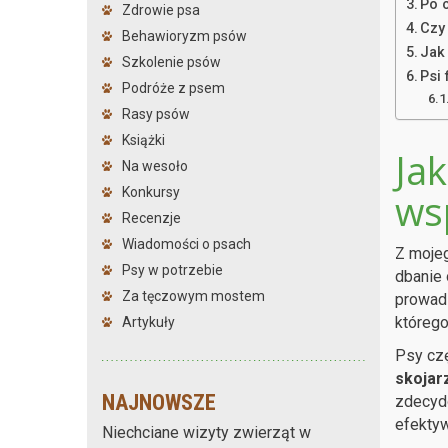
Po 
Zdrowie psa
Czy
Behawioryzm psów
Jak
Szkolenie psów
Psi
Podróże z psem
Rasy psów
Książki
Ja
Na wesoło
Konkursy
ws
Recenzje
Wiadomości o psach
Z moje
Psy w potrzebie
dbanie 
Za tęczowym mostem
prowad
którego
Artykuły
Psy czę
skojar
NAJNOWSZE
zdecydo
efektyw
Niechciane wizyty zwierząt w