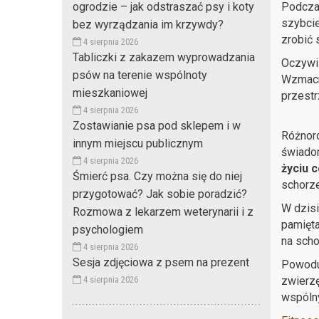
ogrodzie – jak odstraszać psy i koty
Podczas
szybcie
bez wyrządzania im krzywdy?
zrobić 
4 sierpnia 2026
Tabliczki z zakazem wyprowadzania
Oczywis
psów na terenie wspólnoty
Wzmacni
mieszkaniowej
przestrz
4 sierpnia 2026
Zostawianie psa pod sklepem i w
Różnor
innym miejscu publicznym
świado
4 sierpnia 2026
życiu 
Śmierć psa. Czy można się do niej
schorze
przygotować? Jak sobie poradzić?
W dzisi
Rozmowa z lekarzem weterynarii i z
pamięta
psychologiem
na scho
4 sierpnia 2026
Sesja zdjęciowa z psem na prezent
Powoduj
4 sierpnia 2026
zwierzę
wspólny