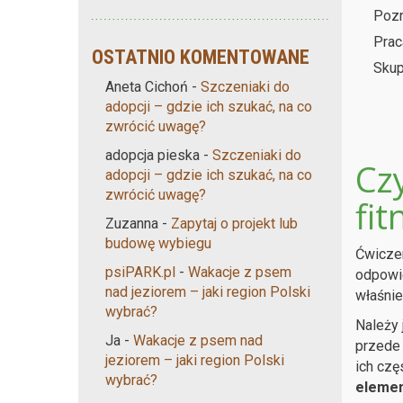
Pozn
Pra
OSTATNIO KOMENTOWANE
Skup
Aneta Cichoń
-
Szczeniaki do
adopcji – gdzie ich szukać, na co
zwrócić uwagę?
adopcja pieska
-
Szczeniaki do
Cz
adopcji – gdzie ich szukać, na co
zwrócić uwagę?
fit
Zuzanna
-
Zapytaj o projekt lub
budowę wybiegu
Ćwiczen
psiPARK.pl
-
Wakacje z psem
odpowie
nad jeziorem – jaki region Polski
właśni
wybrać?
Należy 
Ja
-
Wakacje z psem nad
przede
jeziorem – jaki region Polski
ich czę
wybrać?
elemen