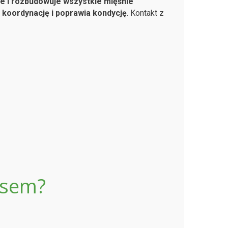
e i rozbudowuje wszystkie mięśnie
,
koordynację i poprawia kondycję
. Kontakt z
psem?