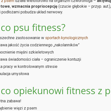
s z psem
działa wielotorowo na organizm czworonoga –
aktywuj
etowe
,
wzmacnia propriocepcję
(czucie głębokie – przyp. aut.)
i podłożami pobudza układ nerwowy.
co psu fitness?
szechne zastosowanie w
sportach kynologicznych
awa jakość życia codziennego „nakolanników”
cnienie mięśni szkieletowych
awa świadomości ciała – ograniczenie kontuzji
a pracy w kontrolowanym stresie
ulacja umysłowa
 co opiekunowi fitness z 
tna zabawa!
ębienie więzi z psem