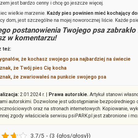
azem jest bardzo cenny i chcę go jeszcze więcej.
niec wielkie marzenie.
Każdy pies powinien mieć kochający d
cy dom, jest szczególne na mojej noworocznej liście. Każde psi
ego postanowienia Twojego psa zabrakło n
sz w komentarzu!
 też:
ygnałów, że kochasz swojego psa najbardziej na świecie
znak, że Twój pies Cię kocha
znak, że zwariowałeś na punkcie swojego psa
alizacja:
2.01.2024 r. |
Prawa autorskie.
Artykuł stanowi własno
ami autorskimi. Dozwolone jest udostępnianie bezpośredniego o
ecznościowych oraz na stronach internetowych. Kopiowanie, wyko
mnej zgody właściciela serwisu psiPARK.pl jest zabronione i mo
3.7/5 - (3 {głos/głosy})