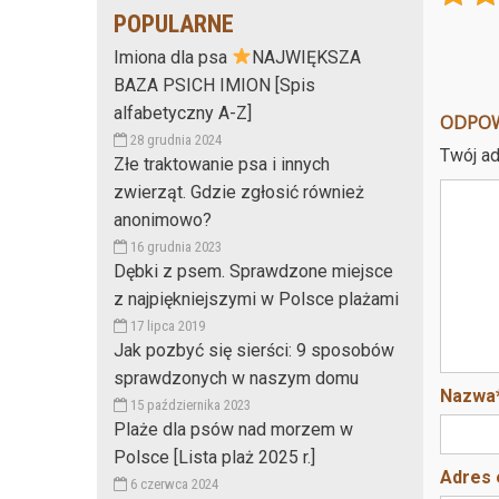
POPULARNE
Imiona dla psa
NAJWIĘKSZA
BAZA PSICH IMION [Spis
alfabetyczny A-Z]
ODPO
28 grudnia 2024
Twój ad
Złe traktowanie psa i innych
zwierząt. Gdzie zgłosić również
anonimowo?
16 grudnia 2023
Dębki z psem. Sprawdzone miejsce
z najpiękniejszymi w Polsce plażami
17 lipca 2019
Jak pozbyć się sierści: 9 sposobów
sprawdzonych w naszym domu
Nazwa
15 października 2023
Plaże dla psów nad morzem w
Polsce [Lista plaż 2025 r.]
Adres 
6 czerwca 2024