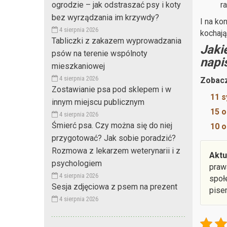
r
ogrodzie – jak odstraszać psy i koty
bez wyrządzania im krzywdy?
I na ko
4 sierpnia 2026
kochają
Tabliczki z zakazem wyprowadzania
Jaki
psów na terenie wspólnoty
napi
mieszkaniowej
4 sierpnia 2026
Zobacz
Zostawianie psa pod sklepem i w
11 s
innym miejscu publicznym
15 o
4 sierpnia 2026
Śmierć psa. Czy można się do niej
10 o
przygotować? Jak sobie poradzić?
Rozmowa z lekarzem weterynarii i z
Aktu
psychologiem
praw
4 sierpnia 2026
społ
Sesja zdjęciowa z psem na prezent
pise
4 sierpnia 2026