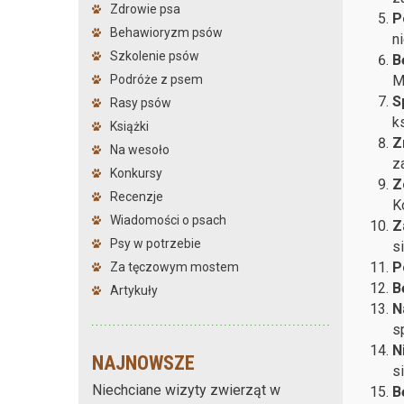
Zdrowie psa
P
Behawioryzm psów
n
Szkolenie psów
B
M
Podróże z psem
S
Rasy psów
k
Książki
Z
Na wesoło
z
Konkursy
Z
Recenzje
K
Wiadomości o psach
Z
Psy w potrzebie
s
P
Za tęczowym mostem
B
Artykuły
N
s
N
NAJNOWSZE
s
Niechciane wizyty zwierząt w
B