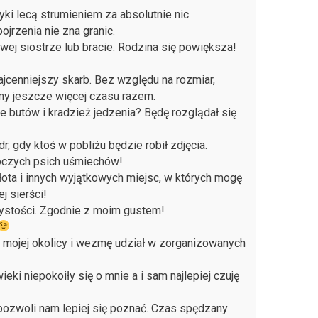
ki lecą strumieniem za absolutnie nic
jrzenia nie zna granic.
j siostrze lub bracie. Rodzina się powiększa!
jcenniejszy skarb. Bez względu na rozmiar,
imy jeszcze więcej czasu razem.
e butów i kradzież jedzenia? Będę rozglądał się
, gdy ktoś w pobliżu będzie robił zdjęcia.
roczych psich uśmiechów!
łota i innych wyjątkowych miejsc, w których mogę
j sierści!
zystości. Zgodnie z moim gustem!
mojej okolicy i wezmę udział w zorganizowanych
eki niepokoiły się o mnie a i sam najlepiej czuję
pozwoli nam lepiej się poznać. Czas spędzany