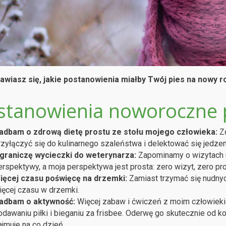
awiasz się, jakie postanowienia miałby Twój pies na nowy r
stanowienia noworoczne 
adbam o zdrową dietę prostu ze stołu mojego człowieka:
Zd
rzyłączyć się do kulinarnego szaleństwa i delektować się jedzen
graniczę wycieczki do weterynarza:
Zapominamy o wizytach u
erspektywy, a moja perspektywa jest prosta: zero wizyt, zero pr
ięcej czasu poświęcę na drzemki:
Zamiast trzymać się nudny
ięcej czasu w drzemki.
adbam o aktywność:
Więcej zabaw i ćwiczeń z moim człowiek
odawaniu piłki i bieganiu za frisbee. Oderwę go skutecznie od ko
ajmuje na co dzień.