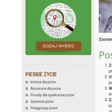
Zastan
Po
Z
p
PIESKIE ŻYCIE
O
Imiona dla psów
p
W
Akcesoria dla psów
w
Porady dla opiekunów psów
Z
Żywienie psów
p
Pielęgnacja psów
z