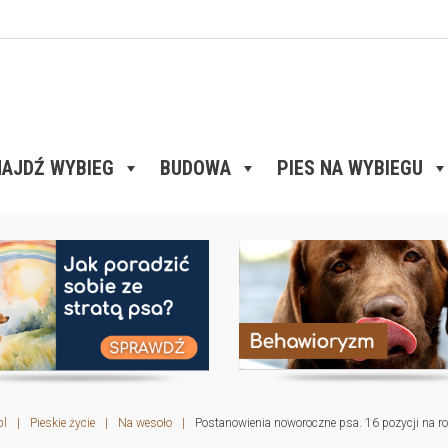
AJDŹ WYBIEG
BUDOWA
PIES NA WYBIEGU
pl
|
Pieskie życie
|
Na wesoło
|
Postanowienia noworoczne psa. 16 pozycji na r