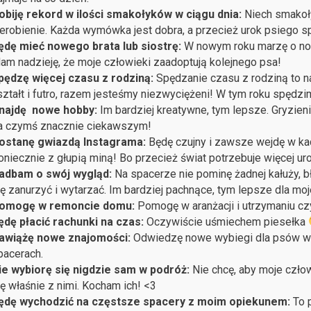
obiję rekord w ilości smakołyków w ciągu dnia:
Niech smakoły
ierobienie. Każda wymówka jest dobra, a przecież urok psiego spo
ędę mieć nowego brata lub siostrę:
W nowym roku marzę o nowe
am nadzieję, że moje człowieki zaadoptują kolejnego psa!
pędzę więcej czasu z rodziną:
Spędzanie czasu z rodziną to na
ształt i futro, razem jesteśmy niezwyciężeni! W tym roku spędz
najdę nowe hobby:
Im bardziej kreatywne, tym lepsze. Gryzieni
a czymś znacznie ciekawszym!
ostanę gwiazdą Instagrama:
Będę czujny i zawsze wejdę w kadr
oniecznie z głupią miną! Bo przecież świat potrzebuje więcej u
adbam o swój wygląd:
Na spacerze nie pominę żadnej kałuży, b
ię zanurzyć i wytarzać. Im bardziej pachnące, tym lepsze dla moje
omogę w remoncie domu:
Pomogę w aranżacji i utrzymaniu c
ędę płacić rachunki na czas:
Oczywiście uśmiechem piesełka
awiążę nowe znajomości:
Odwiedzę nowe wybiegi dla psów w 
pacerach.
ie wybiorę się nigdzie sam w podróż:
Nie chcę, aby moje człowi
ię właśnie z nimi. Kocham ich! <3
ędę wychodzić na częstsze spacery z moim opiekunem:
To 