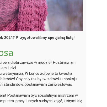
ok 2024? Przygotowaliśmy specjalną listę!
psa
rowa dieta zawsze w modzie! Postanawiam
iem ludzi.
 weterynarza. W końcu zdrowie to kwestia
oblemów! Oby cały rok był w zdrowiu i spokoju.
ch standardów, postanawiam zainwestować
iem! Postanawiam być absolutnym mistrzem w
mputera, pracy i innych nudnych zajęć, którymi się