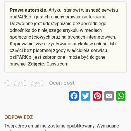
Prawa autorskie.
Artykuł stanowi własność serwisu
psiPARK.pl i jest chroniony prawami autorskimi.
Dozwolone jest udostępnianie bezpośredniego
odnośnika do niniejszego artykułu w mediach
społecznościowych oraz na stronach internetowych.
Kopiowanie, wykorzystywanie artykułu w całości lub
części bez pisemnej zgody właściciela serwisu
psiPARK.pl jest zabronione i może być ścigane
prawnie.
Zdjęcie:
Canva.com
Oceń post
F
T
Pi
E
a
wi
nt
m
ce
tt
er
ail
a
ODPOWIEDZ
b
er
es
Twój adres email nie zostanie opublikowany.
Wymagane