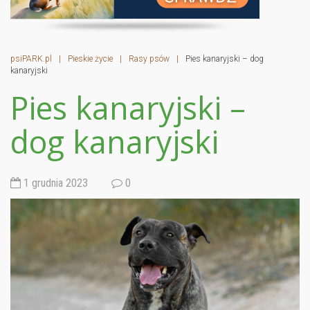
psiPARK.pl
|
Pieskie życie
|
Rasy psów
|
Pies kanaryjski – dog
kanaryjski
Pies kanaryjski –
dog kanaryjski
1 grudnia 2023
0