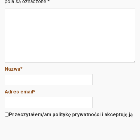
o
t
pola są oznaczone
*
o
k
Nazwa
*
Adres email
*
Przeczytałem/am politykę prywatności i akceptuję ją