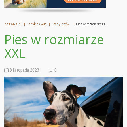
psiPARK.pl
|
Pieskie życie
|
Rasy psów
|
Pies w rozmiarze XXL
Pies w rozmiarze
XXL
8 listopada 2023
0