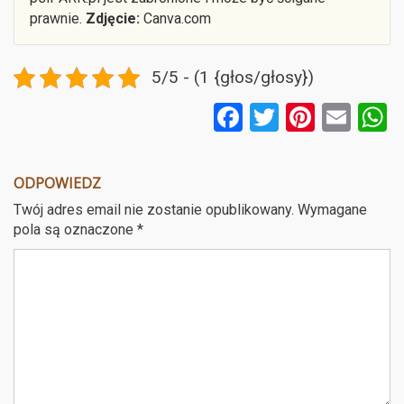
prawnie.
Zdjęcie:
Canva.com
5/5 - (1 {głos/głosy})
F
T
Pi
E
a
wi
nt
m
ce
tt
er
ail
a
ODPOWIEDZ
b
er
es
Twój adres email nie zostanie opublikowany.
Wymagane
o
t
pola są oznaczone
*
o
k