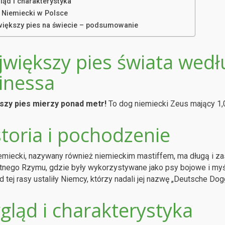
ląd i charakterystyka
 Niemiecki w Polsce
większy pies na świecie – podsumowanie
jwiększy pies świata wed
inessa
szy pies mierzy ponad metr!
To dog niemiecki Zeus mający 1,
toria i pochodzenie
miecki, nazywany również niemieckim mastiffem, ma długą i zas
tnego Rzymu, gdzie były wykorzystywane jako psy bojowe i myś
d tej rasy ustaliły Niemcy, którzy nadali jej nazwę „Deutsche Do
gląd i charakterystyka