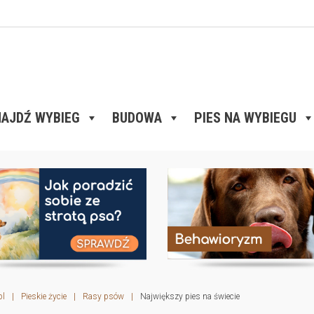
AJDŹ WYBIEG
BUDOWA
PIES NA WYBIEGU
pl
|
Pieskie życie
|
Rasy psów
|
Największy pies na świecie