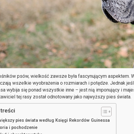
ośników psów, wielkość zawsze była fascynującym aspektem. W 
czają wszelkie wyobrażenia o rozmiarach i potędze. Jednak jeś
asa wybija się ponad wszystkie inne – jest nią imponujący i ma
awiciel tej rasy został odnotowany jako najwyższy pies świata.
treści
większy pies świata według Księgi Rekordów Guinessa
toria i pochodzenie