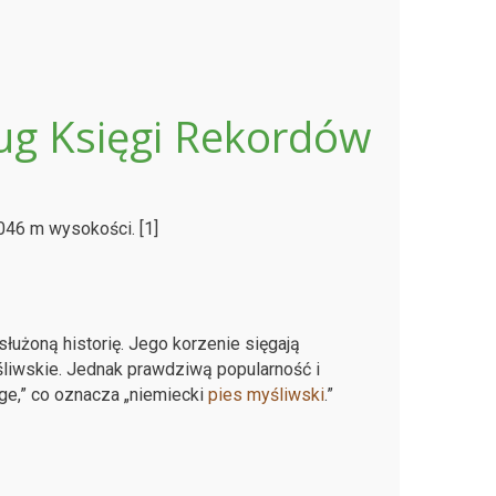
ług Księgi Rekordów
046 m wysokości. [1]
łużoną historię. Jego korzenie sięgają
liwskie. Jednak prawdziwą popularność i
gge,” co oznacza „niemiecki
pies myśliwski
.”