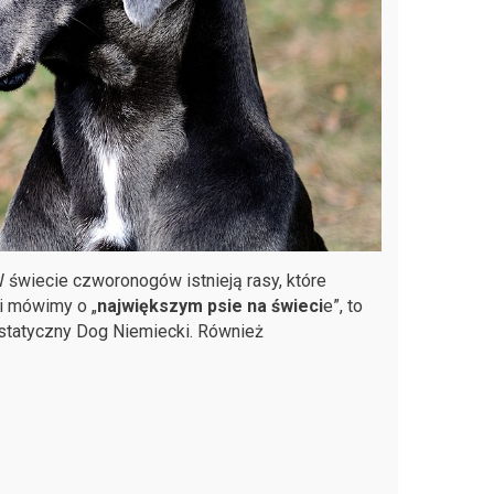
świecie czworonogów istnieją rasy, które
li mówimy o „
największym psie na świeci
e”, to
jestatyczny Dog Niemiecki. Również