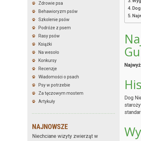
Wyg
Zdrowie psa
Dog
Behawioryzm psów
Naj
Szkolenie psów
Podróże z psem
Na
Rasy psów
Książki
Gu
Na wesoło
Konkursy
Najwyż
Recenzje
Wiadomości o psach
His
Psy w potrzebie
Za tęczowym mostem
Dog Nie
Artykuły
staroży
standar
NAJNOWSZE
Wy
Niechciane wizyty zwierząt w