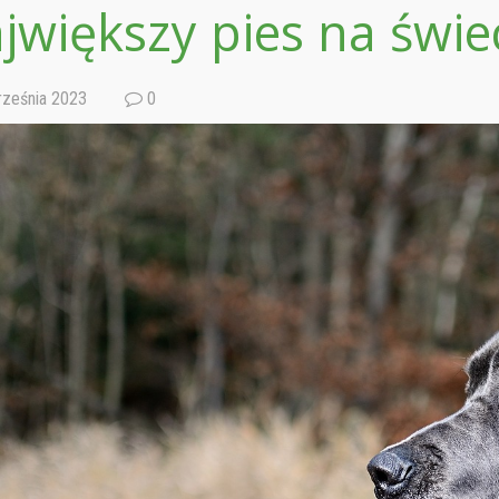
jwiększy pies na świe
ześnia 2023
0