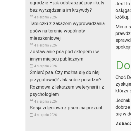
ogrodzie – jak odstraszać psy i koty
Jest to
bez wyrządzania im krzywdy?
osiągać
krótką,
4 sierpnia 2026
Tabliczki z zakazem wyprowadzania
Mimo sw
psów na terenie wspólnoty
prawdz
mieszkaniowej
sprawdz
4 sierpnia 2026
spokojn
Zostawianie psa pod sklepem i w
innym miejscu publicznym
Do
4 sierpnia 2026
Śmierć psa. Czy można się do niej
Choć Do
przygotować? Jak sobie poradzić?
zyskuje
Rozmowa z lekarzem weterynarii i z
którzy 
psychologiem
Jednak 
4 sierpnia 2026
dobrze 
Sesja zdjęciowa z psem na prezent
się w d
4 sierpnia 2026
Zobacz