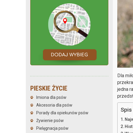
Dla mił
przekra
PIESKIE ŻYCIE
jedna r
przedst
Imiona dla psów
Akcesoria dla psów
Spis 
Porady dla opiekunów psów
Naj
Żywienie psów
His
Pielęgnacja psów