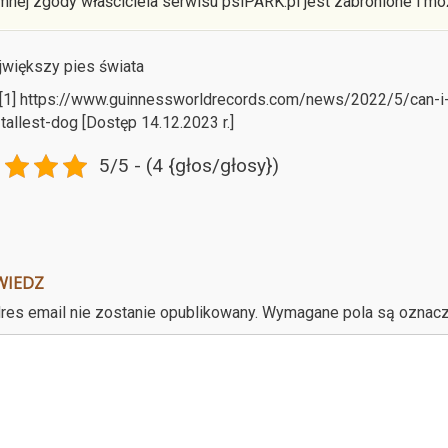
mnej zgody właściciela serwisu psiPARK.pl jest zabronione i mo
ajwiększy pies świata
 [1] https://www.guinnessworldrecords.com/news/2022/5/can-i
tallest-dog [Dostęp 14.12.2023 r.]
5/5 - (4 {głos/głosy})
WIEDZ
res email nie zostanie opublikowany.
Wymagane pola są oznac