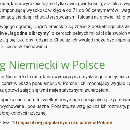
 rasa, która wyróżnia się nie tylko swoją wielkością, ale także
 imponującą wysokość w kłębie od 71 do 86 centymetrów i wagę
 lśniącą sierścią i charakterystycznymi fałdami na głowie. Ich gł
ojego ogromu, Dogi Niemieckie są znane z delikatnego charakt
iwe „
łagodne olbrzymy
” o sercach pełnych miłości dla swoich wł
ają się jako psy rodzinne. Chociaż ich wygląd może być imponuj
e i ciche w zachowaniu.
g Niemiecki w Polsce
g Niemiecki to rasa, która wymaga przemyślanego podejścia z
 coraz większą popularność w Polsce. Ich imponujący wygląd i 
są gotowi zająć się tymi majestatycznymi zwierzętami.
opieka nad psem tej wielkości wymaga specjalnych przygotowa
wychowane i posłuszne. Ponadto, ze względu na ich rozmiary, po
obrej kondycji fizycznej.
 też:
10 najbardziej popularnych ras psów w Polsce