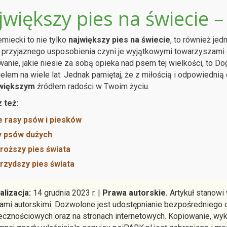
jwiększy pies na świecie
miecki to nie tylko
największy pies na świecie
, to również jed
i przyjaznego usposobienia czyni je wyjątkowymi towarzyszami d
anie, jakie niesie za sobą opieka nad psem tej wielkości, to 
ielem na wiele lat. Jednak pamiętaj, że z miłością i odpowiednią
większym
źródłem radości w Twoim życiu.
 też:
 rasy psów i piesków
y psów dużych
roższy pies świata
rzydszy pies świata
alizacja:
14 grudnia 2023 r. |
Prawa autorskie.
Artykuł stanowi
ami autorskimi. Dozwolone jest udostępnianie bezpośredniego o
ecznościowych oraz na stronach internetowych. Kopiowanie, wyko