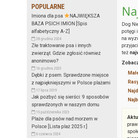
POPULARNE
Na
Imiona dla psa
NAJWIĘKSZA
BAZA PSICH IMION [Spis
Dog Nie
alfabetyczny A-Z]
potęgi 
na wyzw
28 grudnia 2024
Złe traktowanie psa i innych
przyjac
też
naj
zwierząt. Gdzie zgłosić również
anonimowo?
Zobacz
16 grudnia 2023
Małe
Dębki z psem. Sprawdzone miejsce
Ras
z najpiękniejszymi w Polsce plażami
17 lipca 2019
Najd
Jak pozbyć się sierści: 9 sposobów
Najb
sprawdzonych w naszym domu
15 października 2023
Aktu
Plaże dla psów nad morzem w
praw
Polsce [Lista plaż 2025 r.]
społ
6 czerwca 2024