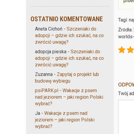
pise
OSTATNIO KOMENTOWANE
Tagi: n
Aneta Cichoń
-
Szczeniaki do
Źródła:
adopcji – gdzie ich szukać, na co
worlds-
zwrócić uwagę?
adopcja pieska
-
Szczeniaki do
adopcji – gdzie ich szukać, na co
zwrócić uwagę?
Zuzanna
-
Zapytaj o projekt lub
budowę wybiegu
ODPO
psiPARK.pl
-
Wakacje z psem
Twój ad
nad jeziorem – jaki region Polski
wybrać?
Ja
-
Wakacje z psem nad
jeziorem – jaki region Polski
wybrać?