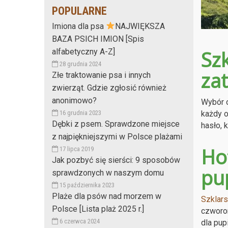
POPULARNE
Imiona dla psa
NAJWIĘKSZA
BAZA PSICH IMION [Spis
Sz
alfabetyczny A-Z]
28 grudnia 2024
zat
Złe traktowanie psa i innych
zwierząt. Gdzie zgłosić również
anonimowo?
Wybór o
każdy o
16 grudnia 2023
Dębki z psem. Sprawdzone miejsce
hasło, 
z najpiękniejszymi w Polsce plażami
Hot
17 lipca 2019
Jak pozbyć się sierści: 9 sposobów
pu
sprawdzonych w naszym domu
15 października 2023
Plaże dla psów nad morzem w
Szklar
Polsce [Lista plaż 2025 r.]
czworon
6 czerwca 2024
dla pup