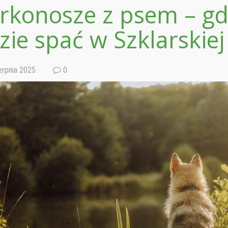
rkonosze z psem – gdz
zie spać w Szklarskiej
erpnia 2025
0