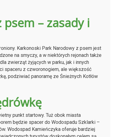
 psem – zasady i
roniony. Karkonoski Park Narodowy z psem jest
dzone na smyczy, a w niektórych rejonach także
a zwierząt żyjących w parku, jak i innych
ści spaceru z czworonogiem, ale większość
żkę, podziwiać panoramę ze Śnieżnych Kotłów
wędrówkę
etny punkt startowy. Tuż obok miasta
wyborem będzie spacer do Wodospadu Szklarki –
sów. Wodospad Kamieńczyka oferuje bardziej
 doświadczonych turystów doskonałym celem są