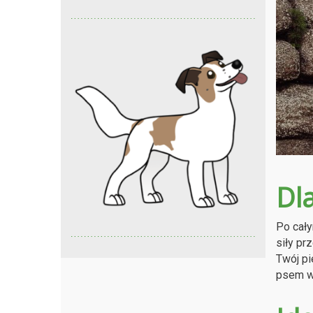
Dl
Po cały
siły pr
Twój pi
psem w 