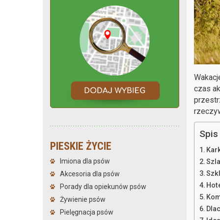
Wakacje
czas ak
przestr
rzeczyw
Spis 
PIESKIE ŻYCIE
Kar
Imiona dla psów
Szl
Szk
Akcesoria dla psów
Hote
Porady dla opiekunów psów
Kom
Żywienie psów
Dla
Pielęgnacja psów