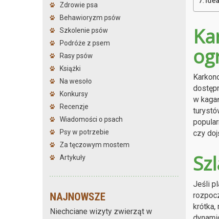
Ide
Zdrowie psa
Behawioryzm psów
Ka
Szkolenie psów
Podróże z psem
og
Rasy psów
Książki
Karkono
Na wesoło
dostępn
Konkursy
w kagań
Recenzje
turystó
Wiadomości o psach
popular
Psy w potrzebie
czy do
Za tęczowym mostem
Sz
Artykuły
Jeśli p
rozpocz
NAJNOWSZE
krótka,
Niechciane wizyty zwierząt w
dynamic