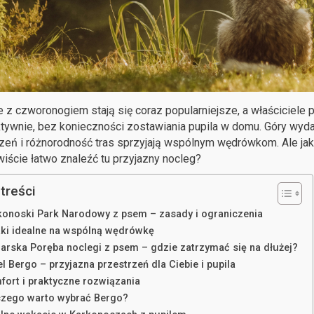
 z czworonogiem stają się coraz popularniejsze, a właściciele
tywnie, bez konieczności zostawiania pupila w domu. Góry wyda
zeń i różnorodność tras sprzyjają wspólnym wędrówkom. Ale ja
iście łatwo znaleźć tu przyjazny nocleg?
treści
konoski Park Narodowy z psem – zasady i ograniczenia
aki idealne na wspólną wędrówkę
larska Poręba noclegi z psem – gdzie zatrzymać się na dłużej?
l Bergo – przyjazna przestrzeń dla Ciebie i pupila
fort i praktyczne rozwiązania
czego warto wybrać Bergo?