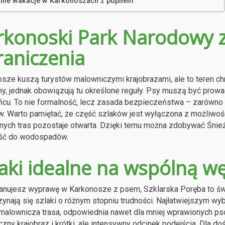
alne wakacje w Karkonoszach z pupilem
rkonoski Park Narodowy z
raniczenia
sze kuszą turystów malowniczymi krajobrazami, ale to teren ch
y, jednak obowiązują tu określone reguły. Psy muszą być prowa
cu. To nie formalność, lecz zasada bezpieczeństwa – zarówno dl
w. Warto pamiętać, że część szlaków jest wyłączona z możliwo
nych tras pozostaje otwarta. Dzięki temu można zdobywać Śnie
jść do wodospadów.
laki idealne na wspólną 
lanujesz wyprawę w Karkonosze z psem, Szklarska Poręba to świ
ynają się szlaki o różnym stopniu trudności. Najłatwiejszym 
 malownicza trasa, odpowiednia nawet dla mniej wprawionych p
zny krajobraz i krótki, ale intensywny odcinek podejścia. Dla