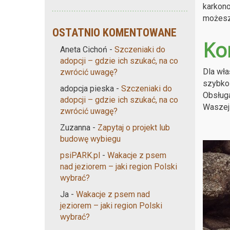
karkono
możesz 
OSTATNIO KOMENTOWANE
Ko
Aneta Cichoń
-
Szczeniaki do
adopcji – gdzie ich szukać, na co
Dla wła
zwrócić uwagę?
szybko 
adopcja pieska
-
Szczeniaki do
Obsługa
adopcji – gdzie ich szukać, na co
Waszej 
zwrócić uwagę?
Zuzanna
-
Zapytaj o projekt lub
budowę wybiegu
psiPARK.pl
-
Wakacje z psem
nad jeziorem – jaki region Polski
wybrać?
Ja
-
Wakacje z psem nad
jeziorem – jaki region Polski
wybrać?