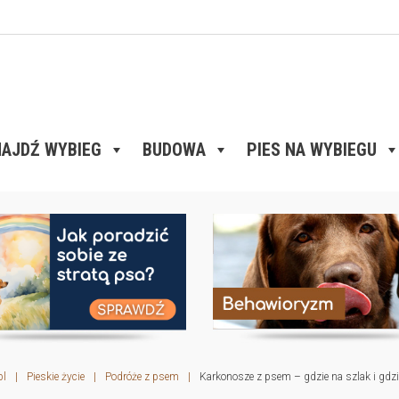
AJDŹ WYBIEG
BUDOWA
PIES NA WYBIEGU
pl
|
Pieskie życie
|
Podróże z psem
|
Karkonosze z psem – gdzie na szlak i gdzi