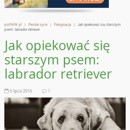
psiPARK.pl
|
Pieskie życie
|
Pielęgnacja
|
Jak opiekować się starszym
psem: labrador retriever
Jak opiekować się
starszym psem:
labrador retriever
6 lipca 2016
1