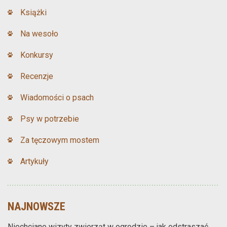
Książki
Na wesoło
Konkursy
Recenzje
Wiadomości o psach
Psy w potrzebie
Za tęczowym mostem
Artykuły
NAJNOWSZE
Niechciane wizyty zwierząt w ogrodzie – jak odstraszać