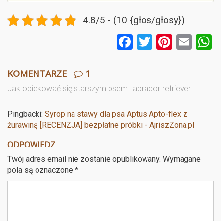
4.8/5 - (10 {głos/głosy})
F
T
Pi
E
a
wi
nt
m
ce
tt
er
ail
a
KOMENTARZE
1
b
er
es
Jak opiekować się starszym psem: labrador retriever
o
t
Pingbacki:
Syrop na stawy dla psa Aptus Apto-flex z
o
żurawiną [RECENZJA] bezpłatne próbki - AjriszZona.pl
k
ODPOWIEDZ
Twój adres email nie zostanie opublikowany.
Wymagane
pola są oznaczone
*