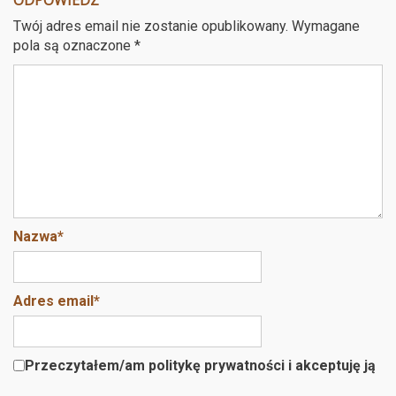
b
er
es
Twój adres email nie zostanie opublikowany.
Wymagane
o
t
pola są oznaczone
*
o
k
Nazwa
*
Adres email
*
Przeczytałem/am politykę prywatności i akceptuję ją