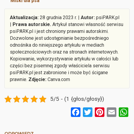
Miski dla psa
Aktualizacja:
28 grudnia 2023 r. |
Autor:
psiPARK.pl
|
Prawa autorskie.
Artykuł stanowi własność serwisu
psiPARK.pl i jest chroniony prawami autorskimi.
Dozwolone jest udostępnianie bezpośredniego
odnośnika do niniejszego artykułu w mediach
społecznościowych oraz na stronach internetowych.
Kopiowanie, wykorzystywanie artykułu w całości lub
części bez pisemnej zgody właściciela serwisu
psiPARK.pl jest zabronione i może być ścigane
prawnie.
Zdjęcie:
Canva.com
5/5 - (1 {głos/głosy})
F
T
Pi
E
a
wi
nt
m
ce
tt
er
ail
a
ODPOWIEDZ