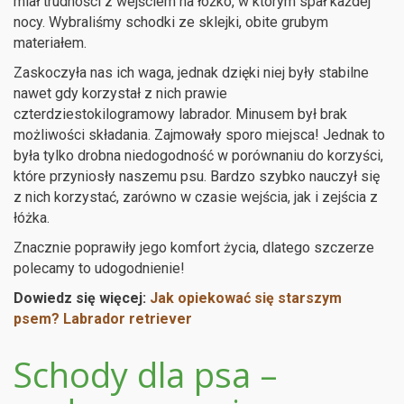
miał trudności z wejściem na łóżko, w którym spał każdej
nocy. Wybraliśmy schodki ze sklejki, obite grubym
materiałem.
Zaskoczyła nas ich waga, jednak dzięki niej były stabilne
nawet gdy korzystał z nich prawie
czterdziestokilogramowy labrador. Minusem był brak
możliwości składania. Zajmowały sporo miejsca! Jednak to
była tylko drobna niedogodność w porównaniu do korzyści,
które przyniosły naszemu psu. Bardzo szybko nauczył się
z nich korzystać, zarówno w czasie wejścia, jak i zejścia z
łóżka.
Znacznie poprawiły jego komfort życia, dlatego szczerze
polecamy to udogodnienie!
Dowiedz się więcej:
Jak opiekować się starszym
psem? Labrador retriever
Schody dla psa –