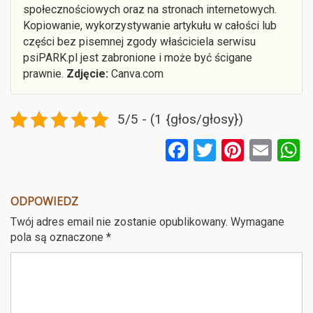
społecznościowych oraz na stronach internetowych.
Kopiowanie, wykorzystywanie artykułu w całości lub
części bez pisemnej zgody właściciela serwisu
psiPARK.pl jest zabronione i może być ścigane
prawnie.
Zdjęcie:
Canva.com
5/5 - (1 {głos/głosy})
F
T
Pi
E
a
wi
nt
m
ce
tt
er
ail
a
ODPOWIEDZ
b
er
es
Twój adres email nie zostanie opublikowany.
Wymagane
o
t
pola są oznaczone
*
o
k