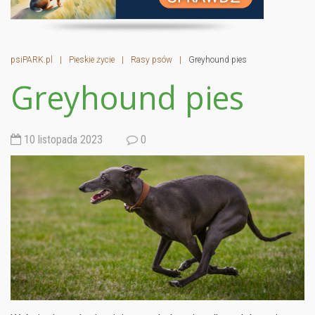
psiPARK.pl
|
Pieskie życie
|
Rasy psów
|
Greyhound pies
Greyhound pies
10 listopada 2023
0