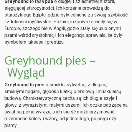
Greyhound
to rasa
psa
o długiej i szlachetnej historii,
sięgającej starożytności. Ich korzenie prowadzą do
starożytnego Egiptu, gdzie były cenione za swoją szybkość
i zdolności myśliwskie. Później rozpowszechniły się w
Europie, szczególnie w Anglii, gdzie stały się ulubionymi
psami wśród arystokracji. Ich elegancja sprawiała, że były
symbolem luksusu i prestiżu.
Greyhound pies –
Wygląd
Greyhound
to
pies
o smukłej sylwetce, z długimi,
smukłymi nogami, głęboką klatką piersiową i muskularną
budową. Charakterystyczną cechą są ich długie szyje i
głowy, z wyrazistymi, małymi uszami. Ich oczka patrzące na
świat są pełne wyrazu, a ich sierść może przyjmować
różnorodne kolory i wzory, od jednolitego, po pręgi czy
plamy.