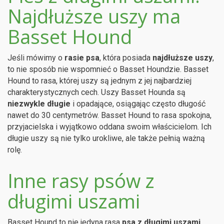
Najdłuższe uszy ma
Basset Hound
Jeśli mówimy o
rasie psa
, która posiada
najdłuższe uszy
,
to nie sposób nie wspomnieć o Basset Houndzie. Basset
Hound to rasa, której uszy są jednym z jej najbardziej
charakterystycznych cech. Uszy Basset Hounda są
niezwykle długie
i opadające, osiągając często długość
nawet do 30 centymetrów. Basset Hound to rasa spokojna,
przyjacielska i wyjątkowo oddana swoim właścicielom. Ich
długie uszy są nie tylko urokliwe, ale także pełnią ważną
rolę.
Inne rasy psów z
długimi uszami
Basset Hound to nie jedyna rasa
psa z długimi uszami
.