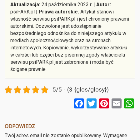
Aktualizacja:
24 października 2023 r. |
Autor:
psiPARK.pl |
Prawa autorskie.
Artykuł stanowi
własność serwisu psiPARK.pl i jest chroniony prawami
autorskimi. Dozwolone jest udostępnianie
bezpośredniego odnośnika do niniejszego artykułu w
mediach społecznościowych oraz na stronach
internetowych. Kopiowanie, wykorzystywanie artykułu
w całości lub części bez pisemnej zgody właściciela
serwisu psiPARK.pl jest zabronione i może być
ścigane prawnie.
5/5 - (3 {głos/głosy})
F
T
Pi
E
a
wi
nt
m
ce
tt
er
ail
a
ODPOWIEDZ
b
er
es
Twój adres email nie zostanie opublikowany.
Wymagane