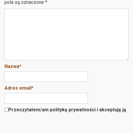
o
t
pola są oznaczone
*
o
k
Nazwa
*
Adres email
*
Przeczytałem/am politykę prywatności i akceptuję ją