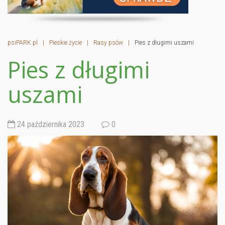
psiPARK.pl
|
Pieskie życie
|
Rasy psów
|
Pies z długimi uszami
Pies z długimi
uszami
24 października 2023
0