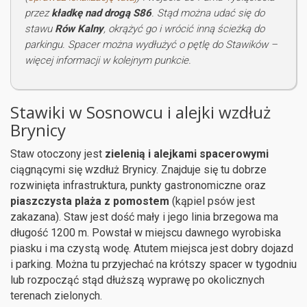
przez
kładkę nad drogą S86
. Stąd można udać się do
stawu
Rów Kalny
, okrążyć go i wrócić inną ścieżką do
parkingu. Spacer można wydłużyć o pętlę do Stawików –
więcej informacji w kolejnym punkcie.
Stawiki w Sosnowcu i alejki wzdłuż
Brynicy
Staw otoczony jest
zielenią i alejkami spacerowymi
ciągnącymi się wzdłuż Brynicy. Znajduje się tu dobrze
rozwinięta infrastruktura, punkty gastronomiczne oraz
piaszczysta plaża z pomostem
(kąpiel psów jest
zakazana). Staw jest dość mały i jego linia brzegowa ma
długość 1200 m. Powstał w miejscu dawnego wyrobiska
piasku i ma czystą wodę. Atutem miejsca jest dobry dojazd
i parking. Można tu przyjechać na krótszy spacer w tygodniu
lub rozpocząć stąd dłuższą wyprawę po okolicznych
terenach zielonych.