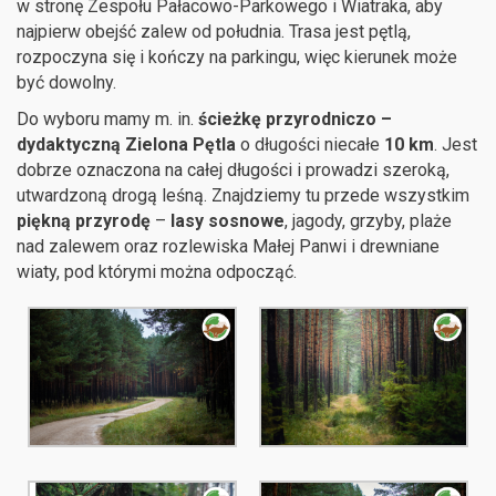
w stronę Zespołu Pałacowo-Parkowego i Wiatraka, aby
najpierw obejść zalew od południa. Trasa jest pętlą,
rozpoczyna się i kończy na parkingu, więc kierunek może
być dowolny.
Do wyboru mamy m. in.
ścieżkę przyrodniczo –
dydaktyczną Zielona Pętla
o długości niecałe
10 km
. Jest
dobrze oznaczona na całej długości i prowadzi szeroką,
utwardzoną drogą leśną. Znajdziemy tu przede wszystkim
piękną przyrodę
–
lasy sosnowe
, jagody, grzyby, plaże
nad zalewem oraz rozlewiska Małej Panwi i drewniane
wiaty, pod którymi można odpocząć.