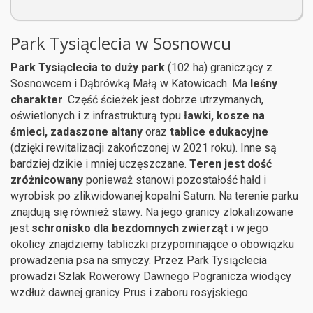
Park Tysiąclecia w Sosnowcu
Park Tysiąclecia to duży park
(102 ha) graniczący z
Sosnowcem i Dąbrówką Małą w Katowicach. Ma
leśny
charakter
. Część ścieżek jest dobrze utrzymanych,
oświetlonych i z infrastrukturą typu
ławki, kosze na
śmieci, zadaszone altany
oraz
tablice edukacyjne
(dzięki rewitalizacji zakończonej w 2021 roku). Inne są
bardziej dzikie i mniej uczęszczane.
Teren jest dość
zróżnicowany
ponieważ stanowi pozostałość hałd i
wyrobisk po zlikwidowanej kopalni Saturn. Na terenie parku
znajdują się również stawy. Na jego granicy zlokalizowane
jest
schronisko dla bezdomnych zwierząt
i w jego
okolicy znajdziemy tabliczki przypominające o obowiązku
prowadzenia psa na smyczy. Przez Park Tysiąclecia
prowadzi Szlak Rowerowy Dawnego Pogranicza wiodący
wzdłuż dawnej granicy Prus i zaboru rosyjskiego.