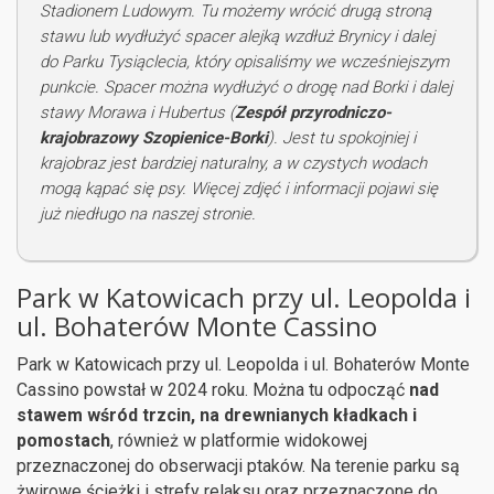
Stadionem Ludowym. Tu możemy wrócić drugą stroną
stawu lub wydłużyć spacer alejką wzdłuż Brynicy i dalej
do Parku Tysiąclecia, który opisaliśmy we wcześniejszym
punkcie. Spacer można wydłużyć o drogę nad Borki i dalej
stawy Morawa i Hubertus (
Zespół przyrodniczo-
krajobrazowy Szopienice-Borki
). Jest tu spokojniej i
krajobraz jest bardziej naturalny, a w czystych wodach
mogą kąpać się psy. Więcej zdjęć i informacji pojawi się
już niedługo na naszej stronie.
Park w Katowicach przy ul. Leopolda i
ul. Bohaterów Monte Cassino
Park w Katowicach przy ul. Leopolda i ul. Bohaterów Monte
Cassino powstał w 2024 roku. Można tu odpocząć
nad
stawem wśród trzcin, na drewnianych kładkach i
pomostach
, również w platformie widokowej
przeznaczonej do obserwacji ptaków. Na terenie parku są
żwirowe ścieżki i strefy relaksu oraz przeznaczone do