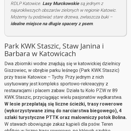
RDLP Katowice.
Lasy Murckowskie
są jednym z
najurokliwszych obszarów zielonych w regionie Katowic.
Możemy tu podziwiać stare drzewa, zwłaszcza buki –
idealne miejsce na długie spacery z psem
.
Park KWK Staszic, Staw Janina i
Barbara w Katowicach
Dwa zbiorniki wodne znajdują się w katowickiej dzielnicy
Giszowiec, w obrębie parku leśnego (Park KWK Staszic)
przy trasie Katowice – Tychy. Przy jednym z nich
usytuowany jest kompleks sportowo-rekreacyjny z
restauracjami i placem zabaw. Działa tu Koło PZW nr 89
KWK Staszic, przyciągając wielu pasjonatów wędkarstwa.
W lesie przeplatają się liczne ścieżki, trasy rowerowe
(wykorzystywane zimą do narciarstwa biegowego), 4
szlaki turystyczne PTTK oraz malowniczy potok Bolina.
W stawach obowiązuje zakaz kąpieli dla psów. Teren
obfituje w liczne trasy rowerowe, po których szybko