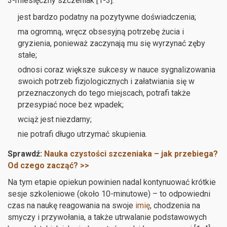
3-miesięczny szczeniak [1-3]:
jest bardzo podatny na pozytywne doświadczenia;
ma ogromną, wręcz obsesyjną potrzebę żucia i
gryzienia, ponieważ zaczynają mu się wyrzynać zęby
stałe;
odnosi coraz większe sukcesy w nauce sygnalizowania
swoich potrzeb fizjologicznych i załatwiania się w
przeznaczonych do tego miejscach, potrafi także
przesypiać noce bez wpadek;
wciąż jest niezdarny;
nie potrafi długo utrzymać skupienia.
Sprawdź:
Nauka czystości szczeniaka – jak przebiega?
Od czego zacząć? >>
Na tym etapie opiekun powinien nadal kontynuować krótkie
sesje szkoleniowe (około 10-minutowe) – to odpowiedni
czas na naukę reagowania na swoje
imię
, chodzenia na
smyczy i przywołania, a także utrwalanie podstawowych