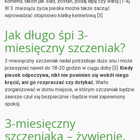
komend, takich jak siad, zostań, podaj łapę czy waruj [1-4].
W 3. miesiącu życia pieska można także zacząć
wprowadzać stopniowo klatkę kennelową [3].
Jak długo śpi 3-
miesięczny szczeniak?
3-miesięczny szczeniak nadal potrzebuje dużo snu i może
przesypiać nawet do 18-20 godzin w ciągu doby [3].
Kiedy
piesek odpoczywa, nikt nie powinien się wokół niego
kręcić, ani go rozpraszać czy dotykać.
Warto
zorganizować w domu miejsce, w którym szczeniak będzie
zawsze czuł się bezpiecznie i będzie miał zapewniony
spokój.
3-miesięczny
szczeniaka – żywienie.