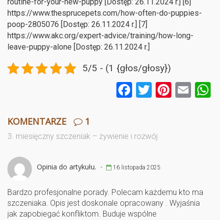
routine-for-your-new-puppy [Dostęp: 26.11.2024 r.] [6]
https://www.thesprucepets.com/how-often-do-puppies-
poop-2805076 [Dostęp: 26.11.2024 r.] [7]
https://www.akc.org/expert-advice/training/how-long-
leave-puppy-alone [Dostęp: 26.11.2024 r.]
5/5 - (1 {głos/głosy})
F
T
Pi
E
a
wi
nt
m
ce
tt
er
ail
a
KOMENTARZE
1
b
er
es
3. miesięczny szczeniak – żywienie i rozwój
o
t
o
Opinia do artykułu.
-
16 listopada 2025
k
Bardzo profesjonalne porady. Polecam każdemu kto ma
szczeniaka. Opis jest doskonale opracowany . Wyjaśnia
jak zapobiegać konfliktom. Buduje wspólne