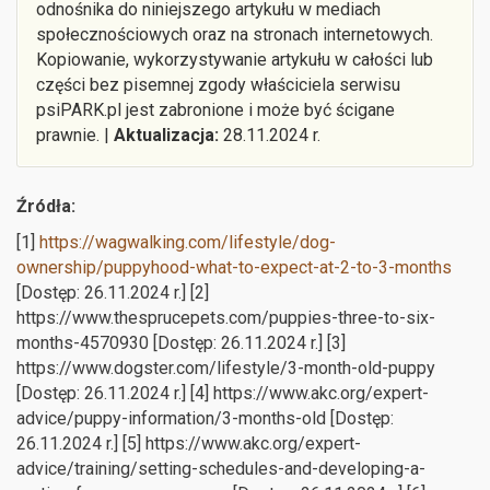
odnośnika do niniejszego artykułu w mediach
społecznościowych oraz na stronach internetowych.
Kopiowanie, wykorzystywanie artykułu w całości lub
części bez pisemnej zgody właściciela serwisu
psiPARK.pl jest zabronione i może być ścigane
prawnie. |
Aktualizacja:
28.11.2024 r.
Źródła:
[1]
https://wagwalking.com/lifestyle/dog-
ownership/puppyhood-what-to-expect-at-2-to-3-months
[Dostęp: 26.11.2024 r.] [2]
https://www.thesprucepets.com/puppies-three-to-six-
months-4570930 [Dostęp: 26.11.2024 r.] [3]
https://www.dogster.com/lifestyle/3-month-old-puppy
[Dostęp: 26.11.2024 r.] [4] https://www.akc.org/expert-
advice/puppy-information/3-months-old [Dostęp:
26.11.2024 r.] [5] https://www.akc.org/expert-
advice/training/setting-schedules-and-developing-a-