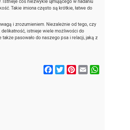
. Istnieje coś niezwykle ujmującego w nadaniu
lkość. Takie imiona często są krótkie, łatwe do
uwagą i zrozumieniem. Niezależnie od tego, czy
 delikatność, istnieje wiele możliwości do
e także pasowało do naszego psa i relacji, jaką z
F
T
Pi
E
W
a
wi
nt
m
h
ce
tt
er
ail
at
b
er
es
s
o
t
A
o
p
k
p