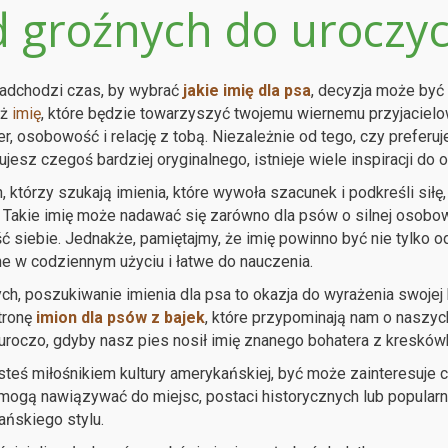
 groźnych do uroczyc
adchodzi czas, by wybrać
jakie imię dla psa
, decyzja może być
eż
imię
, które będzie towarzyszyć twojemu wiernemu przyjacielow
er, osobowość i relację z tobą. Niezależnie od tego, czy preferu
jesz czegoś bardziej oryginalnego, istnieje wiele inspiracji do o
h, którzy szukają imienia, które wywoła szacunek i podkreśli si
. Takie imię może nadawać się zarówno dla psów o silnej osobowo
 siebie. Jednakże, pamiętajmy, że imię powinno być nie tylko o
 w codziennym użyciu i łatwe do nauczenia.
ych, poszukiwanie imienia dla psa to okazja do wyrażenia swoje
tronę
imion dla psów z bajek
, które przypominają nam o naszyc
uroczo, gdyby nasz pies nosił imię znanego bohatera z kresków
esteś miłośnikiem kultury amerykańskiej, być może zainteresuje 
mogą nawiązywać do miejsc, postaci historycznych lub popular
ńskiego stylu.