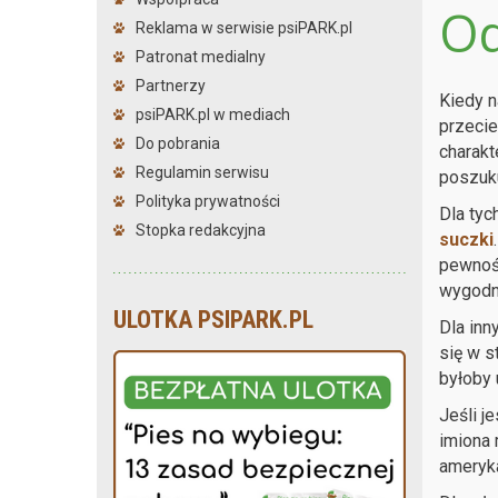
Od
Reklama w serwisie psiPARK.pl
Patronat medialny
Partnerzy
Kiedy n
psiPARK.pl w mediach
przeci
Do pobrania
charakt
Regulamin serwisu
poszuku
Polityka prywatności
Dla tyc
Stopka redakcyjna
suczki
pewność
wygodne
ULOTKA PSIPARK.PL
Dla inn
się w s
byłoby 
Jeśli j
imiona 
ameryka