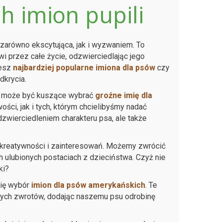
h imion pupili
 zarówno ekscytująca, jak i wyzwaniem. To
i przez całe życie, odzwierciedlając jego
jesz
najbardziej popularne imiona dla psów
czy
dkrycia.
łę, może być kuszące wybrać
groźne imię dla
ści, jak i tych, którym chcielibyśmy nadać
dzwierciedleniem charakteru psa, ale także
j kreatywności i zainteresowań. Możemy zwrócić
h ulubionych postaciach z dzieciństwa. Czyż nie
ki?
cię wybór
imion dla psów amerykańskich
. Te
nych zwrotów, dodając naszemu psu odrobinę