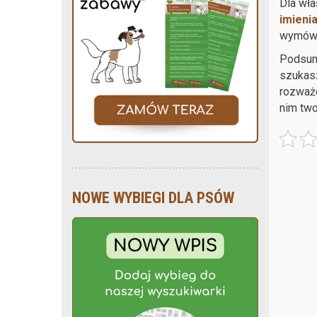
Dla wła
imieni
wymówie
Podsumo
szukasz
rozważe
nim tw
NOWE WYBIEGI DLA PSÓW