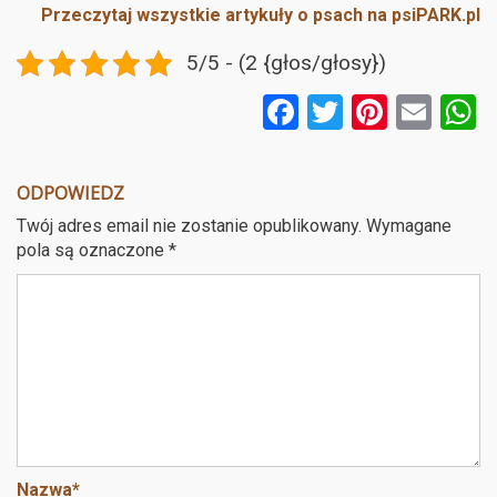
Przeczytaj wszystkie artykuły o psach na psiPARK.pl
5/5 - (2 {głos/głosy})
F
T
Pi
E
a
wi
nt
m
ce
tt
er
ail
a
ODPOWIEDZ
b
er
es
Twój adres email nie zostanie opublikowany.
Wymagane
o
t
pola są oznaczone
*
o
k
Nazwa
*