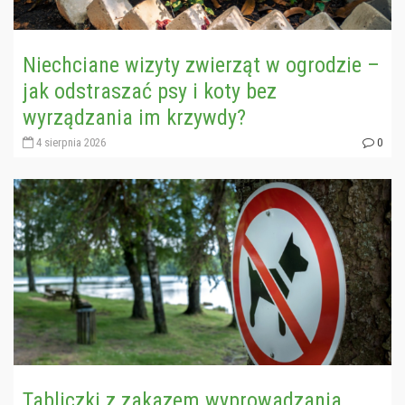
Niechciane wizyty zwierząt w ogrodzie –
jak odstraszać psy i koty bez
wyrządzania im krzywdy?
4 sierpnia 2026
0
Tabliczki z zakazem wyprowadzania