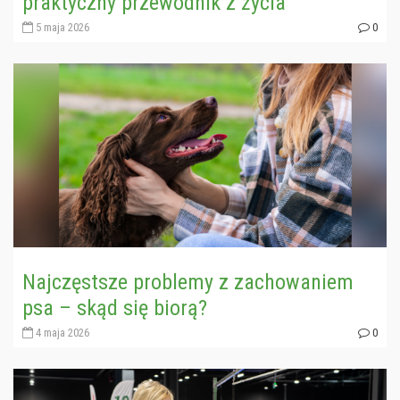
praktyczny przewodnik z życia
5 maja 2026
0
Najczęstsze problemy z zachowaniem
psa – skąd się biorą?
4 maja 2026
0