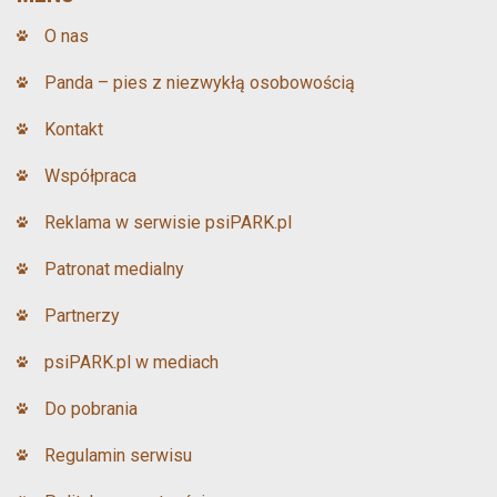
o
O nas
k
Panda – pies z niezwykłą osobowością
Kontakt
Współpraca
Reklama w serwisie psiPARK.pl
Patronat medialny
Partnerzy
psiPARK.pl w mediach
Do pobrania
Regulamin serwisu