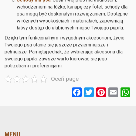
wchodzeniem na łóżko, kanapę czy fotel, schody dla
psa mogą być doskonałym rozwiązaniem. Dostępne
w różnych wysokościach i materiałach, zapewniają
łatwy dostęp do ulubionych miejsc Twojego pupila.
Dzięki tym funkcjonalnym i wygodnym akcesoriom, życie
Twojego psa stanie się jeszcze przyjemniejsze i
pełniejsze. Pamiętaj jednak, że wybierając akcesoria dla
swojego pupila, zawsze warto kierować się jego
potrzebami i preferencjami.
Oceń page
F
T
Pi
E
a
wi
nt
m
ce
tt
er
ail
a
b
er
es
o
t
MENU