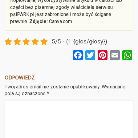
Kopiowanie, wykorzystywanie artykułu w całości lub
części bez pisemnej zgody właściciela serwisu
psiPARK.pl jest zabronione i może być ścigane
prawnie.
Zdjęcie:
Canva.com
5/5 - (1 {głos/głosy})
F
T
Pi
E
a
wi
nt
m
ce
tt
er
ail
a
ODPOWIEDZ
b
er
es
Twój adres email nie zostanie opublikowany.
Wymagane
o
t
pola są oznaczone
*
o
k