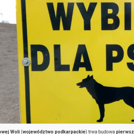
owej Woli
(
województwo podkarpackie
) trwa budowa
pierws