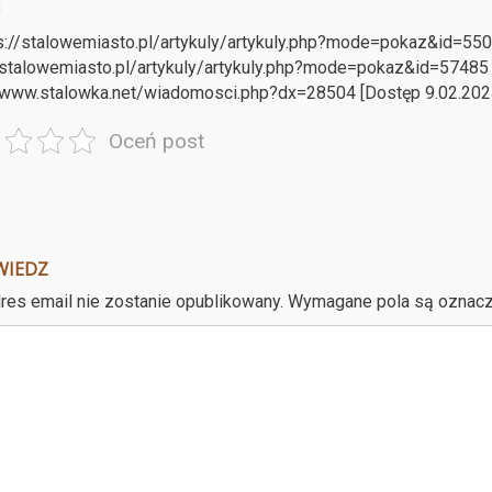
:
ps://stalowemiasto.pl/artykuly/artykuly.php?mode=pokaz&id=55092
/stalowemiasto.pl/artykuly/artykuly.php?mode=pokaz&id=57485 [D
/www.stalowka.net/wiadomosci.php?dx=28504 [Dostęp 9.02.2024
Oceń post
WIEDZ
res email nie zostanie opublikowany.
Wymagane pola są oznac