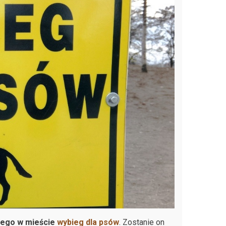
zego w mieście
wybieg dla psów
. Zostanie on