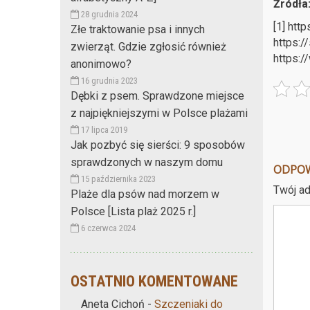
Źródła
28 grudnia 2024
[1] htt
Złe traktowanie psa i innych
https:/
zwierząt. Gdzie zgłosić również
https:/
anonimowo?
16 grudnia 2023
Dębki z psem. Sprawdzone miejsce
z najpiękniejszymi w Polsce plażami
17 lipca 2019
Jak pozbyć się sierści: 9 sposobów
sprawdzonych w naszym domu
ODPO
15 października 2023
Twój ad
Plaże dla psów nad morzem w
Polsce [Lista plaż 2025 r.]
6 czerwca 2024
OSTATNIO KOMENTOWANE
Aneta Cichoń
-
Szczeniaki do