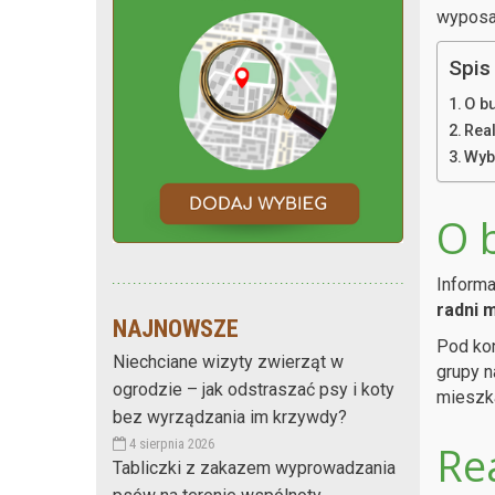
wyposa
Spis 
O b
Rea
Wyb
O 
Informa
radni 
NAJNOWSZE
Pod kon
Niechciane wizyty zwierząt w
grupy n
ogrodzie – jak odstraszać psy i koty
mieszka
bez wyrządzania im krzywdy?
4 sierpnia 2026
Re
Tabliczki z zakazem wyprowadzania