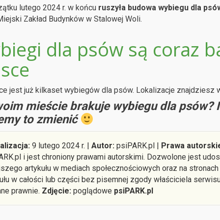
ątku lutego 2024 r. w końcu
ruszyła budowa wybiegu dla psów
Miejski Zakład Budynków w Stalowej Woli.
biegi dla psów są coraz b
lsce
e jest już kilkaset wybiegów dla psów. Lokalizacje znajdziesz
oim mieście brakuje wybiegu dla psów?
my to zmienić
alizacja:
9 lutego 2024 r. |
Autor:
psiPARK.pl |
Prawa autorski
ARK.pl i jest chroniony prawami autorskimi. Dozwolone jest ud
ejszego artykułu w mediach społecznościowych oraz na stronach
kułu w całości lub części bez pisemnej zgody właściciela serwis
ane prawnie.
Zdjęcie:
poglądowe
psiPARK.pl