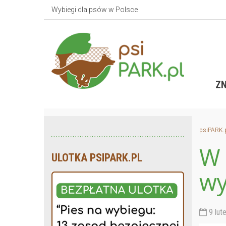
Wybiegi dla psów w Polsce
ZN
psiPARK.
W 
ULOTKA PSIPARK.PL
wy
9 lut