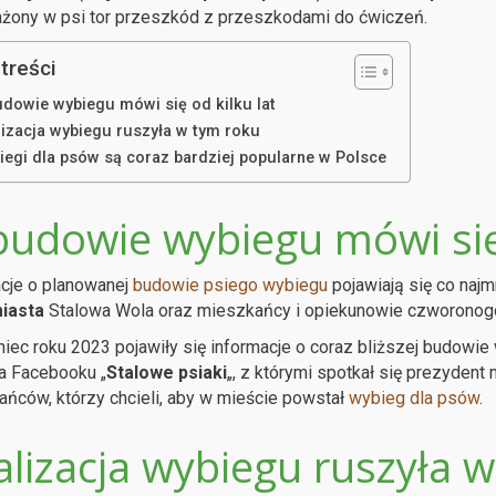
żony w psi tor przeszkód z przeszkodami do ćwiczeń.
treści
udowie wybiegu mówi się od kilku lat
lizacja wybiegu ruszyła w tym roku
iegi dla psów są coraz bardziej popularne w Polsce
budowie wybiegu mówi się 
cje o planowanej
budowie psiego wybiegu
pojawiają się co najm
miasta
Stalowa Wola oraz mieszkańcy i opiekunowie czworonog
iec roku 2023 pojawiły się informacje o coraz bliższej budowie 
a Facebooku „
Stalowe psiaki
„, z którymi spotkał się prezydent
ńców, którzy chcieli, aby w mieście powstał
wybieg dla psów
.
alizacja wybiegu ruszyła 