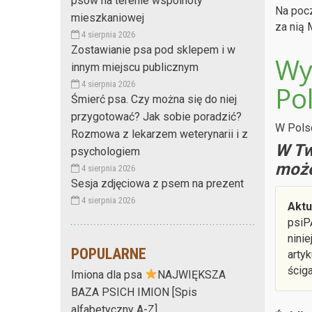
psów na terenie wspólnoty
Na pocz
mieszkaniowej
za nią 
4 sierpnia 2026
Zostawianie psa pod sklepem i w
Wy
innym miejscu publicznym
4 sierpnia 2026
Po
Śmierć psa. Czy można się do niej
przygotować? Jak sobie poradzić?
W Polsc
Rozmowa z lekarzem weterynarii i z
W Tw
psychologiem
może
4 sierpnia 2026
Sesja zdjęciowa z psem na prezent
4 sierpnia 2026
Aktu
psiP
nini
POPULARNE
arty
ścig
Imiona dla psa
NAJWIĘKSZA
BAZA PSICH IMION [Spis
alfabetyczny A-Z]