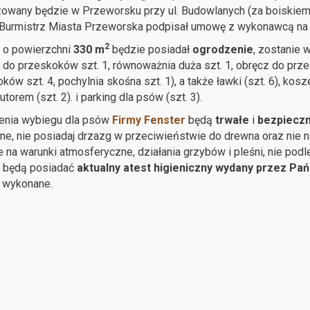
zowany będzie w Przeworsku przy ul. Budowlanych (za boiskiem 
 Burmistrz Miasta Przeworska podpisał umowę z wykonawcą na 
2
 o powierzchni
330 m
będzie posiadał
ogrodzenie
, zostanie
 do przeskoków szt. 1, równoważnia duża szt. 1, obręcz do przes
ków szt. 4, pochylnia skośna szt. 1), a także ławki (szt. 6), kosze
torem (szt. 2). i parking dla psów (szt. 3).
enia wybiegu dla psów
Firmy Fenster
będą
trwałe
i
bezpiecz
e, nie posiadaj drzazg w przeciwieństwie do drewna oraz nie 
 na warunki atmosferyczne, działania grzybów i pleśni, nie pod
y będą posiadać
aktualny atest higieniczny wydany przez Pa
 wykonane.