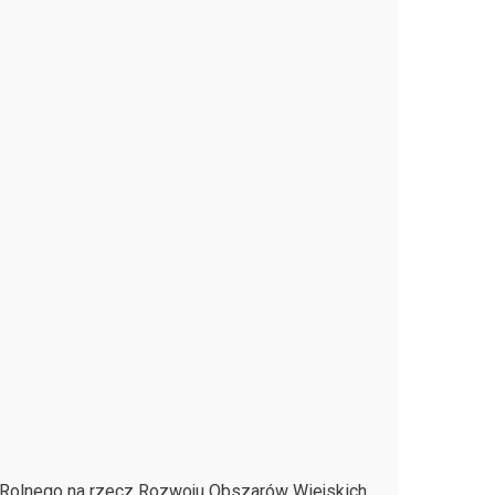
 Rolnego na rzecz Rozwoju Obszarów Wiejskich