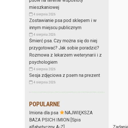
psów na terenie wspólnoty
mieszkaniowej
4 sierpnia 2026
Zostawianie psa pod sklepem i w
innym miejscu publicznym
4 sierpnia 2026
Śmierć psa. Czy można się do niej
przygotować? Jak sobie poradzić?
Rozmowa z lekarzem weterynarii i z
psychologiem
4 sierpnia 2026
Sesja zdjęciowa z psem na prezent
4 sierpnia 2026
POPULARNE
Imiona dla psa
NAJWIĘKSZA
BAZA PSICH IMION [Spis
Zadanie
alfabetyczny A-Z]