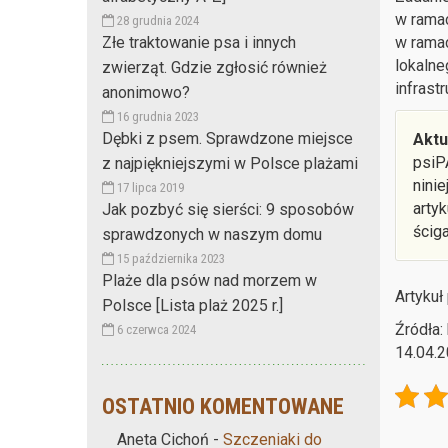
w ramac
28 grudnia 2024
w ramac
Złe traktowanie psa i innych
lokalne
zwierząt. Gdzie zgłosić również
infrastr
anonimowo?
16 grudnia 2023
Dębki z psem. Sprawdzone miejsce
Aktu
psiP
z najpiękniejszymi w Polsce plażami
nini
17 lipca 2019
arty
Jak pozbyć się sierści: 9 sposobów
ścig
sprawdzonych w naszym domu
15 października 2023
Plaże dla psów nad morzem w
Artykuł
Polsce [Lista plaż 2025 r.]
Źródła
6 czerwca 2024
14.04.2
OSTATNIO KOMENTOWANE
Aneta Cichoń
-
Szczeniaki do