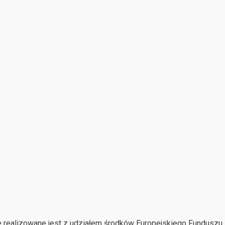
 realizowane jest z udziałem środków Europejskiego Funduszu