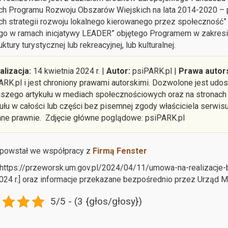
h Programu Rozwoju Obszarów Wiejskich na lata 2014-2020 – p
h strategii rozwoju lokalnego kierowanego przez społeczność” 
go w ramach inicjatywy LEADER” objętego Programem w zakresi
uktury turystycznej lub rekreacyjnej, lub kulturalnej.
alizacja:
14 kwietnia 2024 r. |
Autor:
psiPARK.pl |
Prawa autors
ARK.pl i jest chroniony prawami autorskimi. Dozwolone jest ud
ejszego artykułu w mediach społecznościowych oraz na stronach
kułu w całości lub części bez pisemnej zgody właściciela serwis
ane prawnie. Zdjęcie główne poglądowe: psiPARK.pl
 powstał we współpracy z
Firmą Fenster
: https://przeworsk.um.gov.pl/2024/04/11/umowa-na-realizacj
024 r.] oraz informacje przekazane bezpośrednio przez Urząd 
5/5 - (3 {głos/głosy})