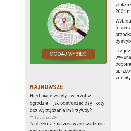
zlokali
2024 r.
Wybieg
(obręcz
przesko
dystrybu
Urządz
wykonan
odporne
sprzęt
zostały
NAJNOWSZE
Niechciane wizyty zwierząt w
ogrodzie – jak odstraszać psy i koty
bez wyrządzania im krzywdy?
4 sierpnia 2026
Tabliczki z zakazem wyprowadzania