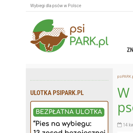
Wybiegi dla psów w Polsce
ZN
psiPARK.
W 
ULOTKA PSIPARK.PL
ps
14 kw