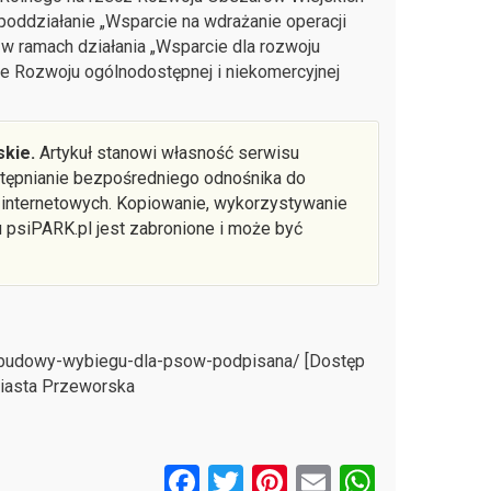
oddziałanie „Wsparcie na wdrażanie operacji
w ramach działania „Wsparcie dla rozwoju
e Rozwoju ogólnodostępnej i niekomercyjnej
kie.
Artykuł stanowi własność serwisu
ostępnianie bezpośredniego odnośnika do
 internetowych. Kopiowanie, wykorzystywanie
u psiPARK.pl jest zabronione i może być
e-budowy-wybiegu-dla-psow-podpisana/ [Dostęp
Miasta Przeworska
F
T
Pi
E
W