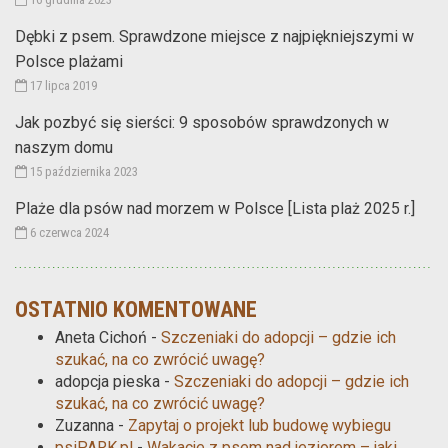
Dębki z psem. Sprawdzone miejsce z najpiękniejszymi w
Polsce plażami
17 lipca 2019
Jak pozbyć się sierści: 9 sposobów sprawdzonych w
naszym domu
15 października 2023
Plaże dla psów nad morzem w Polsce [Lista plaż 2025 r.]
6 czerwca 2024
OSTATNIO KOMENTOWANE
Aneta Cichoń
-
Szczeniaki do adopcji – gdzie ich
szukać, na co zwrócić uwagę?
adopcja pieska
-
Szczeniaki do adopcji – gdzie ich
szukać, na co zwrócić uwagę?
Zuzanna
-
Zapytaj o projekt lub budowę wybiegu
psiPARK.pl
-
Wakacje z psem nad jeziorem – jaki