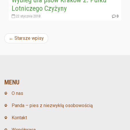
Lotniczego Czyżyny
22 stycznia 2018
0
Nawigacja
←
Starsze wpisy
wpisu
MENU
O nas
Panda – pies z niezwykłą osobowością
Kontakt
Współpraca