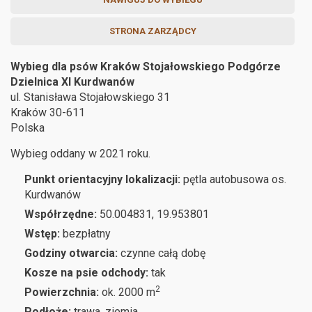
STRONA ZARZĄDCY
Wybieg dla psów Kraków Stojałowskiego Podgórze
Dzielnica XI Kurdwanów
ul. Stanisława Stojałowskiego 31
Kraków
30-611
Polska
Wybieg oddany w 2021 roku.
Punkt orientacyjny lokalizacji:
pętla autobusowa os.
Kurdwanów
Współrzędne:
50.004831, 19.953801
Wstęp:
bezpłatny
Godziny otwarcia:
czynne całą dobę
Kosze na psie odchody:
tak
2
Powierzchnia:
ok. 2000 m
Podłoże:
trawa, ziemia