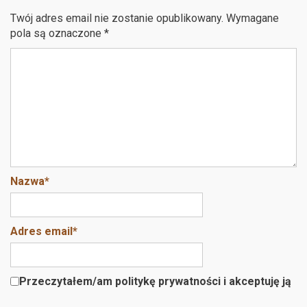
b
er
e
Twój adres email nie zostanie opublikowany.
Wymagane
o
pola są oznaczone
*
o
k
Nazwa
*
Adres email
*
Przeczytałem/am politykę prywatności i akceptuję ją