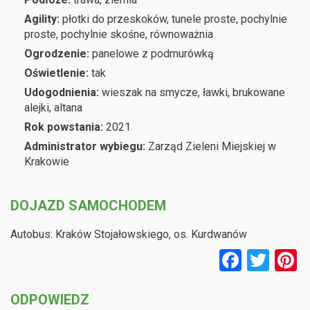
Agility:
płotki do przeskoków, tunele proste, pochylnie
proste, pochylnie skośne, równoważnia
Ogrodzenie:
panelowe z podmurówką
Oświetlenie:
tak
Udogodnienia:
wieszak na smycze, ławki, brukowane
alejki, altana
Rok powstania:
2021
Administrator wybiegu:
Zarząd Zieleni Miejskiej w
Krakowie
DOJAZD SAMOCHODEM
Autobus: Kraków Stojałowskiego, os. Kurdwanów
F
T
P
a
wi
n
ODPOWIEDZ
ce
tt
e