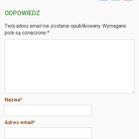
a
wi
n
ODPOWIEDZ
ce
tt
e
b
er
e
Twój adres email nie zostanie opublikowany.
Wymagane
o
pola są oznaczone
*
o
k
Nazwa
*
Adres email
*