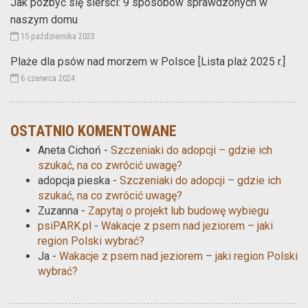
Jak pozbyć się sierści: 9 sposobów sprawdzonych w
naszym domu
15 października 2023
Plaże dla psów nad morzem w Polsce [Lista plaż 2025 r.]
6 czerwca 2024
OSTATNIO KOMENTOWANE
Aneta Cichoń
-
Szczeniaki do adopcji – gdzie ich
szukać, na co zwrócić uwagę?
adopcja pieska
-
Szczeniaki do adopcji – gdzie ich
szukać, na co zwrócić uwagę?
Zuzanna
-
Zapytaj o projekt lub budowę wybiegu
psiPARK.pl
-
Wakacje z psem nad jeziorem – jaki
region Polski wybrać?
Ja
-
Wakacje z psem nad jeziorem – jaki region Polski
wybrać?