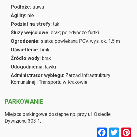
Podłoże:
trawa
Agility:
nie
Podział na strefy:
tak
Śluzy wejściowe:
brak; pojedyncze furtki
Ogrodzenie:
siatka powlekana PCV, wys. ok. 1,5 m
Oświetlenie:
brak
Źródło wody:
brak
Udogodnienia:
ławki
Administrator wybiegu:
Zarząd Infrastruktury
Komunalnej i Transportu w Krakowie
PARKOWANIE
Miejsca parkingowe dostępne np. przy ul. Osiedle
Dywizjonu 303 1.
F
T
P