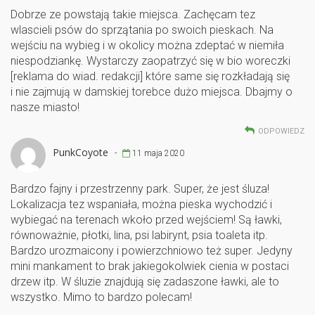
k
Dobrze ze powstają takie miejsca. Zachęcam tez
wlascieli psów do sprzątania po swoich pieskach. Na
wejściu na wybieg i w okolicy można zdeptać w niemiła
niespodziankę. Wystarczy zaopatrzyć się w bio woreczki
[reklama do wiad. redakcji] które same się rozkładają się
i nie zajmują w damskiej torebce dużo miejsca. Dbajmy o
nasze miasto!
ODPOWIEDZ
PunkCoyote
-
11 maja 2020
Bardzo fajny i przestrzenny park. Super, że jest śluza!
Lokalizacja tez wspaniała, można pieska wychodzić i
wybiegać na terenach wkoło przed wejściem! Są ławki,
równoważnie, płotki, lina, psi labirynt, psia toaleta itp.
Bardzo urozmaicony i powierzchniowo też super. Jedyny
mini mankament to brak jakiegokolwiek cienia w postaci
drzew itp. W śluzie znajdują się zadaszone ławki, ale to
wszystko. Mimo to bardzo polecam!