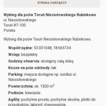
STRONA ZARZĄDCY
Wybieg dla psów Toruń Niesiołowskiego Rubinkowo
ul. Niesiołowskiego
Toruń
87-100
Polska
Wybieg dla psów Toruń Niesiołowskiego Rubinkowo.
Współrzędne:
53.031048, 18.665134
Wstęp:
bezpłatny
Godziny otwarcia:
dostępny całą dobę
Kosze na psie odchody:
tak
Parking:
miejsca dostępne np. wzdłuż ul.
Niesiołowskiego
2
Powierzchnia:
ok. 1500 m
Podłoże:
trawiaste
Agility:
pochylnie proste, pochylnie skośne, płotki do
przeskoków, labirynt, równoważnia