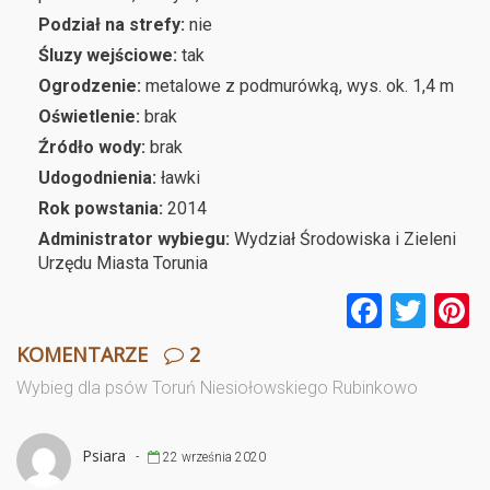
Podział na strefy:
nie
Śluzy wejściowe:
tak
Ogrodzenie:
metalowe z podmurówką, wys. ok. 1,4 m
Oświetlenie:
brak
Źródło wody:
brak
Udogodnienia:
ławki
Rok powstania:
2014
Administrator wybiegu:
Wydział Środowiska i Zieleni
Urzędu Miasta Torunia
F
T
P
a
wi
n
KOMENTARZE
2
ce
tt
e
Wybieg dla psów Toruń Niesiołowskiego Rubinkowo
b
er
e
o
Psiara
-
22 września 2020
o