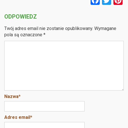
F
T
P
a
wi
n
ODPOWIEDZ
ce
tt
e
b
er
e
Twój adres email nie zostanie opublikowany.
Wymagane
o
pola są oznaczone
*
o
k
Nazwa
*
Adres email
*