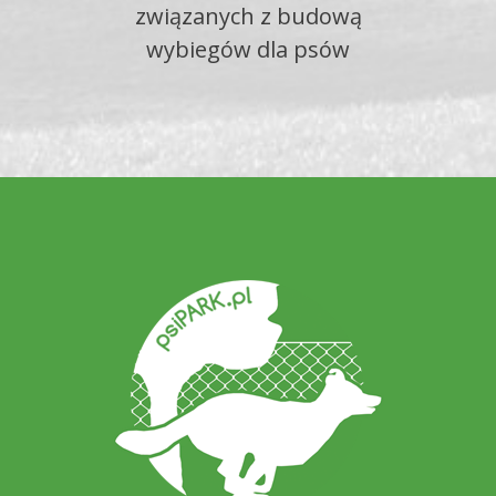
związanych z budową
wybiegów dla psów