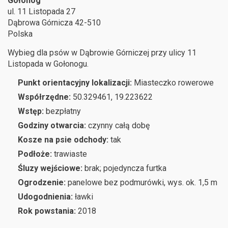
Gołonóg
ul. 11 Listopada 27
Dąbrowa Górnicza
42-510
Polska
Wybieg dla psów w Dąbrowie Górniczej przy ulicy 11
Listopada w Gołonogu.
Punkt orientacyjny lokalizacji:
Miasteczko rowerowe
Współrzędne:
50.329461, 19.223622
Wstęp:
bezpłatny
Godziny otwarcia:
czynny całą dobę
Kosze na psie odchody:
tak
Podłoże:
trawiaste
Śluzy wejściowe:
brak; pojedyncza furtka
Ogrodzenie:
panelowe bez podmurówki, wys. ok. 1,5 m
Udogodnienia:
ławki
Rok powstania:
2018