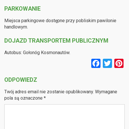
PARKOWANIE
Miejsca parkingowe dostępne przy pobliskim pawilonie
handlowym.
DOJAZD TRANSPORTEM PUBLICZNYM
Autobus: Gołonóg Kosmonautów.
F
T
P
a
wi
n
ODPOWIEDZ
ce
tt
e
b
er
e
Twój adres email nie zostanie opublikowany.
Wymagane
o
pola są oznaczone
*
o
k