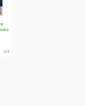
wa
onowo
0