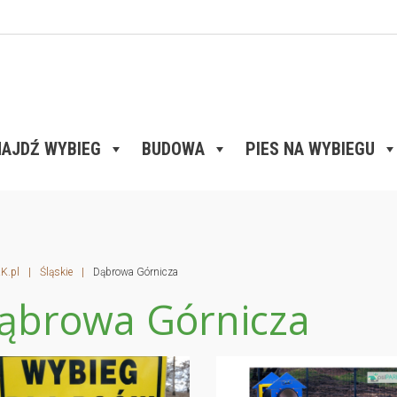
AJDŹ WYBIEG
BUDOWA
PIES NA WYBIEGU
K.pl
|
Śląskie
|
Dąbrowa Górnicza
ąbrowa Górnicza