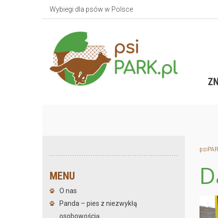
Wybiegi dla psów w Polsce
ZN
psiPAR
D
MENU
O nas
Panda – pies z niezwykłą
osobowością