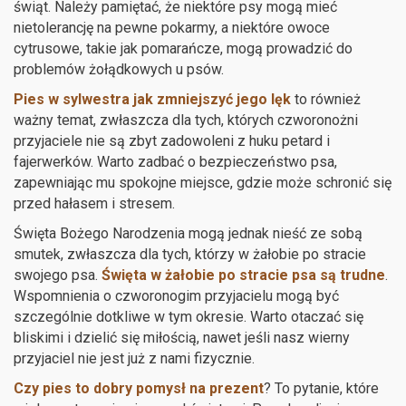
świąt. Należy pamiętać, że niektóre psy mogą mieć
nietolerancję na pewne pokarmy, a niektóre owoce
cytrusowe, takie jak pomarańcze, mogą prowadzić do
problemów żołądkowych u psów.
Pies w sylwestra jak zmniejszyć jego lęk
to również
ważny temat, zwłaszcza dla tych, których czworonożni
przyjaciele nie są zbyt zadowoleni z huku petard i
fajerwerków. Warto zadbać o bezpieczeństwo psa,
zapewniając mu spokojne miejsce, gdzie może schronić się
przed hałasem i stresem.
Święta Bożego Narodzenia mogą jednak nieść ze sobą
smutek, zwłaszcza dla tych, którzy w żałobie po stracie
swojego psa.
Święta w żałobie po stracie psa są trudne
.
Wspomnienia o czworonogim przyjacielu mogą być
szczególnie dotkliwe w tym okresie. Warto otaczać się
bliskimi i dzielić się miłością, nawet jeśli nasz wierny
przyjaciel nie jest już z nami fizycznie.
Czy pies to dobry pomysł na prezent
? To pytanie, które