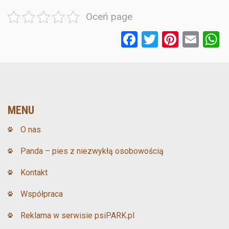
Oceń page
F
T
Pi
E
a
wi
nt
m
ce
tt
er
ail
a
b
er
es
o
t
MENU
o
O nas
k
Panda – pies z niezwykłą osobowością
Kontakt
Współpraca
Reklama w serwisie psiPARK.pl